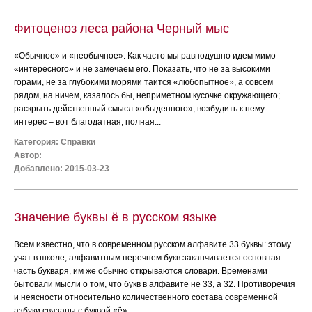
Фитоценоз леса района Черный мыс
«Обычное» и «необычное». Как часто мы равнодушно идем мимо
«интересного» и не замечаем его. Показать, что не за высокими
горами, не за глубокими морями таится «любопытное», а совсем
рядом, на ничем, казалось бы, неприметном кусочке окружающего;
раскрыть действенный смысл «обыденного», возбудить к нему
интерес – вот благодатная, полная...
Категория:
Справки
Автор:
Добавлено: 2015-03-23
Значение буквы ё в русском языке
Всем известно, что в современном русском алфавите 33 буквы: этому
учат в школе, алфавитным перечнем букв заканчивается основная
часть букваря, им же обычно открываются словари. Временами
бытовали мысли о том, что букв в алфавите не 33, а 32. Противоречия
и неясности относительно количественного состава современной
азбуки связаны с буквой «ё» –...