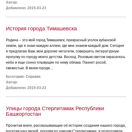
Автор:
Добавлено: 2015-03-23
История города Тимашевска
Родина – это мой город Тимашевск, прекрасный уголок кубанской
земли, где я знаю каждую аллею, где мне знаком каждый дом. Сегодня
я предлагаю Вам, мои дорогие читатели, совершить литературную
прогулку по городу моего детства. Восход. Розовым светом окрасилось
небо и еще сонно плывущие по нему облака. Пахнет росой,
свежестью. В моем городе...
Категория:
Справки
Автор:
Добавлено: 2015-03-23
Улицы города Стерлитамак Республики
Башкортостан
Прочитав книги, рассказывающие об истории создания нашего города,
посетив наш музей, погуляв по улицам Стерлитамака, я подготовила