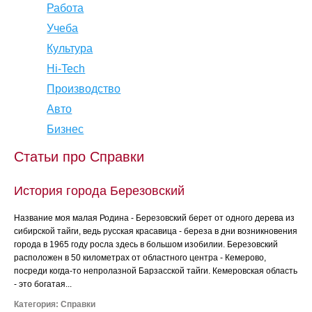
Работа
Учеба
Культура
Hi-Tech
Производство
Авто
Бизнес
Статьи про Справки
История города Березовский
Название моя малая Родина - Березовский берет от одного дерева из
сибирской тайги, ведь русская красавица - береза в дни возникновения
города в 1965 году росла здесь в большом изобилии. Березовский
расположен в 50 километрах от областного центра - Кемерово,
посреди когда-то непролазной Барзасской тайги. Кемеровская область
- это богатая...
Категория:
Справки