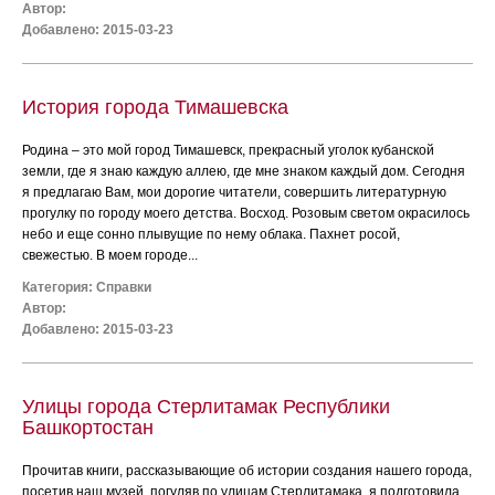
Автор:
Добавлено: 2015-03-23
История города Тимашевска
Родина – это мой город Тимашевск, прекрасный уголок кубанской
земли, где я знаю каждую аллею, где мне знаком каждый дом. Сегодня
я предлагаю Вам, мои дорогие читатели, совершить литературную
прогулку по городу моего детства. Восход. Розовым светом окрасилось
небо и еще сонно плывущие по нему облака. Пахнет росой,
свежестью. В моем городе...
Категория:
Справки
Автор:
Добавлено: 2015-03-23
Улицы города Стерлитамак Республики
Башкортостан
Прочитав книги, рассказывающие об истории создания нашего города,
посетив наш музей, погуляв по улицам Стерлитамака, я подготовила