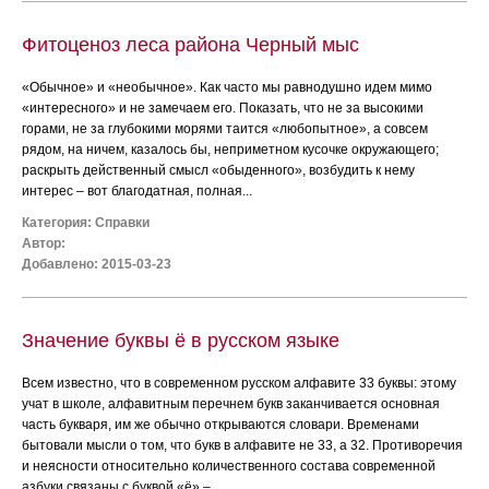
Фитоценоз леса района Черный мыс
«Обычное» и «необычное». Как часто мы равнодушно идем мимо
«интересного» и не замечаем его. Показать, что не за высокими
горами, не за глубокими морями таится «любопытное», а совсем
рядом, на ничем, казалось бы, неприметном кусочке окружающего;
раскрыть действенный смысл «обыденного», возбудить к нему
интерес – вот благодатная, полная...
Категория:
Справки
Автор:
Добавлено: 2015-03-23
Значение буквы ё в русском языке
Всем известно, что в современном русском алфавите 33 буквы: этому
учат в школе, алфавитным перечнем букв заканчивается основная
часть букваря, им же обычно открываются словари. Временами
бытовали мысли о том, что букв в алфавите не 33, а 32. Противоречия
и неясности относительно количественного состава современной
азбуки связаны с буквой «ё» –...