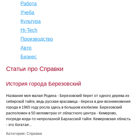
Работа
Учеба
Культура
Hi-Tech
Производство
Авто
Бизнес
Статьи про Справки
История города Березовский
Название моя малая Родина - Березовский берет от одного дерева из
сибирской тайги, ведь русская красавица - береза в дни возникновения
города в 1965 году росла здесь в большом изобилии. Березовский
расположен в 50 километрах от областного центра - Кемерово,
посреди когда-то непролазной Барзасской тайги. Кемеровская область
- это богатая...
Категория:
Справки