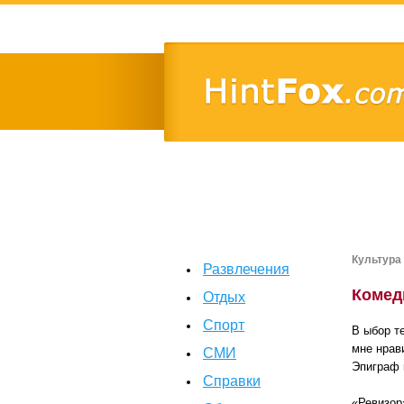
Культура
Развлечения
Комеди
Отдых
Спорт
В ыбор т
мне нрав
СМИ
Эпиграф 
Справки
«Ревизор