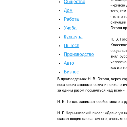
Общество
«кривою 
Дом
того, кем
что кто-т
Работа
ситуации
Учеба
Гоголя п
Культура
Н. В. Гог
Классиче
Hi-Tech
социально
Производство
знал русс
человека
Авто
как же т
Бизнес
В произведениях Н. В. Гоголя, через х
всех своих экономических и психологиче
за одним разом посмеяться над всем».
Н. В. Гоголь занимает особое место в р
Н. Г. Чернышевский писал: «Давно уж не
сказал вещие слова: «много, очень мног