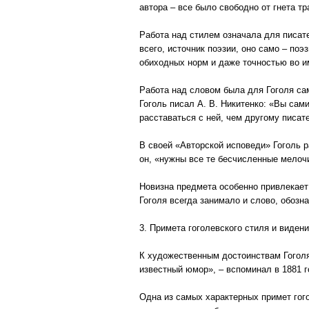
автора – все было свободно от гнета 
Работа над стилем означала для писате
всего, источник поэзии, оно само – по
обиходных норм и даже точностью во и
Работа над словом была для Гоголя са
Гоголь писал А. В. Никитенко: «Вы са
расставаться с ней, чем другому писат
В своей «Авторской исповеди» Гоголь 
он, «нужны все те бесчисленные мелочи
Новизна предмета особенно привлекает 
Гоголя всегда занимало и слово, обоз
3. Примета гоголевского стиля и виден
К художественным достоинствам Гоголя
известный юмор», – вспоминал в 1881 г
Одна из самых характерных примет гого