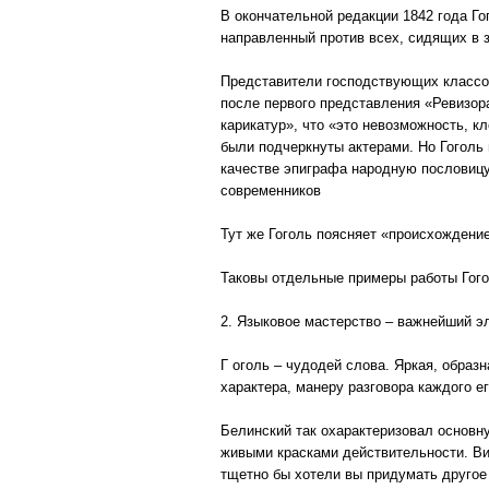
В окончательной редакции 1842 года Го
направленный против всех, сидящих в 
Представители господствующих классов
после первого представления «Ревизор
карикатур», что «это невозможность, к
были подчеркнуты актерами. Но Гоголь 
качестве эпиграфа народную пословицу 
современников
Тут же Гоголь поясняет «происхождение
Таковы отдельные примеры работы Гого
2. Языковое мастерство – важнейший э
Г оголь – чудодей слова. Яркая, образ
характера, манеру разговора каждого е
Белинский так охарактеризовал основную
живыми красками действительности. Ви
тщетно бы хотели вы придумать другое