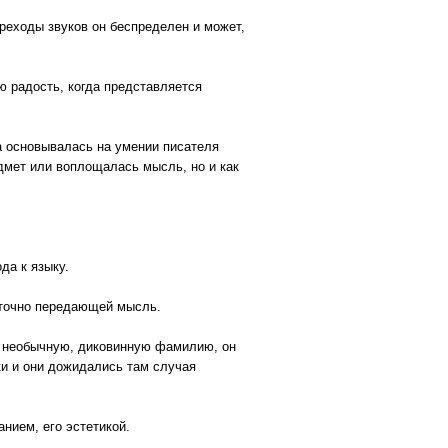
ереходы звуков он беспределен и может,
ю радость, когда представляется
а основывалась на умении писателя
дмет или воплощалась мысль, но и как
да к языку.
о точно передающей мысль.
дь необычную, диковинную фамилию, он
ки и они дожидались там случая
нием, его эстетикой.