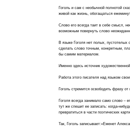
Гоголь и сам с необычной полнотой ска
живой как жизнь, обогащаться ежемину
Слово его всегда таит в себе смысл, н
возможным повернуть слово неожиданн
В языке Гоголя нет полых, пустотелых
сделать слово точным, конкретным, пл
бы самим материалом.
Именно здесь источник художественной 
Работа этого писателя над языком свои
Гоголь стремится освободить фразу от
Гоголя всегда занимало само слово – 
тут же спешит ее записать: когда-нибу
превратиться в части поэтических карти
Так, Гоголь записывает:«Еменет Алекса