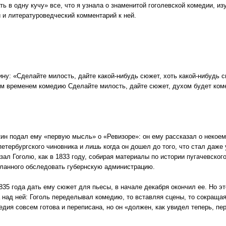
 в одну кучу» все, что я узнала о знаменитой гоголевской комедии, изу
 и литературоведческий комментарий к ней.
ину: «Сделайте милость, дайте какой-нибудь сюжет, хоть какой-нибудь 
ем временем комедию Сделайте милость, дайте сюжет, духом будет комед
ин подал ему «первую мысль» о «Ревизоре»: он ему рассказал о некоем
етербургского чиновника и лишь когда он дошел до того, что стал даже
зал Гоголю, как в 1833 году, собирая материалы по истории пугачевског
исланного обследовать губернскую администрацию.
835 года дать ему сюжет для пьесы, в начале декабря окончил ее. Но 
над ней: Гоголь переделывал комедию, то вставляя сцены, то сокращая 
едия совсем готова и переписана, но он «должен, как увидел теперь, пе