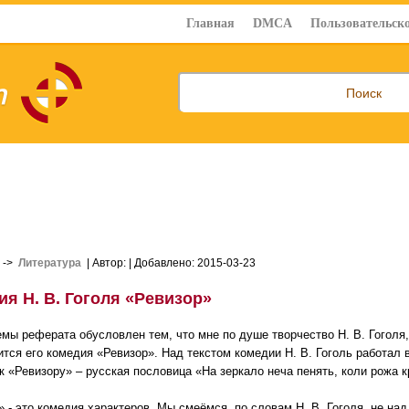
Главная
DMCA
Пользовательско
->
Литература
| Автор:
| Добавлено: 2015-03-23
я Н. В. Гоголя «Ревизор»
емы реферата обусловлен тем, что мне по душе творчество Н. В. Гоголя
ится его комедия «Ревизор». Над текстом комедии Н. В. Гоголь работал 
к «Ревизору» – русская пословица «На зеркало неча пенять, коли рожа к
» - это комедия характеров. Мы смеёмся, по словам Н. В. Гоголя, не на