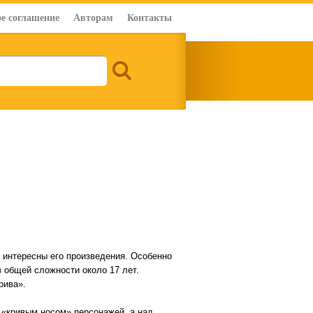
е соглашение
Авторам
Контакты
, интересны его произведения. Особенно
в общей сложности около 17 лет.
рива».
д «кривым носом» персонажей, а над