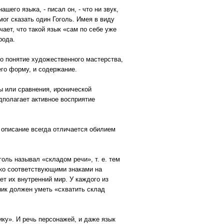
го языка, - писал он, - что ни звук,
мог сказать один Гоголь. Имея в виду
чает, что такой язык «сам по себе уже
рода.
о понятие художественного мастерства,
его форму, и содержание.
 или сравнения, иронической
дполагает активное восприятие
 описание всегда отличается обилием
ль называл «складом речи», т. е. тем
ько соответствующими знаками на
ет их внутренний мир. У каждого из
ник должен уметь «схватить склад
ку». И речь персонажей, и даже язык