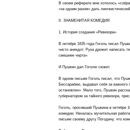
В своем реферате мне хотелось «собрать
«за одним разом» дать лингвистический
II. ЗНАМЕНИТАЯ КОМЕДИЯ
1. История создания «Ревизора»
В октябре 1835 года Гоголь писал Пушк
чисто анекдот. Рука дрожит написать т
смешнее черта».
И Пушкин дал Гоголю сюжет.
В одном письме Гоголь писал, что Пушк
Бессарабию, выдавал себя за важного п
остановлен». Мало того, Пушкин расска
губернатором за тайного ревизора, пр
Гоголь, просивший Пушкина в октябре 1
комедии. Началась мучительная работа 
письме своему другу Погодину, что ком