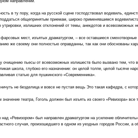
дном направлении.
сть в ту пору, когда на русской сцене господствовал водевиль, единс
не поддаться общепринятым приемам, широко применявшимся водевилистам
 утрировки, излишних отклонений от темы, анекдотов и всевозможных н
о фарсовых мест, изъятых драматургом, – все оставшиеся смехотворны
нию же своему они полностью оправданны, так как они обоснованы ха
у очищению пьесы от всевозможных излишеств было вызвано тем, что в
еликая школа, глубоко его назначение: он целой толпе, целой тысяче нар
тавливая статью для пушкинского «Современника».
р ничуть не безделица и вовсе не пустая вещь Это такая кафедра, с кото
 значение театра, Гоголь должен был изъять из своего «Ревизора» все т
 над «Ревизором» был направлен драматургом на усиление обличительн
астного случая, произошедшего в одном из уездных городов России, а 