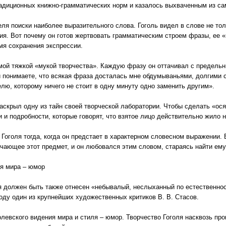
традиционных книжно-грамматических норм и казалось выхваченным из са
ля поиски наиболее выразительного слова. Гоголь видел в слове не то
эзия. Вот почему он готов жертвовать грамматическим строем фразы, ее 
мя сохранения экспрессии.
мой тяжкой «мукой творчества». Каждую фразу он оттачивал с предель
ми понимаете, что всякая фраза досталась мне обдумываньями, долгими 
елю, которому ничего не стоит в одну минуту одно заменить другим».
раскрыл одну из тайн своей творческой лаборатории. Чтобы сделать «ос
 и подробности, которые говорят, что взятое лицо действительно жило н
Гоголя тогда, когда он предстает в характерном словесном выражении. 
начающее этот предмет, и он любовался этим словом, стараясь найти ем
ия мира – юмор
 должен быть также отнесен «небывалый, неслыханный по естественнос
оду один из крупнейших художественных критиков В. В. Стасов.
левского видения мира и стиля – юмор. Творчество Гоголя насквозь пр