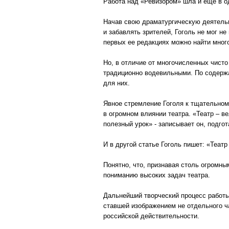
Работа над «Ревизором» шла и еще в о
Начав свою драматургическую деятельно
и забавлять зрителей, Гоголь не мог 
первых ее редакциях можно найти много
Но, в отличие от многочисленных чист
традиционно водевильными. По содержа
для них.
Явное стремление Гоголя к тщательном
в огромном влиянии театра. «Театр – в
полезный урок» - записывает он, подго
И в другой статье Гоголь пишет: «Теат
Понятно, что, признавая столь огромным
пониманию высоких задач театра.
Дальнейший творческий процесс работы
ставшей изображением не отдельного ч
российской действительности.