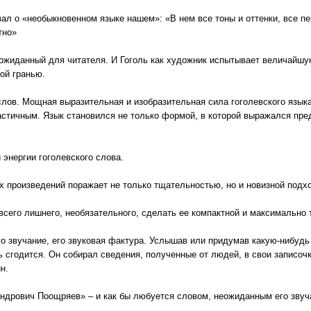
зал о «необыкновенном языке нашем»: «В нем все тоны и оттенки, все п
тно»
еожиданный для читателя. И Гоголь как художник испытывает величайшу
ой гранью.
 слов. Мощная выразительная и изобразительная сила гоголевского язык
астичным. Язык становился не только формой, в которой выражался пре
энергии гоголевского слова.
х произведений поражает не только тщательностью, но и новизной подхо
 всего лишнего, необязательного, сделать ее компактной и максимальн
его звучание, его звуковая фактура. Услышав или придумав какую-нибу
дь сгодится. Он собирал сведения, полученные от людей, в свои записоч
н.
ндрович Поощряев» – и как бы любуется словом, неожиданным его звуча