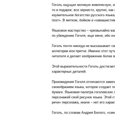
Гоголь ощущал великую живописную, изо
то и подарок; все зернисто, крупно, ка
изумительное богатство русского языка,
поэт». В метком, бойком и «замашисто
Языковое мастерство – чрезвычайно ва
по убеждению Гоголя, еще емче, ибо он
Гоголь почти никогда не высказывает 
аллегории или притчи. Именно этот пу
читателя и делает изображение более
Этой выразительности Гоголь достигает
характерных деталей.
Произведения Гоголя отличаются замеч
своеобразием языка, которое создает 
бумаге. Языковая палитра гоголевских 
персонажей свой рисунок языка. Этой 
речи» персонажа, иначе – нет его харак
Гоголь, по словам Андрея Белого, «сме