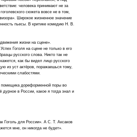
ветствие: человека принимают не за
 гоголевского сюжета вовсе не в том,
ревизора». Широкое жизненное значение
енность пьесы. В критике комедию Н. В.
 «движения жизни на сцене».
Успех Гоголя на сцене не только в его
бразцы русского слова. Никто так не
е кажется, как бы видел лицо русского
ую из уст актёров, поражаешься тому,
веческими слабостями.
ого помещика дореформенной поры во
 дурное в России, какое я тогда знал и
к Гоголь для России». А С. Т. Аксаков
жется мне, он никогда не будет».