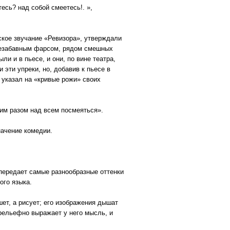
есь? над собой смеетесь!. »,
ское звучание «Ревизора», утверждали
презабавным фарсом, рядом смешных
и и в пьесе, и они, по вине театра,
 эти упреки, но, добавив к пьесе в
 указал на «кривые рожи» своих
ним разом над всем посмеяться».
начение комедии.
 передает самые разнообразные оттенки
ого языка.
шет, а рисует; его изображения дышат
рельефно выражает у него мысль, и