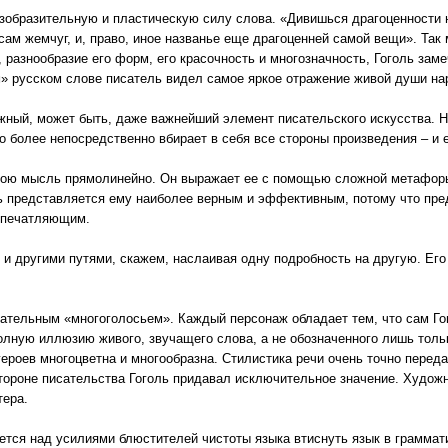
бразительную и пластическую силу слова. «Дивишься драгоценности наше
к сам жемчуг, и, право, иное названье еще драгоценней самой вещи». Так 
 разнообразие его форм, его красочность и многозначность, Гоголь заме
м» русском слове писатель видел самое яркое отражение живой души на
жный, может быть, даже важнейший элемент писательского искусства. Н
о более непосредственно вбирает в себя все стороны произведения – и 
свою мысль прямолинейно. Он выражает ее с помощью сложной метафоры
ть представляется ему наиболее верным и эффективным, потому что пре
 впечатляющим.
 и другими путями, скажем, наслаивая одну подробность на другую. Его
ательным «многоголосьем». Каждый персонаж обладает тем, что сам Гого
полную иллюзию живого, звучащего слова, а не обозначенного лишь тол
героев многоцветна и многообразна. Стилистика речи очень точно переда
стороне писательства Гоголь придавал исключительное значение. Худож
тера.
ется над усилиями блюстителей чистоты языка втиснуть язык в граммати