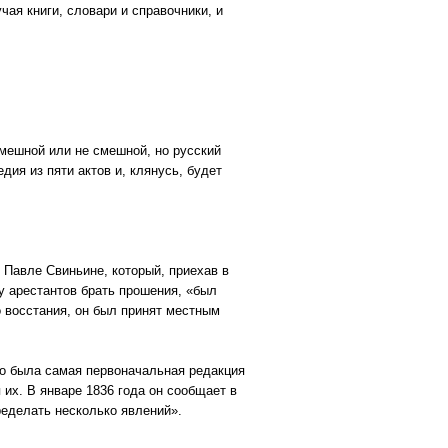
чая книги, словари и справочники, и
смешной или не смешной, но русский
ия из пяти актов и, клянусь, будет
 Павле Свиньине, который, приехав в
 у арестантов брать прошения, «был
о восстания, он был принят местным
это была самая первоначальная редакция
их. В январе 1836 года он сообщает в
ределать несколько явлений».