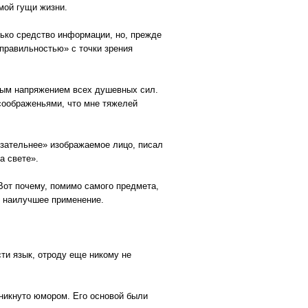
мой гущи жизни.
лько средство информации, но, прежде
«правильностью» с точки зрения
ным напряжением всех душевных сил.
соображеньями, что мне тяжелей
язательнее» изображаемое лицо, писал
а свете».
Вот почему, помимо самого предмета,
у наилучшее применение.
ти язык, отроду еще никому не
оникнуто юмором. Его основой были