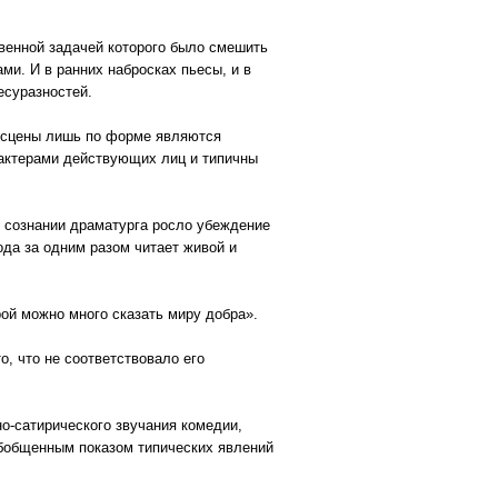
твенной задачей которого было смешить
и. И в ранних набросках пьесы, и в
есуразностей.
е сцены лишь по форме являются
рактерами действующих лиц и типичны
 сознании драматурга росло убеждение
ода за одним разом читает живой и
рой можно много сказать миру добра».
о, что не соответствовало его
о-сатирического звучания комедии,
обобщенным показом типических явлений