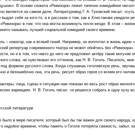
душою». В основе сюжета «Ревизора» лежит типично комедийное несоот
 он является на самом деле. Литературовед Г. А. Гуковский писал: «суть
о выдал себя за кого-то, а в рассказе о том, как в Хлестакове увидели 
 «Ревизора» в том, что она могла возникнуть почти везде. В этом – жизн
ринято называть лучшей социальной комедией своего времени.
оль – новатор, как и всякий гений. Например, он воплотил в жизнь идею
ский репертуар современного театра не может обойтись без «Ревизора». 
сти, но и в том, что никто до него не предложил актёру такие могучие о
кого слова, не чувствовал его оттенков, как Н. В. Гоголь. Писатель, мн
 под формою русского слова. Когда слушаешь гоголевскую речь, звучащ
очно и безошибочно она, эта речь, рисует образ героя со всеми его чело
арактеры, лица, сцены и ситуации нам показан во весь рост образ мелк
ских вариациях. Н. В. Гоголь писал: «я решился собрать в одну кучу всё
усской литературе
 было в мире писателя, который был бы так важен для своего народа, ка
о надобно времени, чтобы память о Гоголе потеряла свежесть; забыт, ка