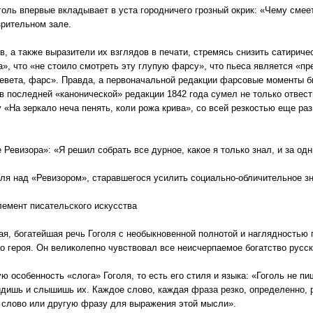
голь впервые вкладывает в уста городничего грозный окрик: «Чему смеет
зрительном зале.
, а также выразители их взглядов в печати, стремясь снизить сатириче
а», что «не стоило смотреть эту глупую фарсу», что пьеса является «
левета, фарс». Правда, а первоначальной редакции фарсовые моменты был
в последней «канонической» редакции 1842 года сумел не только отвести
«На зеркало неча пенять, коли рожа крива», со всей резкостью еще раз
 Ревизора»: «Я решил собрать все дурное, какое я только знал, и за од
ля над «Ревизором», старавшегося усилить социально-обличительное з
лемент писательского искусства
ная, богатейшая речь Гоголя с необыкновенной полнотой и наглядностью
го героя. Он великолепно чувствовал все неисчерпаемое богатство русск
 особенность «слога» Гоголя, то есть его стиля и языка: «Гоголь не пи
дишь и слышишь их. Каждое слово, каждая фраза резко, определенно, 
 слово или другую фразу для выражения этой мысли».