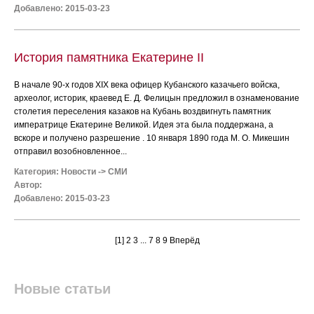
Добавлено: 2015-03-23
История памятника Екатерине II
В начале 90-х годов XIX века офицер Кубанского казачьего войска,
археолог, историк, краевед Е. Д. Фелицын предложил в ознаменование
столетия переселения казаков на Кубань воздвигнуть памятник
императрице Екатерине Великой. Идея эта была поддержана, а
вскоре и получено разрешение . 10 января 1890 года М. О. Микешин
отправил возобновленное...
Категория:
Новости
->
СМИ
Автор:
Добавлено: 2015-03-23
[1]
2
3
...
7
8
9
Вперёд
Новые статьи