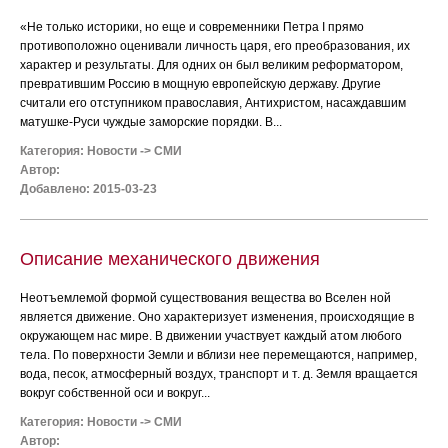
«Не только историки, но еще и современники Петра I прямо
противоположно оценивали личность царя, его преобразования, их
характер и результаты. Для одних он был великим реформатором,
превратившим Россию в мощную европейскую державу. Другие
считали его отступником православия, Антихристом, насаждавшим
матушке-Руси чуждые заморские порядки. В...
Категория:
Новости
->
СМИ
Автор:
Добавлено: 2015-03-23
Описание механического движения
Неотъемлемой формой существования вещества во Вселен ной
является движение. Оно характеризует изменения, происходящие в
окружающем нас мире. В движении участвует каждый атом любого
тела. По поверхности Земли и вблизи нее перемещаются, например,
вода, песок, атмосферный воздух, транспорт и т. д. Земля вращается
вокруг собственной оси и вокруг...
Категория:
Новости
->
СМИ
Автор: