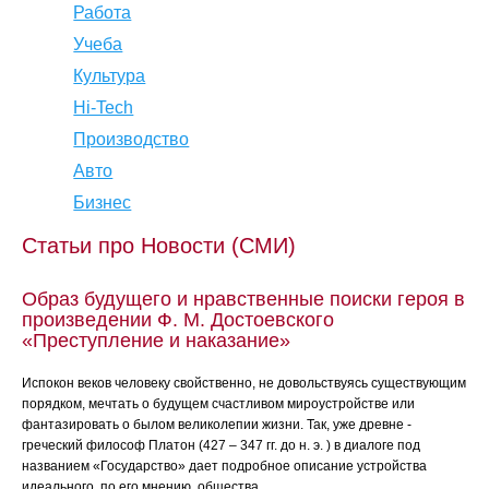
Работа
Учеба
Культура
Hi-Tech
Производство
Авто
Бизнес
Статьи про Новости (СМИ)
Образ будущего и нравственные поиски героя в
произведении Ф. М. Достоевского
«Преступление и наказание»
Испокон веков человеку свойственно, не довольствуясь существующим
порядком, мечтать о будущем счастливом мироустройстве или
фантазировать о былом великолепии жизни. Так, уже древне -
греческий философ Платон (427 – 347 гг. до н. э. ) в диалоге под
названием «Государство» дает подробное описание устройства
идеального, по его мнению, общества....