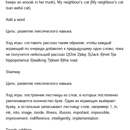
keeps an anorak in her trunk), My neighbour’s cat (My neighbour’s cat
isan awful cat).
Add a word
Цель: развитие лексического навыка.
Ход игры: составить рассказ таким образом, чтобы каждый
играющий по очереди добавлял к предыдущему одно слово, пока
не получится небольшой рассказ 1)One 2)day 3)Jack 4)met 5)a
hippopotamus 6)walking 7)down 8)the road.
Stairway
Цель: развитие лексического навыка.
Ход игры: построение лестницы из слов, в которых постепенно
увеличивается количество букв. Один из играющих выбирает
букву, а остальные записывают лестницу слов, например: I, in,
ink, into, image, inside, illness, illusion, important, impossible,
improvement, indifference, intelligently, implementation.
Trends-addition