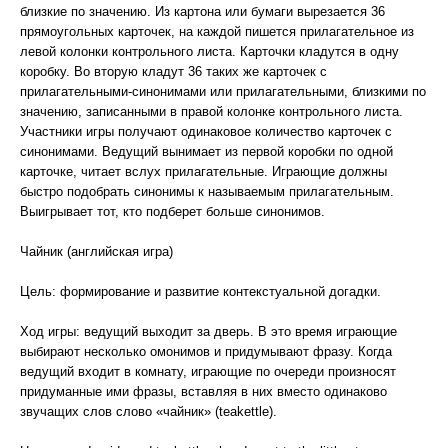
близкие по значению. Из картона или бумаги вырезается 36
прямоугольных карточек, на каждой пишется прилагательное из
левой колонки контрольного листа. Карточки кладутся в одну
коробку. Во вторую кладут 36 таких же карточек с
прилагательными-синонимами или прилагательными, близкими по
значению, записанными в правой колонке контрольного листа.
Участники игры получают одинаковое количество карточек с
синонимами. Ведущий вынимает из первой коробки по одной
карточке, читает вслух прилагательные. Играющие должны
быстро подобрать синонимы к называемым прилагательным.
Выигрывает тот, кто подберет больше синонимов.
Чайник (английская игра)
Цель: формирование и развитие контекстуальной догадки.
Ход игры: ведущий выходит за дверь. В это время играющие
выбирают несколько омонимов и придумывают фразу. Когда
ведущий входит в комнату, играющие по очереди произносят
придуманные ими фразы, вставляя в них вместо одинаково
звучащих слов слово «чайник» (teakettle).