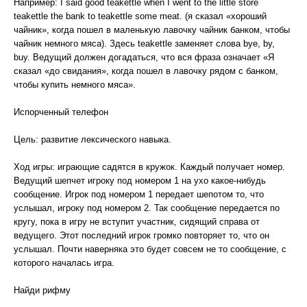
Например: I said good teakettle when I went to the little store
teakettle the bank to teakettle some meat. (я сказал «хороший
чайник», когда пошел в маленькую лавочку чайник банком, чтобы
чайник немного мяса). Здесь teakettle заменяет слова bye, by,
buy. Ведущий должен догадаться, что вся фраза означает «Я
сказал «до свидания», когда пошел в лавочку рядом с банком,
чтобы купить немного мяса».
Испорченный телефон
Цель: развитие лексического навыка.
Ход игры: играющие садятся в кружок. Каждый получает номер.
Ведущий шепчет игроку под номером 1 на ухо какое-нибудь
сообщение. Игрок под номером 1 передает шепотом то, что
услышал, игроку под номером 2. Так сообщение передается по
кругу, пока в игру не вступит участник, сидящий справа от
ведущего. Этот последний игрок громко повторяет то, что он
услышал. Почти наверняка это будет совсем не то сообщение, с
которого началась игра.
Найди рифму