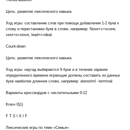
Цель: развитие лексического навыка.
Ход игры: составление слов при помощи добавления 1-2 букв к
слову и перестановки букв в слове, например: Nose+c=scone,
vest+o=stove, lead+i=ideal.
Count-down
Цель: развитие лексического навыка.
Ход игры: наугад выбираются 9 букв и в течение заранее
определенного времени играющие должны составить из данных
букв наиболее длинное слово, например: аtenoriml –terminal.
Варианты кроссвордов с числительными 0-12
Ключ 0)1)
F T S I X I F
Лексические игры по теме «Семья»