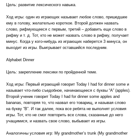
Цель: развитие лексического навыка.
Ход игры: один из играющих называет любое слово, пришедшее
ему в голову, желательно короткое. Второй должен назвать
слово, рифмующееся с первым, третий – добавить еще слово в
рифму и т. д. Тот, кто не может назвать слово в рифму, получает
минус. Когда у кого-нибудь из играющих наберется 3 минуса, он
выходит из игры. Выигрывает оставшийся последним.
Alphabet Dinner
Цель: закрепление лексики по пройденной теме.
Ход игры: Первый играющий говорит Today I had for dinner some и
называет что-либо съедобное, начинающееся с буквы “A” (apples).
Второй ученик говорит Today I had for dinner some apples and
bananas, повторяя то, что назвал его товарищ, и называя слово
на букву “B”. И так далее, пока все ребята не выполнят условия
игры. Тот, кто не смог повторить все слова, сказанные до него
учащимися, и назвать свое слово, выбывает из игры.
Аналогичны условия игр: My grandmother’s trunk (My grandmother