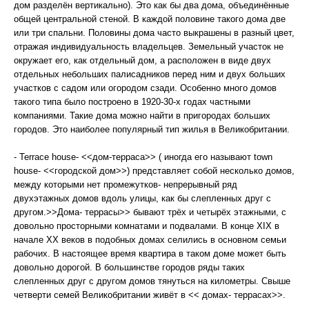
дом разделён вертикально). Это как бы два дома, объединённые
общей центральной стеной. В каждой половине такого дома две
или три спальни. Половины дома часто выкрашены в разный цвет,
отражая индивидуальность владельцев. Земельный участок не
окружает его, как отдельный дом, а расположен в виде двух
отдельных небольших палисадников перед ним и двух больших
участков с садом или огородом сзади. Особенно много домов
такого типа было построено в 1920-30-х годах частными
компаниями. Такие дома можно найти в пригородах больших
городов. Это наиболее популярный тип жилья в Великобритании.
- Terrace house- <<дом-терраса>> ( иногда его называют town
house- <<городской дом>>) представляет собой несколько домов,
между которыми нет промежутков- непрерывный ряд
двухэтажных домов вдоль улицы, как бы слепленных друг с
другом.>>Дома- террасы>> бывают трёх и четырёх этажными, с
довольно просторными комнатами и подвалами. В конце XIX в
начале XX веков в подобных домах селились в основном семьи
рабочих. В настоящее время квартира в таком доме может быть
довольно дорогой. В большинстве городов ряды таких
слепленных друг с другом домов тянуться на километры. Свыше
четверти семей Великобритании живёт в << домах- террасах>>.