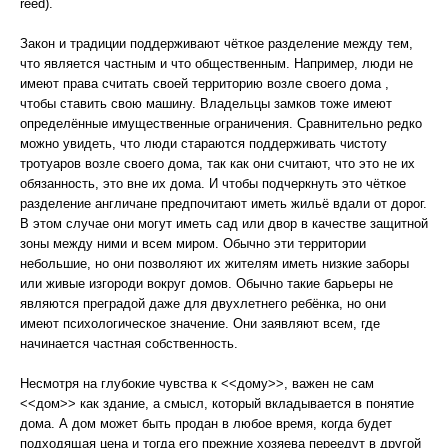
reed).
Закон и традиции поддерживают чёткое разделение между тем,
что является частным и что общественным. Например, люди не
имеют права считать своей территорию возле своего дома ,
чтобы ставить свою машину. Владельцы замков тоже имеют
определённые имущественные ограничения. Сравнительно редко
можно увидеть, что люди стараются поддерживать чистоту
тротуаров возле своего дома, так как они считают, что это не их
обязанность, это вне их дома. И чтобы подчеркнуть это чёткое
разделение англичане предпочитают иметь жильё вдали от дорог.
В этом случае они могут иметь сад или двор в качестве защитной
зоны между ними и всем миром. Обычно эти территории
небольшие, но они позволяют их жителям иметь низкие заборы
или живые изгороди вокруг домов. Обычно такие барьеры не
являются преградой даже для двухлетнего ребёнка, но они
имеют психологическое значение. Они заявляют всем, где
начинается частная собственность.
Несмотря на глубокие чувства к <<дому>>, важен не сам
<<дом>> как здание, а смысл, который вкладывается в понятие
дома. А дом может быть продан в любое время, когда будет
подходящая цена и тогда его прежние хозяева переедут в другой