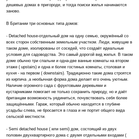
дешевых домах в пригороде, и тогда поиски жилья начинаются
заново.
В Британии три основных типа домов:
- Detached house-отдельный дом на одну семью, окружённый со
всех сторон собственным земельным участком. Люди, живущие в
таком доме, изолированы от соседей, что создаёт идеальные
условия для садоводства. Это самый дорогой вид жилья. В таком
доме обычно три спальни и одна-две ванные комнаты на втором
этаже ( upstairs) и одна и более гостиных комнаты, столовая и
кухня - на первом ( downstairs). Традиционно такие дома строятся
из кирпича ,а необычная форма дома делает его очень уютным.
Наличие огромного сада с фруктовыми деревьями и
кустарниками помогает не только сохранить природу, но и даёт
британцам возможность уединиться, почувствовать себя более
защищёнными. Гараж, который обычно находится в глубине
усадьбы слева, не бросается в глаза и не портит общего вида
сельской местности.
- Semi detached house ( или semi) дом, состоящий из двух
половин двухквартирного дома с двумя отдельными входами (