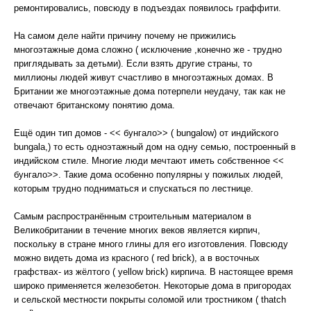
ремонтировались, повсюду в подъездах появилось граффити.
На самом деле найти причину почему не прижились
многоэтажные дома сложно ( исключение ,конечно же - трудно
приглядывать за детьми). Если взять другие страны, то
миллионы людей живут счастливо в многоэтажных домах. В
Британии же многоэтажные дома потерпели неудачу, так как не
отвечают британскому понятию дома.
Ещё один тип домов - << бунгало>> ( bungalow) от индийского
bungаla,) то есть одноэтажный дом на одну семью, построенный в
индийском стиле. Многие люди мечтают иметь собственное <<
бунгало>>. Такие дома особенно популярны у пожилых людей,
которым трудно подниматься и спускаться по лестнице.
Самым распространённым строительным материалом в
Великобритании в течение многих веков является кирпич,
поскольку в стране много глины для его изготовления. Повсюду
можно видеть дома из красного ( red brick), а в восточных
графствах- из жёлтого ( yellow brick) кирпича. В настоящее время
широко применяется железобетон. Некоторые дома в пригородах
и сельской местности покрыты соломой или тростником ( thatch