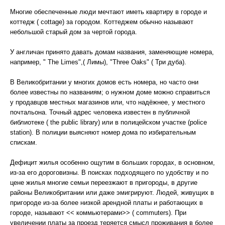
Многие обеспеченные люди мечтают иметь квартиру в городе и
коттедж ( cottage) за городом. Коттеджем обычно называют
небольшой старый дом за чертой города.
У англичан принято давать домам названия, заменяющие номера,
например, " The Limes",( Лимы), "Three Oaks" ( Три дуба).
В Великобритании у многих домов есть номера, но часто они
более известны по названиям; о нужном доме можно справиться
у продавцов местных магазинов или, что надёжнее, у местного
почтальона. Точный адрес человека известен в публичной
библиотеке ( the public library) или в полицейском участке (police
station). В полиции выясняют номер дома по избирательным
спискам.
Дефицит жилья особенно ощутим в больших городах, в основном,
из-за его дороговизны. В поисках подходящего по удобству и по
цене жилья многие семьи переезжают в пригороды, в другие
районы Великобритании или даже эмигрируют. Людей, живущих в
пригороде из-за более низкой арендной платы и работающих в
городе, называют << коммьютерами>> ( commuters). При
увеличении платы за проезд теряется смысл проживания в более