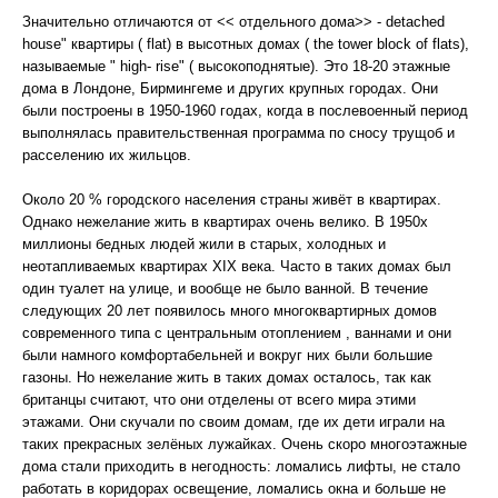
Значительно отличаются от << отдельного дома>> - detached
house" квартиры ( flat) в высотных домах ( the tower block of flats),
называемые " high- rise" ( высокоподнятые). Это 18-20 этажные
дома в Лондоне, Бирмингеме и других крупных городах. Они
были построены в 1950-1960 годах, когда в послевоенный период
выполнялась правительственная программа по сносу трущоб и
расселению их жильцов.
Около 20 % городского населения страны живёт в квартирах.
Однако нежелание жить в квартирах очень велико. В 1950х
миллионы бедных людей жили в старых, холодных и
неотапливаемых квартирах XIX века. Часто в таких домах был
один туалет на улице, и вообще не было ванной. В течение
следующих 20 лет появилось много многоквартирных домов
современного типа с центральным отоплением , ваннами и они
были намного комфортабельней и вокруг них были большие
газоны. Но нежелание жить в таких домах осталось, так как
британцы считают, что они отделены от всего мира этими
этажами. Они скучали по своим домам, где их дети играли на
таких прекрасных зелёных лужайках. Очень скоро многоэтажные
дома стали приходить в негодность: ломались лифты, не стало
работать в коридорах освещение, ломались окна и больше не