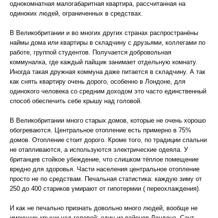
однокомнатная малогабаритная квартира, рассчитанная на
одиноких людей, ограниченных в средствах.
В Великобритании и во многих других странах распространёны
наймы дома или квартиры в складчину с друзьями, коллегами по
работе, группой студентов. Получается добровольная
коммуналка, где каждый пайщик занимает отдельную комнату.
Иногда такая дружная коммуна даже питается в складчину. А так
как снять квартиру очень дорого, особенно в Лондоне, для
одинокого человека со средним доходом это часто единственный
способ обеспечить себе крышу над головой.
В Великобритании много старых домов, которые не очень хорошо
обогреваются. Центральное отопление есть примерно в 75%
домов. Отопление стоит дорого. Кроме того, по традиции спальни
не отапливаются, а используются электрические одеяла. У
британцев стойкое убеждение, что слишком тёплое помещение
вредно для здоровья. Части населения центральное отопление
просто не по средствам. Печальная статистика: каждую зиму от
250 до 400 стариков умирают от гипотермии ( переохлаждения).
И как не печально признать довольно много людей, вообще не
имеющих крыши над головой: один из районов Лондона, Саут