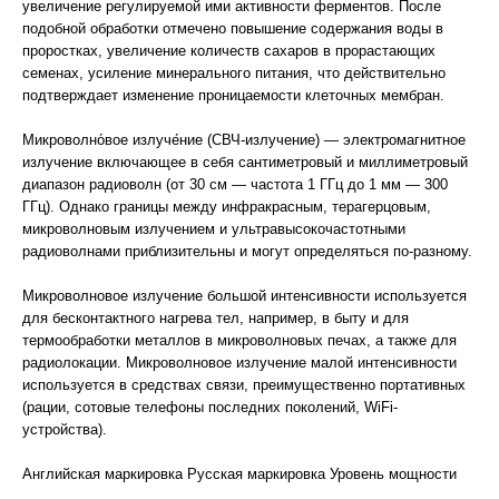
увеличение регулируемой ими активности ферментов. После
подобной обработки отмечено повышение содержания воды в
проростках, увеличение количеств сахаров в прорастающих
семенах, усиление минерального питания, что действительно
подтверждает изменение проницаемости клеточных мембран.
Микроволно́вое излуче́ние (СВЧ-излучение) — электромагнитное
излучение включающее в себя сантиметровый и миллиметровый
диапазон радиоволн (от 30 см — частота 1 ГГц до 1 мм — 300
ГГц). Однако границы между инфракрасным, терагерцовым,
микроволновым излучением и ультравысокочастотными
радиоволнами приблизительны и могут определяться по-разному.
Микроволновое излучение большой интенсивности используется
для бесконтактного нагрева тел, например, в быту и для
термообработки металлов в микроволновых печах, а также для
радиолокации. Микроволновое излучение малой интенсивности
используется в средствах связи, преимущественно портативных
(рации, сотовые телефоны последних поколений, WiFi-
устройства).
Английская маркировка Русская маркировка Уровень мощности