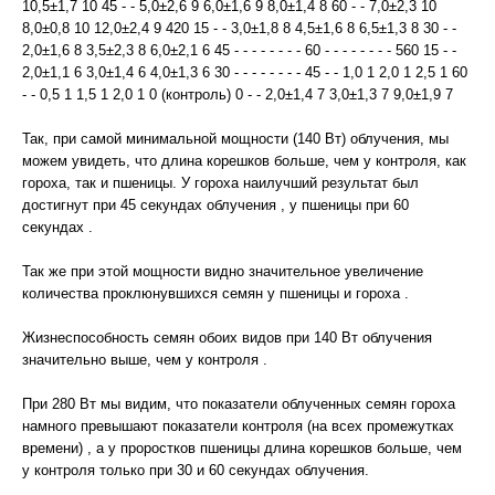
10,5±1,7 10 45 - - 5,0±2,6 9 6,0±1,6 9 8,0±1,4 8 60 - - 7,0±2,3 10
8,0±0,8 10 12,0±2,4 9 420 15 - - 3,0±1,8 8 4,5±1,6 8 6,5±1,3 8 30 - -
2,0±1,6 8 3,5±2,3 8 6,0±2,1 6 45 - - - - - - - - 60 - - - - - - - - 560 15 - -
2,0±1,1 6 3,0±1,4 6 4,0±1,3 6 30 - - - - - - - - 45 - - 1,0 1 2,0 1 2,5 1 60
- - 0,5 1 1,5 1 2,0 1 0 (контроль) 0 - - 2,0±1,4 7 3,0±1,3 7 9,0±1,9 7
Так, при самой минимальной мощности (140 Вт) облучения, мы
можем увидеть, что длина корешков больше, чем у контроля, как
гороха, так и пшеницы. У гороха наилучший результат был
достигнут при 45 секундах облучения , у пшеницы при 60
секундах .
Так же при этой мощности видно значительное увеличение
количества проклюнувшихся семян у пшеницы и гороха .
Жизнеспособность семян обоих видов при 140 Вт облучения
значительно выше, чем у контроля .
При 280 Вт мы видим, что показатели облученных семян гороха
намного превышают показатели контроля (на всех промежутках
времени) , а у проростков пшеницы длина корешков больше, чем
у контроля только при 30 и 60 секундах облучения.