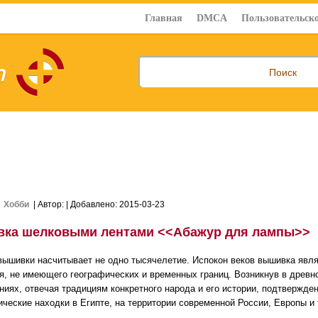
Главная
DMCA
Пользовательско
>
Хобби
| Автор:
| Добавлено: 2015-03-23
ка шелковыми лентами <<Абажур для лампы>>
вышивки насчитывает не одно тысячелетие. Испокон веков вышивка явл
я, не имеющего географических и временных границ. Возникнув в древн
ниях, отвечая традициям конкретного народа и его истории, подтвержд
ические находки в Египте, на территории современной России, Европы и т