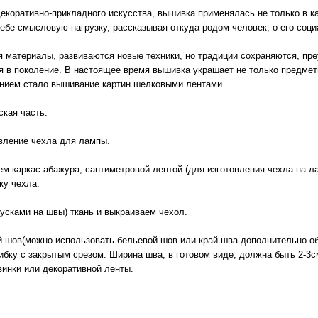
декоративно-прикладного искусства, вышивка применялась не только в ка
себе смысловую нагрузку, рассказывая откуда родом человек, о его соци
 материалы, развиваются новые техники, но традиции сохраняются, пр
я в поколение. В настоящее время вышивка украшает не только предме
нием стало вышивание картин шелковыми лентами.
ская часть.
овление чехла для лампы.
ем каркас абажура, сантиметровой лентой (для изготовления чехла на л
ку чехла.
усками на швы) ткань и выкраиваем чехол.
 шов(можно использовать бельевой шов или край шва дополнительно обр
бку с закрытым срезом. Ширина шва, в готовом виде, должна быть 2-3с
зинки или декоративной ленты.