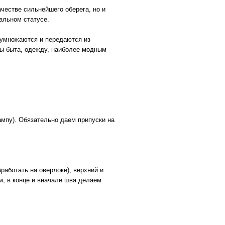
честве сильнейшего оберега, но и
альном статусе.
еумножаются и передаются из
ты быта, одежду, наиболее модным
ампу). Обязательно даем припуски на
аботать на оверлоке), верхний и
м, в конце и вначале шва делаем