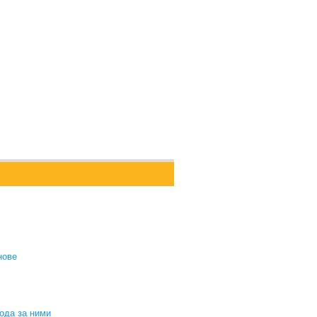
нове
ода за ними