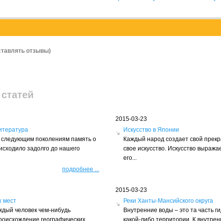
ставлять отзывы)
 статей
2015-03-23
итература
Искусство в Японии
ть следующим поколениям память о
Каждый народ создает свой прек
оисходило задолго до нашего
свое искусство. Искусство выражае
его...
подробнее
...
2015-03-23
х мест
Реки Ханты-Мансийского округа
ждый человек чем-нибудь
Внутренние воды – это та часть г
происхождение географических
какой-либо территории. К внутрен