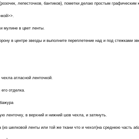
розочек, лепесточков, бантиков), пометки делаю простым графическим
нкой>>.
и мулине в цвет ленты.
орону в центре звезды и выполните переплетение над и под стежками зв
 чехла атласной ленточкой.
 его отделка.
абажура
ую ленточку, в верхний и нижний шов чехла, и затянуть.
 (из шелковой ленты или той же ткани что и чехол)на среднюю часть аб