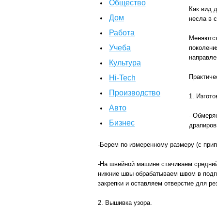
Общество
Как вид 
Дом
несла в 
Работа
Меняются
Учеба
поколени
направле
Культура
Практиче
Hi-Tech
Производство
1. Изгот
Авто
- Обмеря
Бизнес
драпиров
-Берем по измеренному размеру (с прип
-На швейной машине стачиваем средний
нижние швы обрабатываем швом в подги
закрепки и оставляем отверстие для ре
2. Вышивка узора.