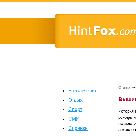
Отдых
-
Развлечения
Вышив
Отдых
Спорт
История 
рукодели
СМИ
направле
Справки
археолог