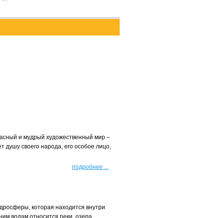
расный и мудрый художественный мир –
т душу своего народа, его особое лицо,
подробнее
...
идросферы, которая находится внутри
ним водам относится реки, озера,