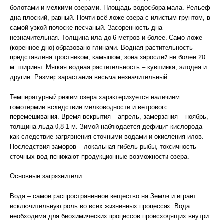
болотами и мелкими озерами. Площадь водосбора мала. Рельеф
дна плоский, равный. Почти всё ложе озера с илистым грунтом, в
самой узкой полоске песчаный. Засоренность дна
незначительная. Толщина ила до 6 метров и более. Само ложе
(коренное дно) образовано глинами. Водная растительность
представлена тростником, камышом, зона зарослей не более 20
м. ширины. Мягкая водная растительность – кувшинка, элодея и
другие. Размер зарастания весьма незначительный.
Температурный режим озера характеризуется наличием
гомотермии вследствие мелководности и ветрового
перемешивания. Время вскрытия – апрель, замерзания – ноябрь,
толщина льда 0,8-1 м. Зимой наблюдается дефицит кислорода
как следствие загрязнения сточными водами и окисления илов.
Последствия заморов – локальная гибель рыбы, токсичность
сточных вод понижают продукционные возможности озера.
Основные загрязнители.
Вода – самое распространенное вещество на Земле и играет
исключительную роль во всех жизненных процессах. Вода
необходима для биохимических процессов происходящих внутри