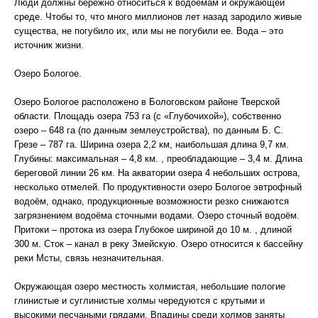
Люди должны бережно относиться к водоемам и окружающей
среде. Чтобы то, что много миллионов лет назад зародило живые
существа, не погубило их, или мы не погубили ее. Вода – это
источник жизни.
Озеро Бологое.
Озеро Бологое расположено в Бологовском районе Тверской
области. Площадь озера 753 га (с «Глубочихой»), собственно
озеро – 648 га (по данным землеустройства), по данным Б. С.
Грезе – 787 га. Ширина озера 2,2 км, наибольшая длина 9,7 км.
Глубины: максимальная – 4,8 км. , преобладающие – 3,4 м. Длина
береговой линии 26 км. На акватории озера 4 небольших острова,
несколько отмелей. По продуктивности озеро Бологое эвтрофный
водоём, однако, продукционные возможности резко снижаются
загрязнением водоёма сточными водами. Озеро сточный водоём.
Притоки – протока из озера Глубокое шириной до 10 м. , длиной
300 м. Сток – канал в реку Змейскую. Озеро относится к бассейну
реки Мсты, связь незначительная.
Окружающая озеро местность холмистая, небольшие пологие
глинистые и суглинистые холмы чередуются с крутыми и
высокими песчаными грядами. Впадины среди холмов заняты