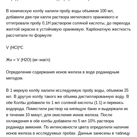
В коническую колбу налили пробу воды объемом 100 мл,
добавили две-три капли раствора метилового оранжевого и
оттитровали пробу 0,1Н раствором соляной кислоты, до перехода
желтой окраски в устойчивую оранжевую. Карбонатную жесткость
рассчитали по формуле:
V (HCl)*C
Жн = V (H2O) (мг-экв/л)
Определение содержания ионов железа в воде роданидным
методом.
В 1 мерную колбу налили исследуемую пробу воды, объемом 25
мл. В другую колбу такого же объема дистиллированную воду. В
обе Колбы добавили по 1 мл соляной кислоты (1:1) и перекись
водорода. Поместили раствор на кипящую баню и выдержали их
в течении 10 минут, для окисления ионов железа. После
охлаждения в обе колбы добавили по 5 мл 10% раствора
роданида аммония. По интенсивности цвета определили наличие
ионов железа в исследуемых пробах. Данные занесены в таблицу