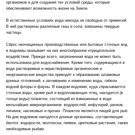
организмов и для создания тех условий среды, которые
обеспечивают возможность жизни на Земле.
В естественных условиях вода никогда не свободна от примесей.
В ней растворены различные газы и соли, взвешены твердые
частицы.
Сброс неочищенных производственных или бытовых сточных вод
в водоемы оказывает на них многообразное отрицательное
воздействие. Прежде всего, загрязненная вода не может быть
использована для водоснабжения. Кроме того, содержащиеся в
воде растворимые и нерастворимые органические и
неорганические вещества приводят к образованию шламовых
донных отложений, к загниванию и изменению воды, гибели
водной флоры и фауны. В каждом водоеме, куда сбрасываются
сточные воды, кроме рыб и водоплавающих птиц, находится (в
толще воды) планктон, состоящий из взвешенных в воде
мельчайших микроорганизмов: водорослей, инфузорий, рачков,
личинок, насекомых и прочих. Планктон является пищей для рыб.
На дне водоемов находятся донные организмы, составляющие
бентоз: водоросли, моллюски, пиявки, цветковые растения, также
необходимые рыбам.