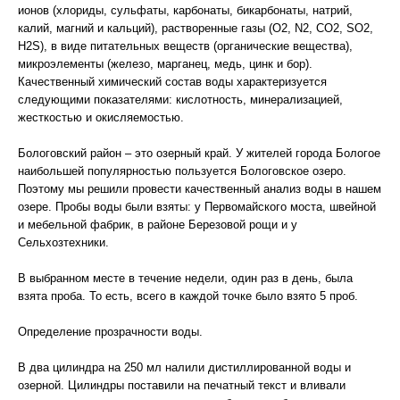
ионов (хлориды, сульфаты, карбонаты, бикарбонаты, натрий,
калий, магний и кальций), растворенные газы (O2, N2, CO2, SO2,
H2S), в виде питательных веществ (органические вещества),
микроэлементы (железо, марганец, медь, цинк и бор).
Качественный химический состав воды характеризуется
следующими показателями: кислотность, минерализацией,
жесткостью и окисляемостью.
Бологовский район – это озерный край. У жителей города Бологое
наибольшей популярностью пользуется Бологовское озеро.
Поэтому мы решили провести качественный анализ воды в нашем
озере. Пробы воды были взяты: у Первомайского моста, швейной
и мебельной фабрик, в районе Березовой рощи и у
Сельхозтехники.
В выбранном месте в течение недели, один раз в день, была
взята проба. То есть, всего в каждой точке было взято 5 проб.
Определение прозрачности воды.
В два цилиндра на 250 мл налили дистиллированной воды и
озерной. Цилиндры поставили на печатный текст и вливали