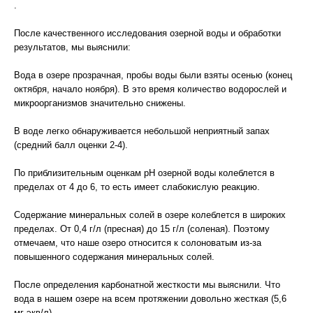
.
После качественного исследования озерной воды и обработки
результатов, мы выяснили:
Вода в озере прозрачная, пробы воды были взяты осенью (конец
октября, начало ноября). В это время количество водорослей и
микроорганизмов значительно снижены.
В воде легко обнаруживается небольшой неприятный запах
(средний балл оценки 2-4).
По приблизительным оценкам pH озерной воды колеблется в
пределах от 4 до 6, то есть имеет слабокислую реакцию.
Содержание минеральных солей в озере колеблется в широких
пределах. От 0,4 г/л (пресная) до 15 г/л (соленая). Поэтому
отмечаем, что наше озеро относится к солоноватым из-за
повышенного содержания минеральных солей.
После определения карбонатной жесткости мы выяснили. Что
вода в нашем озере на всем протяжении довольно жесткая (5,6
мг-экв/л).