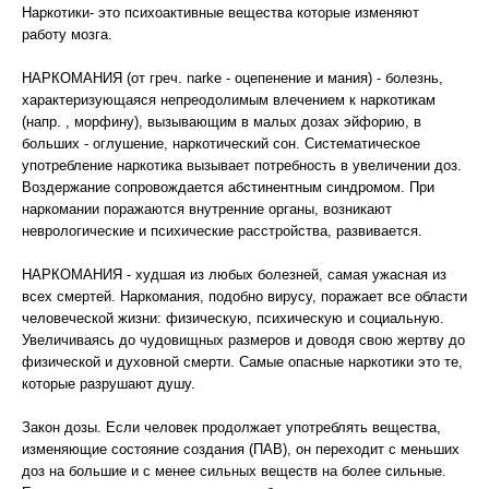
Наркотики- это психоактивные вещества которые изменяют
работу мозга.
НАРКОМАНИЯ (от греч. narke - оцепенение и мания) - болезнь,
характеризующаяся непреодолимым влечением к наркотикам
(напр. , морфину), вызывающим в малых дозах эйфорию, в
больших - оглушение, наркотический сон. Систематическое
употребление наркотика вызывает потребность в увеличении доз.
Воздержание сопровождается абстинентным синдромом. При
наркомании поражаются внутренние органы, возникают
неврологические и психические расстройства, развивается.
НАРКОМАНИЯ - худшая из любых болезней, самая ужасная из
всех смертей. Наркомания, подобно вирусу, поражает все области
человеческой жизни: физическую, психическую и социальную.
Увеличиваясь до чудовищных размеров и доводя свою жертву до
физической и духовной смерти. Самые опасные наркотики это те,
которые разрушают душу.
Закон дозы. Если человек продолжает употреблять вещества,
изменяющие состояние создания (ПАВ), он переходит с меньших
доз на большие и с менее сильных веществ на более сильные.