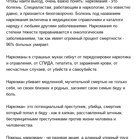
Чтобы найти выход, очень важно понять: наркомания - это
болезнь. Специалистам, работающим в наркологии, это известно
давно, и признается безоговорочно. Болезнь под названием
наркомания включена в медицинские справочники и каталоги
наряду с любыми другими заболеваниями. Наркомания по
степени тяжести приравнивается к онкологическим
заболеваниями, так как имеет огромный процент смертности -
96% больных умирает.
Наркоманы в страшных муках гибнут от передозировки наркотика
и отравления, от СПИДА, гепатита, от заражения крови, от
несчастных случаев, от убийств и самоубийств.
Наркоман убивает медленной, мучительной смертью не только
себя, но своих близких и родных, загоняет свою семью беду и
боль.
Наркоман- это потенциальный преступник, убийца, смертник
который попал в беду - как в капкан, расставленный алчным,
беспринципными преступниками против жизни человека и
человечества.
Помощь наркоману - не разовая акция, а длинный упорный труд,