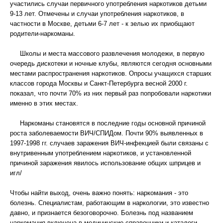
участились случаи первичного употребления наркотиков детьми
9-13 лет. Отмечены и случаи употребления наркотиков, в
частности в Москве, детьми 6-7 лет - к зелью их приобщают
родители-наркоманы.
Школы и места массового развлечения молодежи, в первую
очередь дискотеки и ночные клубы, являются сегодня основными
местами распространения наркотиков. Опросы учащихся старших
классов города Москвы и Санкт-Петербурга весной 2000 г.
показал, что почти 70% из них первый раз попробовали наркотики
именно в этих местах.
Наркоманы становятся в последние годы основной причиной
роста заболеваемости ВИЧ/СПИДом. Почти 90% выявленных в
1997-1998 гг. случаев заражения ВИЧ-инфекцией были связаны с
внутривенным употреблением наркотиков, и установленной
причиной заражения явилось использование общих шприцев и
игл/
Чтобы найти выход, очень важно понять: наркомания - это
болезнь. Специалистам, работающим в наркологии, это известно
давно, и признается безоговорочно. Болезнь под названием
наркомания включена в медицинские справочники и каталоги