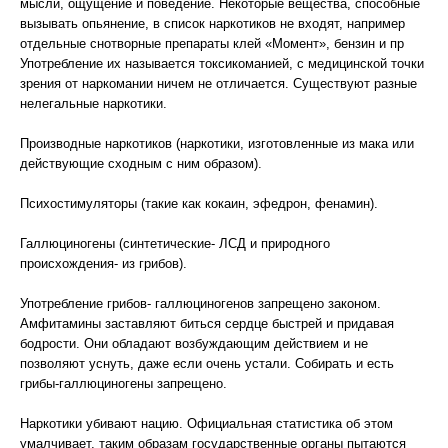
мысли, ощущение и поведение. Некоторые вещества, способные
вызывать опьянение, в список наркотиков не входят, например
отдельные снотворные препараты клей «Момент», бензин и пр
Употребление их называется токсикоманией, с медицинской точки
зрения от наркомании ничем не отличается. Существуют разные
нелегальные наркотики.
Производные наркотиков (наркотики, изготовленные из мака или
действующие сходным с ним образом).
Психостимуляторы (такие как кокаин, эфедрон, фенамин).
Галлюциногены (синтетические- ЛСД и природного
происхождения- из грибов).
Употребление грибов- галлюциногенов запрещено законом.
Амфитамины заставляют биться сердце быстрей и придавая
бодрости. Они обладают возбуждающим действием и не
позволяют уснуть, даже если очень устали. Собирать и есть
грибы-галлюциногены запрещено.
Наркотики убивают нацию. Официальная статистика об этом
умалчивает, таким образам государственные органы пытаются