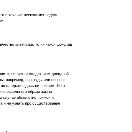
го в течение нескольких недель
ым.
личество клетчатки, то ни какой шоколад
зрасте, является следствием досадной
ы, например, простуды или ссоры с
во сладкого здесь ни при чем. Но в
 неправильного образа жизни -
ом случае абсолютно прямой и
а и не узнать про существование