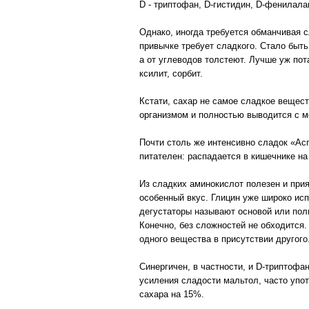
D - триптофан, D-гистидин, D-фенилалан
Однако, иногда требуется обманчивая с
привычке требует сладкого. Стало быть
а от углеводов толстеют. Лучше уж пот
ксилит, сорбит.
Кстати, сахар не самое сладкое веществ
организмом и полностью выводится с м
Почти столь же интенсивно сладок «Асп
питателен: распадается в кишечнике н
Из сладких аминокислот полезен и прия
особенный вкус. Глицин уже широко исп
дегустаторы называют основой или полн
Конечно, без сложностей не обходится
одного вещества в присутствии другого
Синергичен, в частности, и D-триптофа
усиления сладости мальтол, часто упот
сахара на 15%.