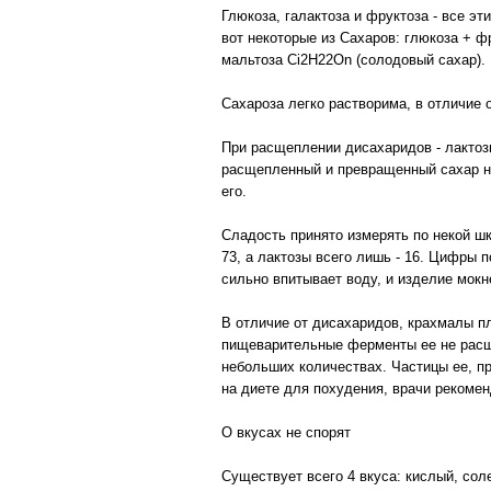
Глюкоза, галактоза и фруктоза - все э
вот некоторые из Сахаров: глюкоза + фр
мальтоза Ci2H22On (солодовый сахар).
Сахароза легко растворима, в отличие 
При расщеплении дисахаридов - лактоз
расщепленный и превращенный сахар на
его.
Сладость принято измерять по некой шк
73, а лактозы всего лишь - 16. Цифры 
сильно впитывает воду, и изделие мокн
В отличие от дисахаридов, крахмалы п
пищеварительные ферменты ее не расще
небольших количествах. Частицы ее, п
на диете для похудения, врачи рекоме
О вкусах не спорят
Существует всего 4 вкуса: кислый, сол