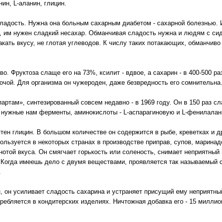
ин, L-аланин, глицин.
ладость. Нужна она больным сахарным диабетом - сахарной болезнью. И
, им нужен сладкий несахар. Обманчивая сладость нужна и людям с сид
акать вкусу, не глотая углеводов. К числу таких потакающих, обманчиво
о. Фруктоза слаще его на 73%, ксилит - вдвое, а сахарин - в 400-500 ра
очой. Для организма он чужероден, даже безвредность его сомнительна
артам», синтезированный совсем недавно - в 1969 году. Он в 150 раз с
а нужные нам ферменты, аминокислоты - L-аспарагиновую и L-фенилалан
тен глицин. В большом количестве он содержится в рыбе, креветках и д
ользуется в некоторых странах в производстве приправ, супов, маринадов
отой вкуса. Он смягчает горькость или соленость, снимает неприятный 
. Когда имеешь дело с двумя веществами, проявляется так называемый с
.
н, он усиливает сладость сахарина и устраняет присущий ему неприятны
ребляется в кондитерских изделиях. Ничтожная добавка его - 15 миллио