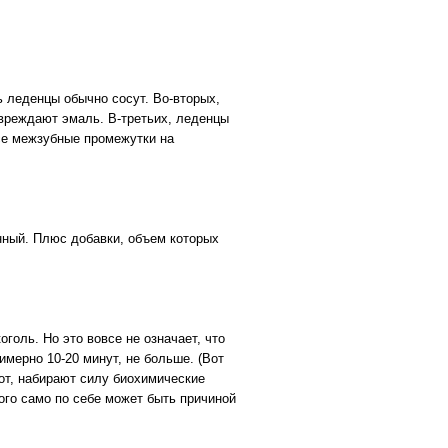
ь леденцы обычно сосут. Во-вторых,
вреждают эмаль. В-третьих, леденцы
все межзубные промежутки на
енный. Плюс добавки, объем которых
оголь. Но это вовсе не означает, что
мерно 10-20 минут, не больше. (Вот
рот, набирают силу биохимические
ого само по себе может быть причиной