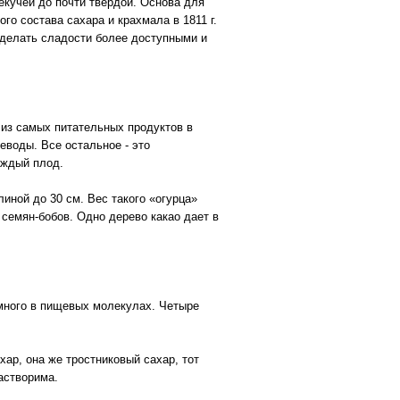
екучей до почти твердой. Основа для
го состава сахара и крахмала в 1811 г.
сделать сладости более доступными и
 из самых питательных продуктов в
еводы. Все остальное - это
аждый плод.
иной до 30 см. Вес такого «огурца»
 семян-бобов. Одно дерево какао дает в
 много в пищевых молекулах. Четыре
хар, она же тростниковый сахар, тот
астворима.