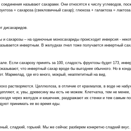
ти соединения называют сахарами. Они относятся к числу углеводов, поск
уктоза = сахароза (свекловичный сахар); глюкоза + галактоза = лактоза
от дисахаридов.
ы и сахарозы – на одиночные моносахариды происходит инверсия - неко
зывается инвертным. В желудках пчел тоже получается инвертный саха
але. Если сахарозу принять за 100, сладость фруктозы будет 173, инвер
показывают, что инвертный сахар вроде бы выгоднее обычного. Но в конд
ет. Мармелад, где его много, мокрый, неаппетитный на вид.
лохо растворяются. Целлюлоза, в отличие от крахмалов, в воде не наб
пляют, и, увы, древесину мы есть не можем. Клетчатка, тем не менее,
роходя через желудок и кишечник, раздражают их стенки и тем самым
ндуют принимать ее во время еды.
еный, сладкий, горький. Мы же сейчас разберем конкретно сладкий вкус.