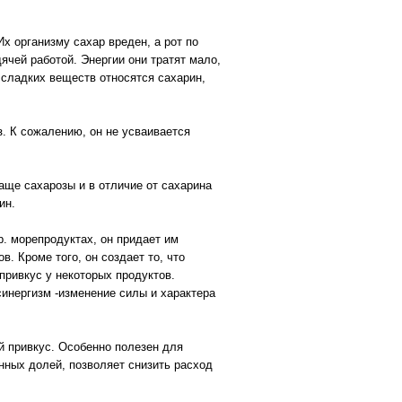
х организму сахар вреден, а рот по
ячей работой. Энергии они тратят мало,
 сладких веществ относятся сахарин,
з. К сожалению, он не усваивается
.
лаще сахарозы и в отличие от сахарина
ин.
р. морепродуктах, он придает им
. Кроме того, он создает то, что
привкус у некоторых продуктов.
инергизм -изменение силы и характера
й привкус. Особенно полезен для
нных долей, позволяет снизить расход