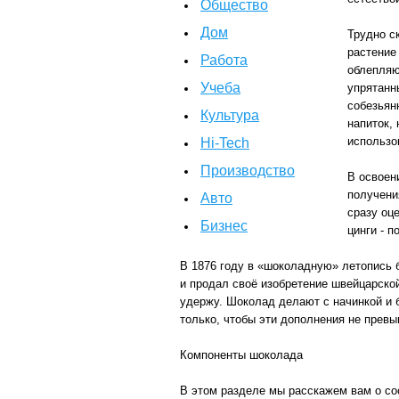
Общество
Дом
Трудно с
растение
Работа
облепляю
Учеба
упрятанн
собезьян
Культура
напиток,
использо
Hi-Tech
Производство
В освоен
получени
Авто
сразу оц
Бизнес
цинги - 
В 1876 году в «шоколадную» летопись 
и продал своё изобретение швейцарско
удержу. Шоколад делают с начинкой и 
только, чтобы эти дополнения не прев
Компоненты шоколада
В этом разделе мы расскажем вам о с