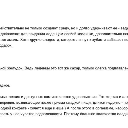
 действительно не только создают среду, но и долго удерживают ее - вед
 добавляют для придания леденцам особой кислинки, дополнительно по
та же эмаль. Хотя другие сладости, которые липнут к зубам и забивают 
одарок.
такой желудок. Ведь леденцы это тот же сахар, только слегка подплавл
адкое.
мых легких и доступных нам источников удовольствия. Так же, как и алк
ворения, возникающее после приема сладкой пищи, длится недолго - при
 одной конфете - хочется еще и еще!) А после этого в организме, наобо
овать у нас чувство подавленности. Поэтому большое количество сладк