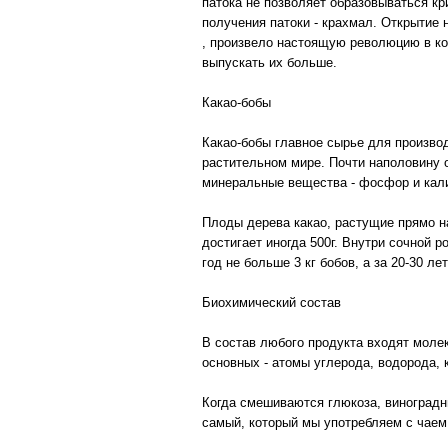
патока не позволяет образовываться кр
получения патоки - крахмал. Открытие 
, произвело настоящую революцию в ко
выпускать их больше.
Какао-бобы
Какао-бобы главное сырье для производ
растительном мире. Почти наполовину о
минеральные вещества - фосфор и кали
Плоды дерева какао, растущие прямо на
достигает иногда 500г. Внутри сочной 
год не больше 3 кг бобов, а за 20-30 л
Биохимический состав
В состав любого продукта входят молек
основных - атомы углерода, водорода, 
Когда смешиваются глюкоза, виноградны
самый, который мы употребляем с чаем,