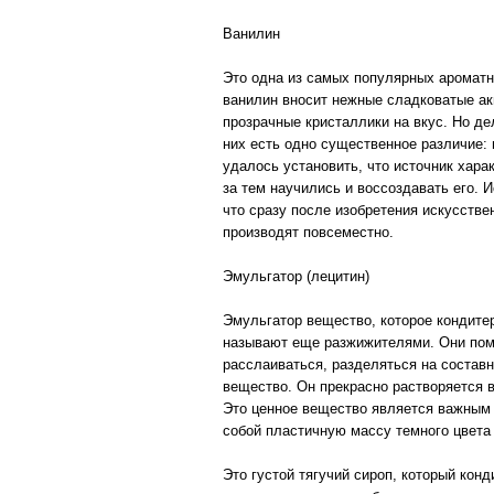
Ванилин
Это одна из самых популярных ароматн
ванилин вносит нежные сладковатые ак
прозрачные кристаллики на вкус. Но дел
них есть одно существенное различие: 
удалось установить, что источник хара
за тем научились и воссоздавать его.
что сразу после изобретения искусстве
производят повсеместно.
Эмульгатор (лецитин)
Эмульгатор вещество, которое кондите
называют еще разжижителями. Они помо
расслаиваться, разделяться на состав
вещество. Он прекрасно растворяется в
Это ценное вещество является важным 
собой пластичную массу темного цвета
Это густой тягучий сироп, который кон