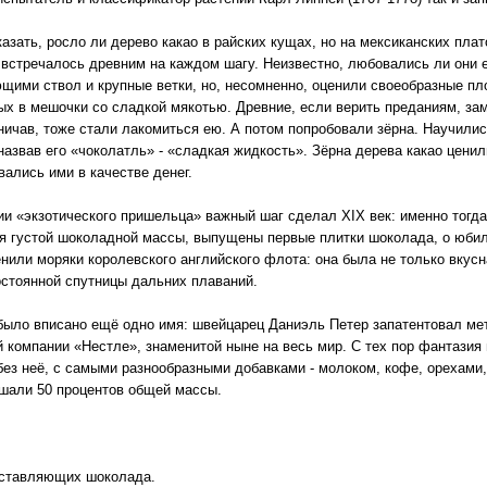
казать, росло ли дерево какао в райских кущах, но на мексиканских плат
 встречалось древним на каждом шагу. Неизвестно, любовались ли они е
щими ствол и крупные ветки, но, несомненно, оценили своеобразные пло
ых в мешочки со сладкой мякотью. Древние, если верить преданиям, зам
ничав, тоже стали лакомиться ею. А потом попробовали зёрна. Научились
 назвав его «чоколатль» - «сладкая жидкость». Зёрна дерева какао цени
вались ими в качестве денег.
ии «экзотического пришельца» важный шаг сделал XIX век: именно тогда
я густой шоколадной массы, выпущены первые плитки шоколада, о юбил
енили моряки королевского английского флота: она была не только вкусна
постоянной спутницы дальних плаваний.
было вписано ещё одно имя: швейцарец Даниэль Петер запатентовал ме
й компании «Нестле», знаменитой ныне на весь мир. С тех пор фантазия
без неё, с самыми разнообразными добавками - молоком, кофе, орехами,
ышали 50 процентов общей массы.
оставляющих шоколада.