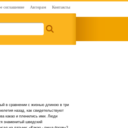
е соглашение
Авторам
Контакты
ьный в сравнении с жизнью длиною в три
челетия назад, как свидетельствуют
ева какао и пленились ими. Люди
стя знаменитый шведский
исал на латыни: «Какао - пища богов»?