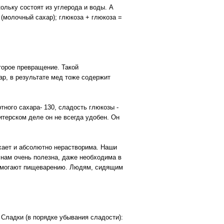
ольку состоят из углерода и воды. А
 (молочный сахар); глюкоза + глюкоза =
торое превращение. Такой
р, в результате мед тоже содержит
тного сахара- 130, сладость глюкозы -
итерском деле он не всегда удобен. Он
ухает и абсолютно нерастворима. Наши
 нам очень полезна, даже необходима в
 помогают пищеварению. Людям, сидящим
 Сладки (в порядке убывания сладости):