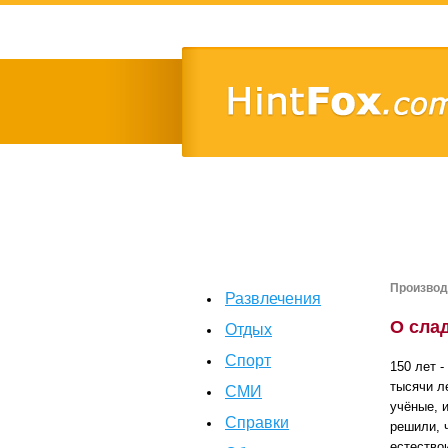
Производ
Развлечения
О сла
Отдых
Спорт
150 лет -
тысячи л
СМИ
учёные, 
Справки
решили, 
естество