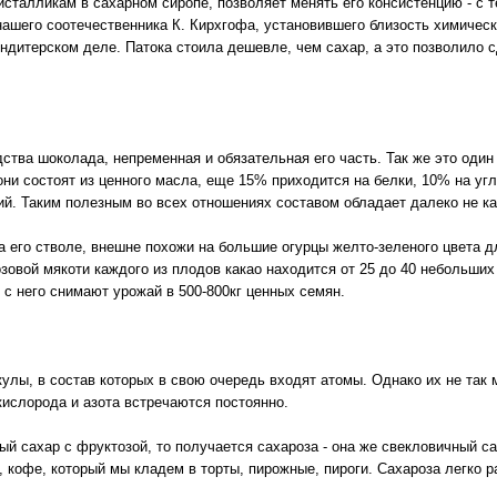
исталликам в сахарном сиропе, позволяет менять его консистенцию - с т
нашего соотечественника К. Кирхгофа, установившего близость химическо
ндитерском деле. Патока стоила дешевле, чем сахар, а это позволило 
ства шоколада, непременная и обязательная его часть. Так же это один
ни состоят из ценного масла, еще 15% приходится на белки, 10% на угл
й. Таким полезным во всех отношениях составом обладает далеко не к
 его стволе, внешне похожи на большие огурцы желто-зеленого цвета дл
розовой мякоти каждого из плодов какао находится от 25 до 40 небольших
ет с него снимают урожай в 500-800кг ценных семян.
улы, в состав которых в свою очередь входят атомы. Однако их не так
кислорода и азота встречаются постоянно.
й сахар с фруктозой, то получается сахароза - она же свекловичный са
 кофе, который мы кладем в торты, пирожные, пироги. Сахароза легко р