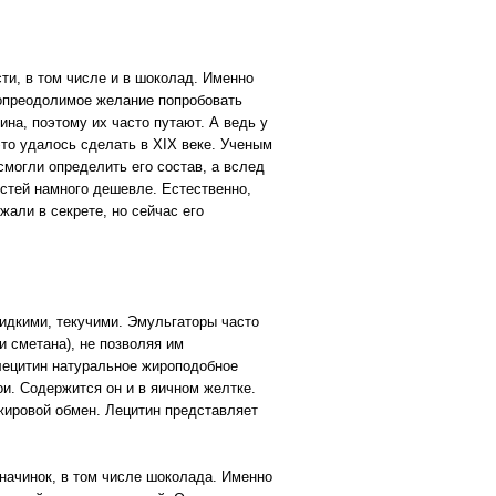
ти, в том числе и в шоколад. Именно
нопреодолимое желание попробовать
ина, поэтому их часто путают. А ведь у
это удалось сделать в XIX веке. Ученым
смогли определить его состав, а вслед
остей намного дешевле. Естественно,
жали в секрете, но сейчас его
идкими, текучими. Эмульгаторы часто
 сметана), не позволяя им
лецитин натуральное жироподобное
ои. Содержится он и в яичном желтке.
жировой обмен. Лецитин представляет
 начинок, в том числе шоколада. Именно