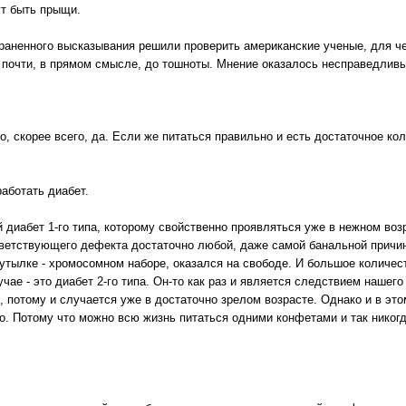
ут быть прыщи.
раненного высказывания решили проверить американские ученые, для че
почти, в прямом смысле, до тошноты. Мнение оказалось несправедлив
о, скорее всего, да. Если же питаться правильно и есть достаточное ко
работать диабет.
й диабет 1-го типа, которому свойственно проявляться уже в нежном во
тветствующего дефекта достаточно любой, даже самой банальной причин
утылке - хромосомном наборе, оказался на свободе. И большое количест
чае - это диабет 2-го типа. Он-то как раз и является следствием нашего
 потому и случается уже в достаточно зрелом возрасте. Однако и в эт
о. Потому что можно всю жизнь питаться одними конфетами и так никогд