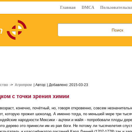
Главная
DMCA
Пользовательско
ство
->
Агропром
| Автор:
| Добавлено: 2015-03-23
дком с точки зрения химии
 возраст, конечно, почётный, но, говоря откровенно, совсем незначител
ет, которую прожил шоколад. А именно тогда, по меньшей мере три тыся
индейские народности Мексики - ацтеки и майя - попробовали плоды дер
что дерево это принесли им из рая боги. Не потому ли тысячелетия спу
испытатель и классификатор растений Карл Линней (1707-1778) так и зап