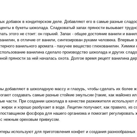
ых добавок в кондитерском деле. Добавляют его в самые разные сладос
центы в букеты шоколада. Сладковатый запах пряности вызывает труд
ать этого не стоит: он горький. Запах - общее достояние ванили и ванил
ванилин, в отличие от ванили, синтезирован руками человека. Впервые 
ктерного ванильного аромата - пахучее вещество глюкованилин. Химики 
 Использование ванилина сделало производство шоколада и других слад
нной пряности за ней началась охота. Долгое время рецепт ванилина дер
ры добавляют в шоколадную массу и глазурь, чтобы сделать их более ж
гают создавать самые разные стойкие эмульсии (такие, как майонез или
ные части. При создании шоколада в качестве разжижителя используют 
 жирах и хорошо разбухает в воде. Лецитин получают, как правило, из с
поставщиком фосфора для нашего организма и помогает регулировать 
 с нежным ореховым привкусом.
дитеры используют для приготовления конфет и создания разнообразных