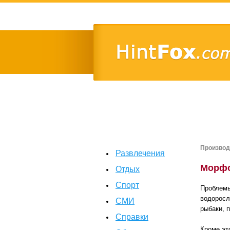
Производ
Развлечения
Морфо
Отдых
Спорт
Проблемы
водоросл
СМИ
рыбаки, 
Справки
Кроме эт