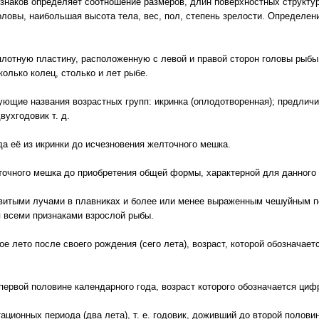
знаков определяет соотношение размеров, длин поверхностных структур
оловы, наибольшая высота тела, вес, пол, степень зрелости. Определен
лотную пластину, расположенную с левой и правой сторон головы рыбы
колько колец, столько и лет рыбе.
ующие названия возрастных групп: икринка (оплодотворенная); предлич
вухгодовик т. д.
а её из икринки до исчезновения желточного мешка.
точного мешка до приобретения общей формы, характерной для данного 
звитыми лучами в плавниках и более или менее выраженным чешуйным п
всеми признаками взрослой рыбы.
е лето после своего рождения (сего лета), возраст, которой обозначает
первой половине календарного года, возраст которого обозначается циф
ционных периода (два лета), т. е. годовик, доживший до второй половин