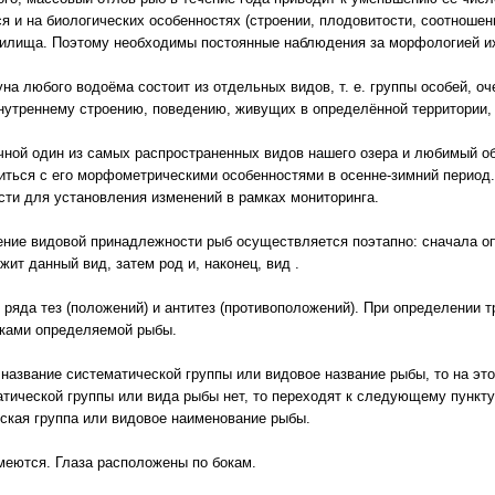
ся и на биологических особенностях (строении, плодовитости, соотношен
илища. Поэтому необходимы постоянные наблюдения за морфологией и
на любого водоёма состоит из отдельных видов, т. е. группы особей, оч
внутреннему строению, поведению, живущих в определённой территории
чной один из самых распространенных видов нашего озера и любимый о
иться с его морфометрическими особенностями в осенне-зимний период
сти для установления изменений в рамках мониторинга.
ние видовой принадлежности рыб осуществляется поэтапно: сначала оп
жит данный вид, затем род и, наконец, вид .
ряда тез (положений) и антитез (противоположений). При определении тр
аками определяемой рыбы.
название систематической группы или видовое название рыбы, то на эт
тической группы или вида рыбы нет, то переходят к следующему пункту.
еская группа или видовое наименование рыбы.
еются. Глаза расположены по бокам.