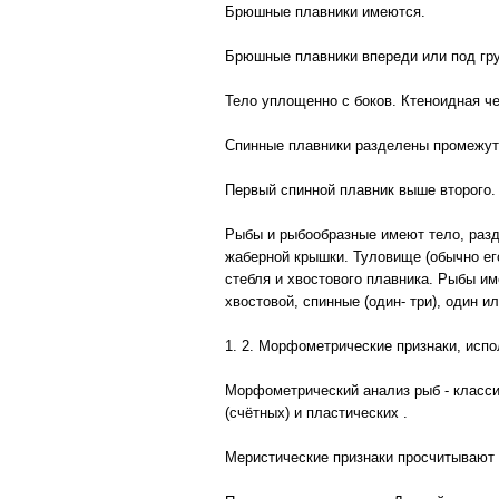
Брюшные плавники имеются.
Брюшные плавники впереди или под гр
Тело уплощенно с боков. Ктеноидная че
Спинные плавники разделены промежутк
Первый спинной плавник выше второго. 
Рыбы и рыбообразные имеют тело, разде
жаберной крышки. Туловище (обычно его
стебля и хвостового плавника. Рыбы и
хвостовой, спинные (один- три), один и
1. 2. Морфометрические признаки, исп
Морфометрический анализ рыб - класси
(счётных) и пластических .
Меристические признаки просчитывают 