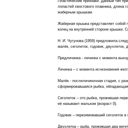
Пластические признаки. Данный тип при
лопастей хвостового плавника, длина г
жаберным крышкам.
Жаберная крышка представляет собой п
колец на внутренней стороне крышки. С
Н. И. Чугунова (1959) предложила след
малёк, сеголеток, годовик, двухлеток, д
Предличинка - личинка с момента выход
Личинка – с момента исчезновения жел
Малёк - послеличиночная стадия, с ра
сформировавшаяся рыбка, обладающая 
Сеголеток – это рыбка, прожившая перво
её называют мальком (возраст 0).
Годовик – перезимовавший сеголеток в 
Двухлетка – рыба, прожившая два вегета