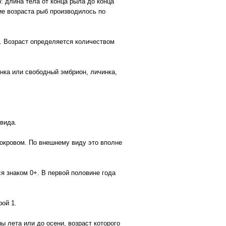
: длина тела от конца рыла до конца
ие возраста рыб производилось по
. Возраст определяется количеством
инка или свободный эмбрион, личинка,
вида.
окровом. По внешнему виду это вполне
ся знаком 0+. В первой половине года
рой 1.
ы лета или до осени, возраст которого