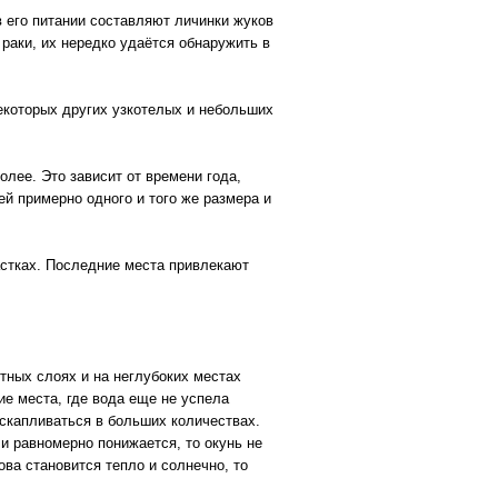
 его питании составляют личинки жуков
я раки, их нередко удаётся обнаружить в
некоторых других узкотелых и небольших
олее. Это зависит от времени года,
ей примерно одного и того же размера и
астках. Последние места привлекают
стных слоях и на неглубоких местах
ие места, где вода еще не успела
 скапливаться в больших количествах.
 и равномерно понижается, то окунь не
ова становится тепло и солнечно, то
.