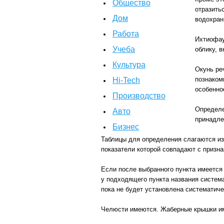
Общество
отразить
Дом
водохран
Работа
Ихтиофау
Учеба
облику, 
Культура
Окунь ре
познаком
Hi-Tech
особенно
Производство
Определе
Авто
принадле
Бизнес
Таблицы для определения слагаются из 
показатели которой совпадают с призн
Если после выбранного пункта имеется 
у подходящего пункта названия система
пока не будет установлена систематич
Челюсти имеются. Жаберные крышки им