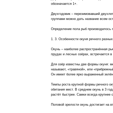
обозначается 1+.
Двухгодовик – перезимовавший двухлет
группами можно дать название всем ос
Определение пола рыб производилось по
1. 3. Особенности окуня речного разны
Окунь – наиболее распространённая рыб
прудах и лесных озёрах, встречается в
Для озёр известны две формы окуня: ме
называют, «травяной», или «прибрежный
Он имеет более ярко выраженный зелёны
Темпы роста крупной формы речного оку
обитания мест. В среднем окунь в 3 года 
растёт быстрее. Самки всегда крупнее 
Половой зрелости окунь достигает на в