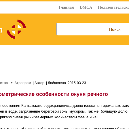
Главная
DMCA
Пользовательско
ство
->
Агропром
| Автор:
| Добавлено: 2015-03-23
метрические особенности окуня речного
 состояния Кантатского водохранилища давно известны горожанам: заи
ей в воде, загрязнение береговой зоны мусором. Так же, большую долю
прикармливая рыб чрезмерным количеством хлеба и каш.
ого, массовый отлов рыб в течение года приводит к уменьшению её числ