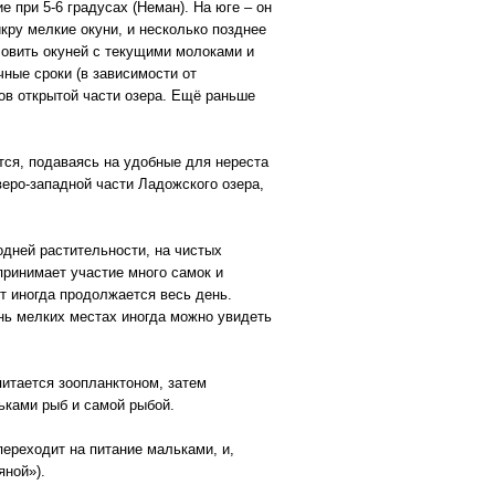
 при 5-6 градусах (Неман). На юге – он
икру мелкие окуни, и несколько позднее
ловить окуней с текущими молоками и
чные сроки (в зависимости от
ов открытой части озера. Ещё раньше
ся, подаваясь на удобные для нереста
еро-западной части Ладожского озера,
одней растительности, на чистых
принимает участие много самок и
т иногда продолжается весь день.
ень мелких местах иногда можно увидеть
итается зоопланктоном, затем
ьками рыб и самой рыбой.
ереходит на питание мальками, и,
яной»).