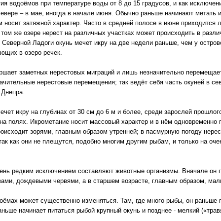
ия водоёмов при температуре воды от 8 до 15 градусов, и как исключение
 севере – в мае, иногда в начале июня. Обычно раньше начинают метать 
 носит затяжной характер. Часто в средней полосе в июне приходится 
 том же озере нерест на различных участках может происходить в разли
 Северной Ладоги окунь мечет икру на две недели раньше, чем у остров
ющих в озеро речек.
ршает заметных нерестовых миграций и лишь незначительно перемещает
ачительные нерестовые перемещения; так ведёт себя часть окуней в сев
 Днепра.
чет икру на глубинах от 30 см до 6 м и более, среди зарослей прошлог
на полях. Икрометание носит массовый характер и в нём одновременно 
оисходит зорями, главным образом утренней; в пасмурную погоду нерес
ак как они не плещутся, подобно многим другим рыбам, и только на оч
чень редким исключением составляют животные организмы. Вначале он п
вами, дождевыми червями, а в старшем возрасте, главным образом, мал
оёмах может существенно изменяться. Там, где много рыбы, он раньше п
Раньше начинает питаться рыбой крупный окунь и позднее - мелкий («трав