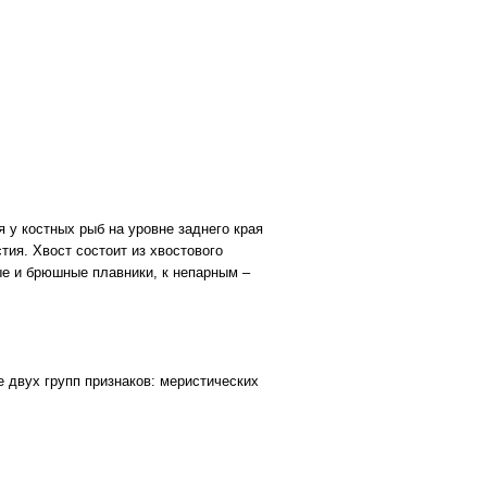
 у костных рыб на уровне заднего края
тия. Хвост состоит из хвостового
ые и брюшные плавники, к непарным –
 двух групп признаков: меристических