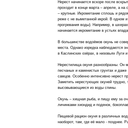
Нерест начинается вскоре после вскрыт
проходит в конце марта – апреле, а на
– крупные. Икрометание сплошь и рядом
реже с не выметанной икрой. В одном и
прогревания воды). Например, в шхерах
начинается икрометание в устьях впада
В большинстве водоёмов окунь не сове
места. Однако изредка наблюдаются зн
в Каслинских озёрах, в низовьях Луги и
Нерестилища окуня разнообразны. Он ме
песчаных и каменистых грунтах и даже 
самцов. Особенно интенсивно нерест пр
Заметить нерестующих окуней трудно, т
высовывающиеся из воды спины.
Окунь – хищная рыба, и пищу ему за о
личинками хиондид и поденок, бокопла
Пищевой рацион окуня в различных вод
наоборот, там, где её мало - позднее. 