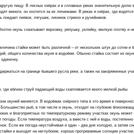
 другую пищу. В лесных озёрах и в сплавных реках значительную долю в
ходят миноги, он охотится за их личинками. В реках и озёрах, где водятс
ь поедает пиявок, лягушек, личинок стрекоз и ручейников.
хотно окунь схватывает верховку, ряпушку, уклейку, мелкую плотву и 
еличина стайки может быть различной – от нескольких штук до сотни и б
дий, общего количества окуня в водоёме. Обычно стайка состоит из окун
 одиночку.
держаться на границе бывшего русла реки, а также на закоряженных уч
е, где вблизи струй падающей воды скапливается много мелкой рыбы.
изни окуней меняется. В водоёмах озёрного типа в это время в поверхно
Большинство рыб, в том числе и окунь, отходит на глубокие близлежащ
боких и благоприятных по температурному режиму участках окунь может
 погоды. Если температура воздуха, а вместе с ней и воды, постепенно
нок. Если же погода неустойчивая и один – два дня холодно, а затем сн
стайки и выходит на неглубокие, хорошо прогреваемые солнцем участки