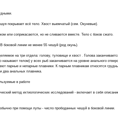
удными.
шуя покрывает всё тело. Хвост выемчатый (сем. Окуневые).
ом или соприкасаются, но не сливаются вместе. Тело с боков сжато.
В боковой линии не менее 55 чешуй (род окунь).
ляемое на три отдела: голову, туловище и хвост . Голова заканчивается
 называют телом) у всех рыб заканчивается на уровне анального отверс
меют парные и непарные плавники. К парным плавникам относятся грудн
ли два анальных плавника.
ользуемые в работе
ческий метод ихтиологических исследований - включает в себя описание
обычно при помощи лупы - число прободанных чешуй в боковой линии.