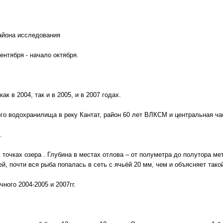
района исследования
ентября - начало октября.
к в 2004, так и в 2005, и в 2007 годах.
го водохранилища в реку Кантат, район 60 лет ВЛКСМ и центральная ча
.
точках озера . Глубина в местах отлова – от полуметра до полутора мет
ей, почти вся рыба попалась в сеть с ячьёй 20 мм, чем и объясняет та
чного 2004-2005 и 2007гг.