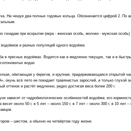
ка. На чешуе два полных годовых кольца. Обозначается цифрой 2. По а
тальным.
 гонадам при вскрытии (икра - женская особь, молоки - мужская особь)
х водоёмов и разных популяций одного водоёма
а в пресных водоёмах. Водится как в медленно текущих, так и в быстры
 солоноватых водах
лкая, обитающая у берегов, и крупная, придерживающаяся открытой част
», окунь всё лето не покидает травянистых зарослей, и только глухой 
й оттенок и растёт медленно, редко достигая веса более 200 г.
ня зависят от гидробиологических особенностей водоёма: его кормност
весит около 50 г, в 5 лет – около 150 г, в 7 лет – около 300 г, в 10 лет 
самцов.
тором – шестом, а обычно на четвёртом году жизни.