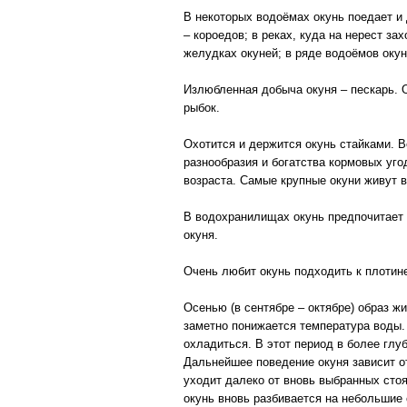
В некоторых водоёмах окунь поедает и
– короедов; в реках, куда на нерест за
желудках окуней; в ряде водоёмов окун
Излюбленная добыча окуня – пескарь. О
рыбок.
Охотится и держится окунь стайками. В
разнообразия и богатства кормовых уго
возраста. Самые крупные окуни живут в
В водохранилищах окунь предпочитает 
окуня.
Очень любит окунь подходить к плотин
Осенью (в сентябре – октябре) образ ж
заметно понижается температура воды. 
охладиться. В этот период в более глу
Дальнейшее поведение окуня зависит от
уходит далеко от вновь выбранных стоя
окунь вновь разбивается на небольшие 