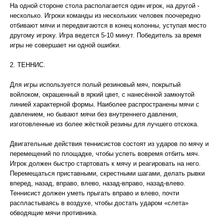
На одной стороне стола располагается один игрок, на другой -
несколько. Игроки команды из нескольких человек поочередно
отбивают мячи и передвигаются в конец колонны, уступая место
другому игроку. Игра ведется 5-10 минут. Победитель за время
игры не совершает ни одной ошибки.
2. ТЕННИС.
Для игры используется полый резиновый мяч, покрытый
войлоком, окрашенный в яркий цвет, с нанесённой замкнутой
линией характерной формы. Наиболее распространены мячи с
давлением, но бывают мячи без внутреннего давления,
изготовленные из более жёсткой резины для лучшего отскока.
Двигательные действия теннисистов состоят из ударов по мячу и
перемещений по площадке, чтобы успеть вовремя отбить мяч.
Игрок должен быстро стартовать к мячу и реагировать на него.
Перемещаться приставными, скрестными шагами, делать рывки
вперед, назад, вправо, влево, назад-вправо, назад-влево.
Теннисист должен уметь прыгать вправо и влево, почти
распластываясь в воздухе, чтобы достать ударом «слета»
обводящие мячи противника.