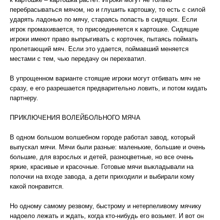
перебрасываться мячом, но и глушить картошку, то есть с силой
ударять ладонью по мячу, стараясь попасть в сидящих. Если
игрок промахивается, то присоединяется к картошке. Сидящие
игроки имеют право выпрыгивать с корточек, пытаясь поймать
пролетающий мяч. Если это удается, поймавший меняется
местами с тем, чью передачу он перехватил.
В упрощенном варианте стоящие игроки могут отбивать мяч не
сразу, е его разрешается предварительно ловить, и потом кидать
партнеру.
ПРИКЛЮЧЕНИЯ ВОЛЕЙБОЛЬНОГО МЯЧА
В одном большом волшебном городе работал завод, который
выпускал мячи. Мячи были разные: маленькие, большие и очень
большие, для взрослых и детей, разноцветные, но все очень
яркие, красивые и красочные. Готовые мячи выкладывали на
полочки на входе завода, а дети приходили и выбирали кому
какой понравится.
Но одному самому резвому, быстрому и нетерпеливому мячику
надоело лежать и ждать, когда кто-нибудь его возьмет. И вот он