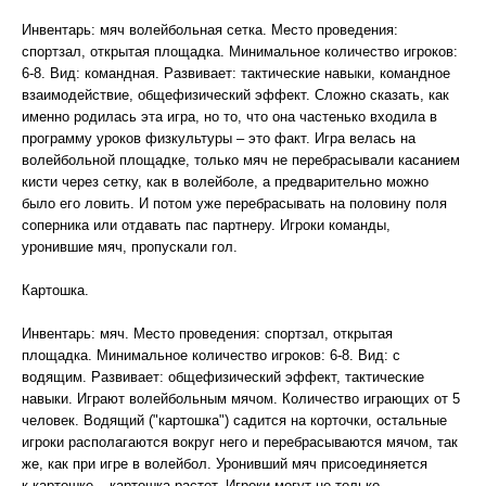
Инвентарь: мяч волейбольная сетка. Место проведения:
спортзал, открытая площадка. Минимальное количество игроков:
6-8. Вид: командная. Развивает: тактические навыки, командное
взаимодействие, общефизический эффект. Сложно сказать, как
именно родилась эта игра, но то, что она частенько входила в
программу уроков физкультуры – это факт. Игра велась на
волейбольной площадке, только мяч не перебрасывали касанием
кисти через сетку, как в волейболе, а предварительно можно
было его ловить. И потом уже перебрасывать на половину поля
соперника или отдавать пас партнеру. Игроки команды,
уронившие мяч, пропускали гол.
Картошка.
Инвентарь: мяч. Место проведения: спортзал, открытая
площадка. Минимальное количество игроков: 6-8. Вид: с
водящим. Развивает: общефизический эффект, тактические
навыки. Играют волейбольным мячом. Количество играющих от 5
человек. Водящий ("картошка") садится на корточки, остальные
игроки располагаются вокруг него и перебрасываются мячом, так
же, как при игре в волейбол. Уронивший мяч присоединяется
к картошке – картошка растет. Игроки могут не только