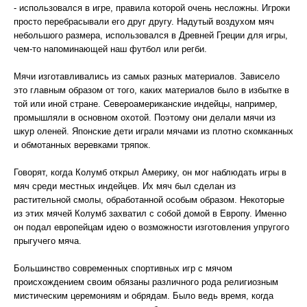
- использовался в игре, правила которой очень несложны. Игроки
просто перебрасывали его друг другу. Надутый воздухом мяч
небольшого размера, использовался в Древней Греции для игры,
чем-то напоминающей наш футбол или регби.
Мячи изготавливались из самых разных материалов. Зависело
это главным образом от того, каких материалов было в избытке в
той или иной стране. Североамериканские индейцы, например,
промышляли в основном охотой. Поэтому они делали мячи из
шкур оленей. Японские дети играли мячами из плотно скомканных
и обмотанных веревками тряпок.
Говорят, когда Колумб открыл Америку, он мог наблюдать игры в
мяч среди местных индейцев. Их мяч был сделан из
растительной смолы, обработанной особым образом. Некоторые
из этих мячей Колумб захватил с собой домой в Европу. Именно
он подал европейцам идею о возможности изготовления упругого
прыгучего мяча.
Большинство современных спортивных игр с мячом
происхождением своим обязаны различного рода религиозным
мистическим церемониям и обрядам. Было ведь время, когда