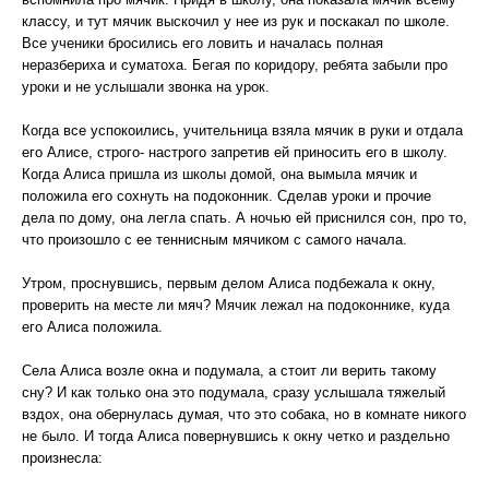
классу, и тут мячик выскочил у нее из рук и поскакал по школе.
Все ученики бросились его ловить и началась полная
неразбериха и суматоха. Бегая по коридору, ребята забыли про
уроки и не услышали звонка на урок.
Когда все успокоились, учительница взяла мячик в руки и отдала
его Алисе, строго- настрого запретив ей приносить его в школу.
Когда Алиса пришла из школы домой, она вымыла мячик и
положила его сохнуть на подоконник. Сделав уроки и прочие
дела по дому, она легла спать. А ночью ей приснился сон, про то,
что произошло с ее теннисным мячиком с самого начала.
Утром, проснувшись, первым делом Алиса подбежала к окну,
проверить на месте ли мяч? Мячик лежал на подоконнике, куда
его Алиса положила.
Села Алиса возле окна и подумала, а стоит ли верить такому
сну? И как только она это подумала, сразу услышала тяжелый
вздох, она обернулась думая, что это собака, но в комнате никого
не было. И тогда Алиса повернувшись к окну четко и раздельно
произнесла: