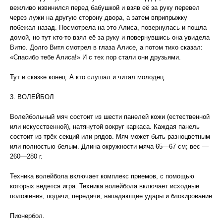
вежливо извинился перед бабушкой и взяв её за руку перевел
через лужи на другую сторону двора, а затем вприпрыжку
побежал назад. Посмотрела на это Алиса, повернулась и пошла
домой, но тут кто-то взял её за руку и повернувшись она увидела
Витю. Долго Витя смотрел в глаза Алисе, а потом тихо сказал:
«Спасибо тебе Алиса!» И с тех пор стали они друзьями.
Тут и сказке конец. А кто слушал и читал молодец.
3. ВОЛЕЙБОЛ
Волейбольный мяч состоит из шести панелей кожи (естественной
или искусственной), натянутой вокруг каркаса. Каждая панель
состоит из трёх секций или рядов. Мяч может быть разноцветным
или полностью белым. Длина окружности мяча 65—67 см; вес —
260—280 г.
Техника волейбола включает комплекс приемов, с помощью
которых ведется игра. Техника волейбола включает исходные
положения, подачи, передачи, нападающие удары и блокирование
Пионербол.