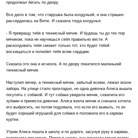
продолжал бегать по двору.
Все дело в том, что старушка была колдуньей, и она страшно
рассердилась на Витю. И сказала тогда колдунья:
- Я превращу тебя в теннисный мячик. И будешь ты до тех пор
мячиком, пока не научишься себя правильно вести. А
расколдовать тебя сможет только тот, кто будет тобой
восхищаться и полюбит тебя всем сердцем.
Сказала это она и исчезла. А по двору покатился маленький
теннисный мячик.
Наступил вечер, а теннисный мячик, забытый всеми, лежал возле
забора. На улице стало прохладно, но одна девочка Алиса вышла
погулять с собакой. И тут собака увидела мячик, схватила его
зубами и принесла девочке. Алиса взяла мячик и сначала хотела
его выбросить, но потом подумала, что если его вымыть, то он
будет хорошей игрушкой для собаки и положила его в карман
куртки.
Утром Алиса пошла в школу и по дороге, засунув руку в карман,
вспомнила про мячик. Придя в школу, она показала мячик всему