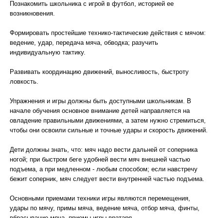
Познакомить школьника с игрой в футбол, историей ее
возникновения.
Формировать простейшие технико-тактические действия с мячом:
ведение, удар, передача мяча, обводка; разучить
индивидуальную тактику.
Развивать координацию движений, выносливость, быстроту
ловкость.
Упражнения и игры должны быть доступными школьникам. В
начале обучения основное внимание детей направляется на
овладение правильными движениями, а затем нужно стремиться,
чтобы они освоили сильные и точные удары и скорость движений.
Дети должны знать, что: мяч надо вести дальней от соперника
ногой; при быстром беге удобней вести мяч внешней частью
подъема, а при медленном - любым способом; если навстречу
бежит соперник, мяч следует вести внутренней частью подъема.
Основными приемами техники игры являются перемещения,
удары по мячу, примы мяча, ведение мяча, отбор мяча, финты,
вбрасывание мяча, приемы игры вратаря.