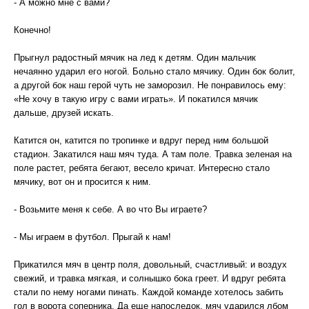
- А можно мне с вами?
Конечно!
Прыгнул радостный мячик на лед к детям. Один мальчик
нечаянно ударил его ногой. Больно стало мячику. Один бок болит,
а другой бок наш герой чуть не заморозил. Не понравилось ему:
«Не хочу в такую игру с вами играть». И покатился мячик
дальше, друзей искать.
Катится он, катится по тропинке и вдруг перед ним большой
стадион. Закатился наш мяч туда. А там поле. Травка зеленая на
поле растет, ребята бегают, весело кричат. Интересно стало
мячику, вот он и просится к ним.
- Возьмите меня к себе. А во что Вы играете?
- Мы играем в футбол. Прыгай к нам!
Прикатился мяч в центр поля, довольный, счастливый: и воздух
свежий, и травка мягкая, и солнышко бока греет. И вдруг ребята
стали по нему ногами пинать. Каждой команде хотелось забить
гол в ворота соперника. Да еще напоследок, мяч ударился лбом