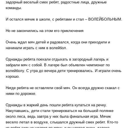
задорный веселый смех ребят, радостные лица, дружные
команды.
И остался мячик в школе, с ребятами и стал – ВОЛЕЙБОЛЬНЫМ.
Но не закончились на этом его приключения
Очень ждал мяч детей и радовался, когда они приходили и
начинали играть с ним в волейбол.
Однажды ребята поехали отдыхать в загородный лагерь и
забрали мяч с собой. В лагере был объявлен чемпионат по
волейболу. С утра до вечера дети тренировались. И играли очень
хорошо.
Нигде ребята не оставляли свой мяч. Он всегда дружно скакал с
ними по дорожке.
Однажды в жаркий день пошли ребята купаться на речку.
Накупавшись, дети стали тренироваться на большой полянке
около леса, ведь завтра у них была финальная игра. Мячик
весело летал в воздухе, слышался дружный смех ребят. Кто-то
из ребят сильно ударил по мячу, и он улетел очень далеко.