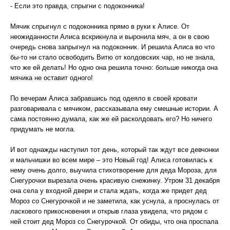
- Если это правда, спрыгни с подоконника!
Мячик спрыгнул с подоконника прямо в руки к Алисе. От
неожиданности Алиса вскрикнула и выронила мяч, а он в свою
очередь снова запрыгнул на подоконник. И решила Алиса во что
бы-то ни стало освободить Витю от колдовских чар, но не знала,
что же ей делать! Но одно она решила точно: больше никогда она
мячика не оставит одного!
По вечерам Алиса забравшись под одеяло в своей кровати
разговаривала с мячиком, рассказывала ему смешные истории. А
сама постоянно думала, как же ей расколдовать его? Но ничего
придумать не могла.
И вот однажды наступил тот день, который так ждут все девчонки
и мальчишки во всем мире – это Новый год! Алиса готовилась к
нему очень долго, выучила стихотворение для деда Мороза, для
Снегурочки вырезала очень красивую снежинку. Утром 31 декабря
она села у входной двери и стала ждать, когда же придет дед
Мороз со Снегурочкой и не заметила, как уснула, а проснулась от
ласкового прикосновения и открыв глаза увидела, что рядом с
ней стоит дед Мороз со Снегурочкой. От обиды, что она проспала