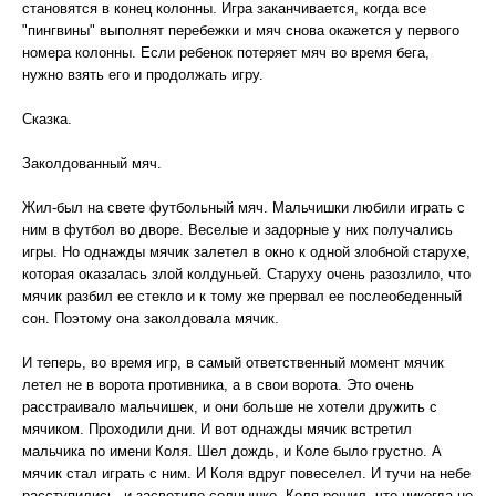
становятся в конец колонны. Игра заканчивается, когда все
"пингвины" выполнят перебежки и мяч снова окажется у первого
номера колонны. Если ребенок потеряет мяч во время бега,
нужно взять его и продолжать игру.
Сказка.
Заколдованный мяч.
Жил-был на свете футбольный мяч. Мальчишки любили играть с
ним в футбол во дворе. Веселые и задорные у них получались
игры. Но однажды мячик залетел в окно к одной злобной старухе,
которая оказалась злой колдуньей. Старуху очень разозлило, что
мячик разбил ее стекло и к тому же прервал ее послеобеденный
сон. Поэтому она заколдовала мячик.
И теперь, во время игр, в самый ответственный момент мячик
летел не в ворота противника, а в свои ворота. Это очень
расстраивало мальчишек, и они больше не хотели дружить с
мячиком. Проходили дни. И вот однажды мячик встретил
мальчика по имени Коля. Шел дождь, и Коле было грустно. А
мячик стал играть с ним. И Коля вдруг повеселел. И тучи на небе
расступились, и засветило солнышко. Коля решил, что никогда не