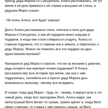
приход деда Мороза со Снегурочкой, Алиса расплакалась, но тут
мячик в её руке прижался к её глазам и высушил её слезы, а
дедушка Мороз сказал:
- Не плачь Алиса, всё будет хорошо!
Долго Алиса рассказывала стихи, плясала и пела для деда
Мороза и Снегурочки, а они ей подарили много игрушек и
подарков, и когда они стали собираться уходить, Алиса со
страхом подумала, что о главном она и забыла, и обратилась к
деду Морозу. Можно ли поменять все эти подарки на одно
единственное желание?
Нахмурился дед Мороз и спросил, что же за желание у девочки,
ради которого она жертвует всеми подарками? И Алиса
рассказала ему всю историю про мячик, как она с ним
подружилась, полюбила его и просит деда Мороза дать
возможность мальчику –мячику все исправить.
И сказал тогда дед Мороз – будь по - твоему, и вернул всех в тот
самый день, когда был заколдован Витя. Алиса видит, как
непослушный Витя бегает по лужам, громко кричит и, когда Витя
облил старушку, от страха у неё сжалось сердце, но Витя