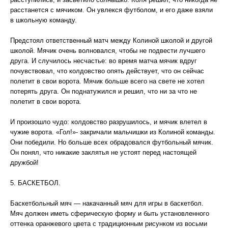
расстанется с мячиком. Он увлекся футболом, и его даже взяли
в школьную команду.
Предстоял ответственный матч между Колиной школой и другой
школой. Мячик очень волновался, чтобы не подвести лучшего
друга. И случилось несчастье: во время матча мячик вдруг
почувствовал, что колдовство опять действует, что он сейчас
полетит в свои ворота. Мячик больше всего на свете не хотел
потерять друга. Он поднатужился и решил, что ни за что не
полетит в свои ворота.
И произошло чудо: колдовство разрушилось, и мячик влетел в
чужие ворота. «Гол!»- закричали мальчишки из Колиной команды.
Они победили. Но больше всех обрадовался футбольный мячик.
Он понял, что никакие заклятья не устоят перед настоящей
дружбой!
5. БАСКЕТБОЛ.
Баскетбольный мяч — накачанный мяч для игры в баскетбол.
Мяч должен иметь сферическую форму и быть установленного
оттенка оранжевого цвета с традиционным рисунком из восьми