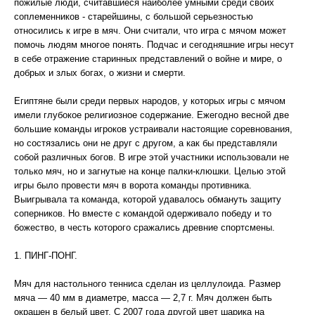
пожилые люди, считавшиеся наиболее умными среди своих
соплеменников - старейшины, с большой серьезностью
относились к игре в мяч. Они считали, что игра с мячом может
помочь людям многое понять. Подчас и сегодняшние игры несут
в себе отражение старинных представлений о войне и мире, о
добрых и злых богах, о жизни и смерти.
Египтяне были среди первых народов, у которых игры с мячом
имели глубокое религиозное содержание. Ежегодно весной две
большие команды игроков устраивали настоящие соревнования,
но состязались они не друг с другом, а как бы представляли
собой различных богов. В игре этой участники использовали не
только мяч, но и загнутые на конце палки-клюшки. Целью этой
игры было провести мяч в ворота команды противника.
Выигрывала та команда, которой удавалось обмануть защиту
соперников. Но вместе с командой одерживало победу и то
божество, в честь которого сражались древние спортсмены.
1. ПИНГ-ПОНГ.
Мяч для настольного тенниса сделан из целлулоида. Размер
мяча — 40 мм в диаметре, масса — 2,7 г. Мяч должен быть
окрашен в белый цвет. С 2007 года другой цвет шарика на