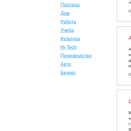
т
Порталы
К
Дом
Работа
Учеба
Культура
Hi-Tech
А
п
Производство
д
Авто
и
Бизнес
К
В
о
с
Ю