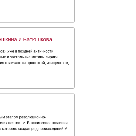
Пушкина и Батюшкова
ков). Уже в поздней античности
ные и застольные мотивы лирики
ния отличаются простотой, изяществом,
рвым этапом революционно-
ких поэтов - >. В таком сопоставлении
е которого создан ряд произведений М.