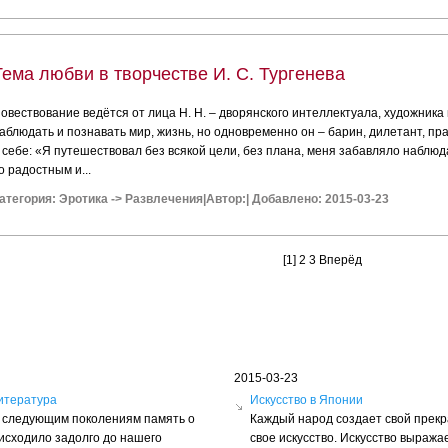
Тема любви в творчестве И. С. Тургенева
овествование ведётся от лица Н. Н. – дворянского интеллектуала, художник
аблюдать и познавать мир, жизнь, но одновременно он – барин, дилетант, пр
 себе: «Я путешествовал без всякой цели, без плана, меня забавляло наблюда
о радостным и...
атегория:
Эротика
->
Развлечения
|
Автор:
|
Добавлено: 2015-03-23
[1]
2
3
Вперёд
2015-03-23
итература
Искусство в Японии
ть следующим поколениям память о
Каждый народ создает свой прек
оисходило задолго до нашего
свое искусство. Искусство выражае