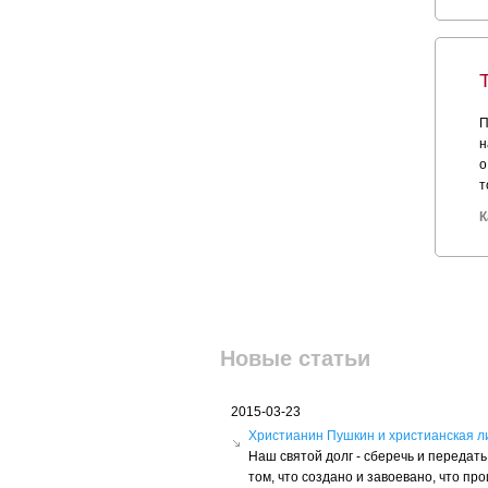
П
н
о
т
К
Новые статьи
2015-03-23
Христианин Пушкин и христианская л
Наш святой долг - сберечь и переда
том, что создано и завоевано, что пр