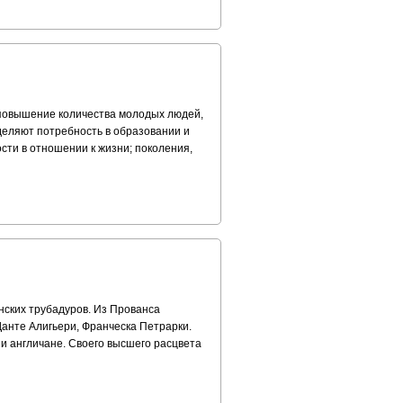
повышение количества молодых людей,
деляют потребность в образовании и
ти в отношении к жизни; поколения,
анских трубадуров. Из Прованса
Данте Алигьери, Франческа Петрарки.
 и англичане. Своего высшего расцвета