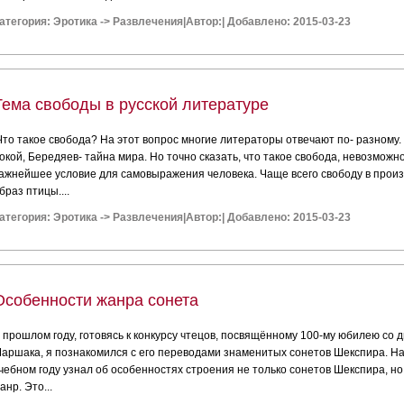
атегория:
Эротика
->
Развлечения
|
Автор:
|
Добавлено: 2015-03-23
Тема свободы в русской литературе
Что такое свобода? На этот вопрос многие литераторы отвечают по- разному. 
окой, Бередяев- тайна мира. Но точно сказать, что такое свобода, невозможн
ажнейшее условие для самовыражения человека. Чаще всего свободу в прои
браз птицы....
атегория:
Эротика
->
Развлечения
|
Автор:
|
Добавлено: 2015-03-23
Особенности жанра сонета
 прошлом году, готовясь к конкурсу чтецов, посвящённому 100-му юбилею со
аршака, я познакомился с его переводами знаменитых сонетов Шекспира. На
чебном году узнал об особенностях строения не только сонетов Шекспира, но
анр. Это...