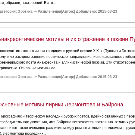
ем, образов, настроений. В это...
атегория:
Эротика
->
Развлечения
|
Автор:
|
Добавлено: 2015-03-23
Анакреонтические мотивы и их отражение в поэзии 
накреонтика как античная традиция в русской поэзии XIX в. (Пушкин и Батюш
олучило распространение поэтическое направление, использовавшее любов
ревнеримского поэта Анакреонта и эллинистической поэзии. Эти стихотворе
гривостью. Основные мотивы ее...
атегория:
Эротика
->
Развлечения
|
Автор:
|
Добавлено: 2015-03-23
Основные мотивы лирики Лермонтова и Байрона
 биографиях и творческом наследии русских поэтов, идейно связанных с пе
свободительного движения, имя Байрона встречается постоянно. великих русс
тановится также очевидно различие между романтизмом и реализмом, в русл
. Лермонтова последних...