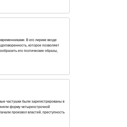
овременниками. В его лирике везде
едоговоренность, которое позволяет
вообразить его поэтические образы,
вые частушки были зарегистрированы в
 приняли форму четырехстрочной
лачали произвол властей, преступность