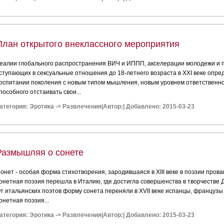
План открытого внеклассного мероприятия
еалии глобального распространения ВИЧ и ИППП, акселерации молодежи и 
ступающих в сексуальные отношения до 18-летнего возраста в XXI веке опре
оспитании поколения с новым типом мышления, новым уровнем ответственнос
пособного отстаивать свои...
атегория:
Эротика
->
Развлечения
|
Автор:
|
Добавлено: 2015-03-23
Размышляя о сонете
онет - особая форма стихотворения, зародившаяся в XIII веке в поэзии пров
онетная поэзия перешла в Италию, где достигла совершенства в творчестве 
т итальянских поэтов форму сонета переняли в XVII веке испанцы, французы
онетная поэзия...
атегория:
Эротика
->
Развлечения
|
Автор:
|
Добавлено: 2015-03-23