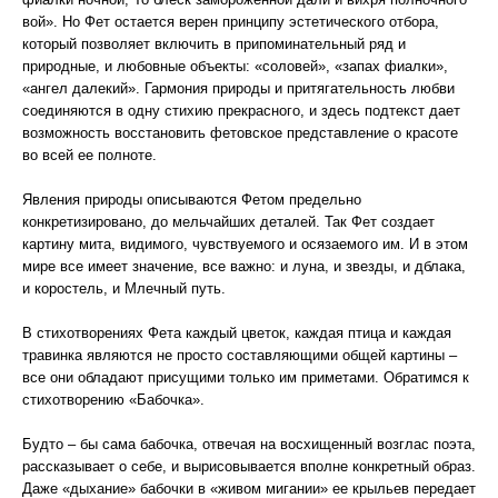
вой». Но Фет остается верен принципу эстетического отбора,
который позволяет включить в припоминательный ряд и
природные, и любовные объекты: «соловей», «запах фиалки»,
«ангел далекий». Гармония природы и притягательность любви
соединяются в одну стихию прекрасного, и здесь подтекст дает
возможность восстановить фетовское представление о красоте
во всей ее полноте.
Явления природы описываются Фетом предельно
конкретизировано, до мельчайших деталей. Так Фет создает
картину мита, видимого, чувствуемого и осязаемого им. И в этом
мире все имеет значение, все важно: и луна, и звезды, и дблака,
и коростель, и Млечный путь.
В стихотворениях Фета каждый цветок, каждая птица и каждая
травинка являются не просто составляющими общей картины –
все они обладают присущими только им приметами. Обратимся к
стихотворению «Бабочка».
Будто – бы сама бабочка, отвечая на восхищенный возглас поэта,
рассказывает о себе, и вырисовывается вполне конкретный образ.
Даже «дыхание» бабочки в «живом мигании» ее крыльев передает