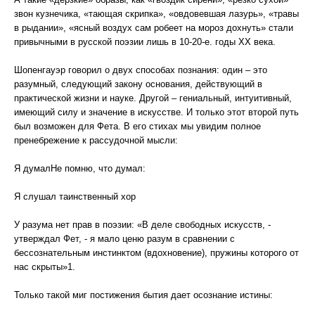
звон кузнечика, «тающая скрипка», «овдовевшая лазурь», «травы
в рыдании», «ясный воздух сам робеет на мороз дохнуть» стали
привычными в русской поэзии лишь в 10-20-е. годы ХХ века.
Шопенгауэр говорил о двух способах познания: один – это
разумный, следующий закону основания, действующий в
практической жизни и науке. Другой – гениальный, интуитивный,
имеющий силу и значение в искусстве. И только этот второй путь
был возможен для Фета. В его стихах мы увидим полное
пренебрежение к рассудочной мысли:
Я думалНе помню, что думал:
Я слушал таинственный хор
У разума нет прав в поэзии: «В деле свободных искусств, -
утверждал Фет, - я мало ценю разум в сравнении с
бессознательным инстинктом (вдохновение), пружины которого от
нас скрыты»1.
Только такой миг постижения бытия дает осознание истины: