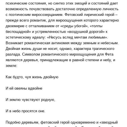
психические состояния, но синтез этих эмоций и состояний дает
возможность почувствовать достаточно определенную личность
с поэтическим миросозерцанием. Фетовский лирический герой –
прежде всего романтик, для мироощущения которого характерно
двоемирие с отталкиванием от «среды убогой», «толпы
беспощадной» и устремленностью «воздушной дорогой» к
эстетическому идеалу: «Несусь вслед мечтам любимым».
Возникает романтическая антиномия между земным и небесным.
Двойная жизнь души не носит, однако, характера трагического
разлада. Символом романтического мироощущения для Фета
являются деревья, принадлежащие в равной степени и небу, и
земле:
Как будто, чуя жизнь двойную
И ей овеяны вдвойне
И землю чувствуют родную,
И в небо просятся оне.
Подобно деревьям, фетовский герой одновременно и «звездный