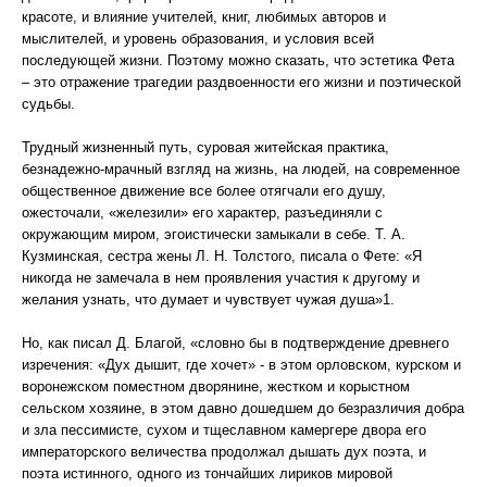
красоте, и влияние учителей, книг, любимых авторов и
мыслителей, и уровень образования, и условия всей
последующей жизни. Поэтому можно сказать, что эстетика Фета
– это отражение трагедии раздвоенности его жизни и поэтической
судьбы.
Трудный жизненный путь, суровая житейская практика,
безнадежно-мрачный взгляд на жизнь, на людей, на современное
общественное движение все более отягчали его душу,
ожесточали, «железили» его характер, разъединяли с
окружающим миром, эгоистически замыкали в себе. Т. А.
Кузминская, сестра жены Л. Н. Толстого, писала о Фете: «Я
никогда не замечала в нем проявления участия к другому и
желания узнать, что думает и чувствует чужая душа»1.
Но, как писал Д. Благой, «словно бы в подтверждение древнего
изречения: «Дух дышит, где хочет» - в этом орловском, курском и
воронежском поместном дворянине, жестком и корыстном
сельском хозяине, в этом давно дошедшем до безразличия добра
и зла пессимисте, сухом и тщеславном камергере двора его
императорского величества продолжал дышать дух поэта, и
поэта истинного, одного из тончайших лириков мировой