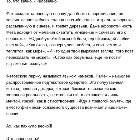
То, что вечно, - человечно.
Фет создает словесную оправу для беглого переживания, он
запечатлевает и блеск солнца на сгибе волны, и трель жаворонка,
рассыпанную в синеве, и трепет деревьев. Даже афористичность
Фета исходит от желания схватить мгновение и сочетать его с
вечностью: «Одной улыбкой нежной боле, одной звездой любви
светлей», «Как океан, развернулись небеса, и спит земля и
теплится, как море», «И что один твой выражает взгляд, того поэт
пересказать не может», «Стою как безумный, еще не постиг
выраженья: разлука».
Фетовскую лирику называют языком намеков. Намек – наиболее
распространенное подтекстовое средство. Это полуутаенная
истина, неясная догадка, которая брезжит в сознании как
желанная реальность, не ставшая ею, а оставшаяся лишь
мечтой, грезой, как в стихотворении «Жду я тревогой объят», где
вместо физически осязаемого существа возникает лишь намек,
веяние:
Ах, как пахнуло весной!
Это наверное ты!