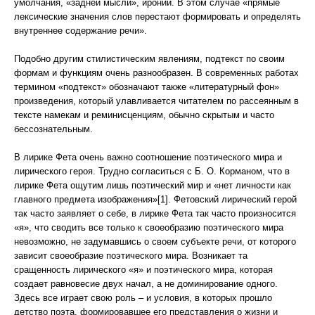
умолчания, «задней мысли», иронии. В этом случае «прямые
лексические значения слов перестают формировать и определять
внутреннее содержание речи».
Подобно другим стилистическим явлениям, подтекст по своим
формам и функциям очень разнообразен. В современных работах
термином «подтекст» обозначают также «литературный фон»
произведения, который улавливается читателем по рассеянным в
тексте намекам и реминисценциям, обычно скрытым и часто
бессознательным.
В лирике Фета очень важно соотношение поэтического мира и
лирического героя. Трудно согласиться с Б. О. Корманом, что в
лирике Фета ощутим лишь поэтический мир и «нет личности как
главного предмета изображения»[1]. Фетовский лирический герой
так часто заявляет о себе, в лирике Фета так часто произносится
«я», что сводить все только к своеобразию поэтического мира
невозможно, не задумавшись о своем субъекте речи, от которого
зависит своеобразие поэтического мира. Возникает та
сращенность лирического «я» и поэтического мира, которая
создает равновесие двух начал, а не доминирование одного.
Здесь все играет свою роль – и условия, в которых прошло
детство поэта, формировавшее его представления о жизни и