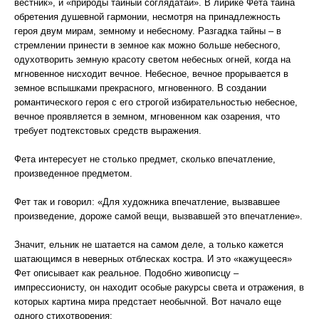
вестник», и «природы тайный соглядатай». В лирике Фета тайна
обретения душевной гармонии, несмотря на принадлежность
героя двум мирам, земному и небесному. Разгадка тайны – в
стремлении принести в земное как можно больше небесного,
одухотворить земную красоту светом небесных огней, когда на
мгновенное нисходит вечное. Небесное, вечное прорывается в
земное вспышками прекрасного, мгновенного. В создании
романтического героя с его строгой избирательностью небесное,
вечное проявляется в земном, мгновенном как озарения, что
требует подтекстовых средств выражения.
Фета интересует не столько предмет, сколько впечатление,
произведенное предметом.
Фет так и говорил: «Для художника впечатление, вызвавшее
произведение, дороже самой вещи, вызвавшей это впечатление».
Значит, ельник не шатается на самом деле, а только кажется
шатающимся в неверных отблесках костра. И это «кажущееся»
Фет описывает как реальное. Подобно живописцу –
импрессионисту, он находит особые ракурсы света и отражения, в
которых картина мира предстает необычной. Вот начало еще
одного стихотворения: