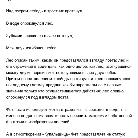
Над озером лебедь в тростник протянул,
В воде опрокинулся лес,
Зубцами вершин он в заре потонул,
Меж двух изгибаясь небес.
Лес описан таким, каким он представлялся взгляду поэта: лес и
его отражение в воде даны как одно целое, как лес, изогнувшийся
между двумя вершинами, потонувшими в заре двух небес.
Притом сопоставлением «лебедь протянул» и «лес опрокинулся»
последнему глаголу придано как бы параллельное с первым
значение только что осуществившегося действия: лес словно
опрокинулся под взглядом поэта.
Фет часто использует мотив отражения – в зеркале, в воде, т. к.
именно он дает ему возможность проявить максимум собственной
фантазии в изображении явлений.
А в стихотворении «Купальщица» Фет представляет не статую