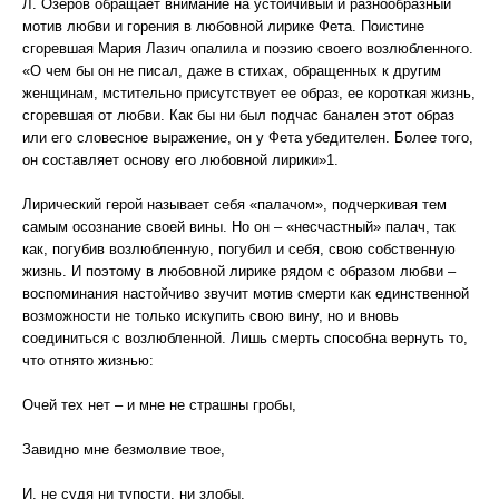
Л. Озеров обращает внимание на устойчивый и разнообразный
мотив любви и горения в любовной лирике Фета. Поистине
сгоревшая Мария Лазич опалила и поэзию своего возлюбленного.
«О чем бы он не писал, даже в стихах, обращенных к другим
женщинам, мстительно присутствует ее образ, ее короткая жизнь,
сгоревшая от любви. Как бы ни был подчас банален этот образ
или его словесное выражение, он у Фета убедителен. Более того,
он составляет основу его любовной лирики»1.
Лирический герой называет себя «палачом», подчеркивая тем
самым осознание своей вины. Но он – «несчастный» палач, так
как, погубив возлюбленную, погубил и себя, свою собственную
жизнь. И поэтому в любовной лирике рядом с образом любви –
воспоминания настойчиво звучит мотив смерти как единственной
возможности не только искупить свою вину, но и вновь
соединиться с возлюбленной. Лишь смерть способна вернуть то,
что отнято жизнью:
Очей тех нет – и мне не страшны гробы,
Завидно мне безмолвие твое,
И, не судя ни тупости, ни злобы,