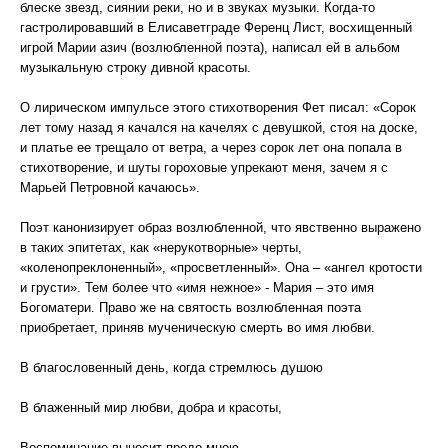
блеске звезд, сиянии реки, но и в звуках музыки. Когда-то
гастролировавший в Елисаветграде Ференц Лист, восхищенный
игрой Марии азич (возлюбленной поэта), написал ей в альбом
музыкальную строку дивной красоты.
О лирическом импульсе этого стихотворения Фет писал: «Сорок
лет тому назад я качался на качелях с девушкой, стоя на доске,
и платье ее трещало от ветра, а через сорок лет она попала в
стихотворение, и шуты гороховые упрекают меня, зачем я с
Марьей Петровной качаюсь».
Поэт канонизирует образ возлюбленной, что явственно выражено
в таких эпитетах, как «нерукотворные» черты,
«коленопреклоненный», «просветленный». Она – «ангел кротости
и грусти». Тем более что «имя нежное» - Мария – это имя
Богоматери. Право же на святость возлюбленная поэта
приобретает, приняв мученическую смерть во имя любви.
В благословенный день, когда стремлюсь душою
В блаженный мир любви, добра и красоты,
Воспоминание выносит предо мною