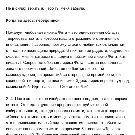
Не в силах верить я, чтоб ты меня забыла,
Когда ты здесь, передо мной.
Пожалуй, любовная лирика Фета – это единственная область
творчества поэта, в которой нашли отражение его жизненные
впечатления. Наверное, поэтому стихи о любви так отличаются
от тех, что посвящены природе. В них нет той радости, ощущения
счастья жизни, которые мы видим в пейзажной лирике Фета. Как
писал Л. Озеров, «любовная лирика Фета – самая воспаленная
зона его переживаний. Здесь он не боится ничего: ни
самоосуждения, ни проклятий со стороны, ни прямой речи, ни
косвенной, ни форте, ни пианиссимо. Здесь лирик вершит суд над
самим собой. Идет на казнь. Сжигает себя»1.
2. 4. Подтекст – это не изображение всего подряд, а лишь «ярких
пятен». Отсюда ощущение прерывности, субъективной
избирательности, отсюда провалы памяти, как в стихотворении
«Сосна так темна, хоть и месяц». Логика памяти так прихотлива,
что в припоминательный ряд включаются природные объекты,
совершенно несовместимые по времени бытования: «То запах
фиалки ночной, То блеск замороженной дали и вихря полночного