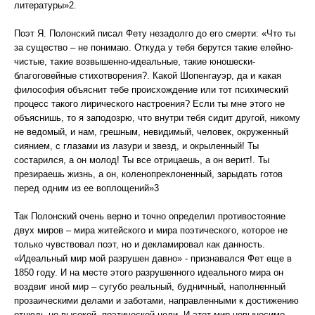
литературы»2.
Поэт Я. Полонский писал Фету незадолго до его смерти: «Что ты
за существо – не понимаю. Откуда у тебя берутся такие елейно-
чистые, такие возвышенно-идеальные, такие юношески-
благоговейные стихотворения?. Какой Шопенгауэр, да и какая
философия объяснит тебе происхождение или тот психический
процесс такого лирического настроения? Если ты мне этого не
объяснишь, то я заподозрю, что внутри тебя сидит другой, никому
не ведомый, и нам, грешным, невидимый, человек, окруженный
сиянием, с глазами из лазури и звезд, и окрыленный! Ты
состарился, а он молод! Ты все отрицаешь, а он верит!. Ты
презираешь жизнь, а он, коленопреклоненный, зарыдать готов
перед одним из ее воплощений»3
Так Полонский очень верно и точно определил противостояние
двух миров – мира житейского и мира поэтического, которое не
только чувствовал поэт, но и декламировал как данность.
«Идеальный мир мой разрушен давно» - признавался Фет еще в
1850 году. И на месте этого разрушенного идеального мира он
воздвиг иной мир – сугубо реальный, будничный, наполненный
прозаическими делами и заботами, направленными к достижению
отнюдь не высокой, поэтической цели. И этот мир невыносимо