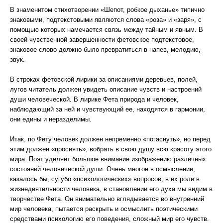
В знаменитом стихотворении «Шепот, робкое дыханье» типично
знаковыми, подтекстовыми являются слова «роза» и «заря», с
помощью которых намечается связь между тайным и явным. В
своей чувственной завершенности фетовское подтекстовое,
знаковое слово должно было превратиться в напев, мелодию,
звук.
В строках фетовской лирики за описаниями деревьев, полей,
лугов читатель должен увидеть описание чувств и настроений
души человеческой. В лирике Фета природа и человек,
наблюдающий за ней и чувствующий ее, находятся в гармонии,
они едины и неразделимы.
Итак, по Фету человек должен непременно «погаснуть», но перед
этим должен «просиять», вобрать в свою душу всю красоту этого
мира. Поэт уделяет большое внимание изображению различных
состояний человеческой души. Очень многое в осмыслении,
казалось бы, сугубо «психологических» вопросов, в их роли в
жизнедеятельности человека, в становлении его духа мы видим в
творчестве Фета. Он внимательно вглядывается во внутренний
мир человека, пытается раскрыть и осмыслить поэтическими
средствами психологию его поведения, сложный мир его чувств.