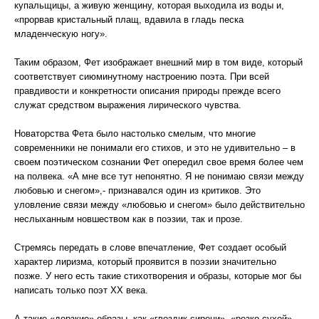
купальщицы, а живую женщину, которая выходила из воды и,
«прорвав кристальный плащ, вдавила в гладь песка
младенческую ногу».
Таким образом, Фет изображает внешний мир в том виде, который
соответствует сиюминутному настроению поэта. При всей
правдивости и конкретности описания природы прежде всего
служат средством выражения лирического чувства.
Новаторства Фета было настолько смелым, что многие
современники не понимали его стихов, и это не удивительно – в
своем поэтическом сознании Фет опередил свое время более чем
на полвека. «А мне все тут непонятно. Я не понимаю связи между
любовью и снегом»,- признавался один из критиков. Это
уловление связи между «любовью и снегом» было действительно
неслыханным новшеством как в поэзии, так и прозе.
Стремясь передать в слове впечатление, Фет создает особый
характер лиризма, который проявится в поэзии значительно
позже. У него есть такие стихотворения и образы, которые мог бы
написать только поэт ХХ века.
А такие «дерзкие» образы, как «гвоздик сирени», «резко сухой»