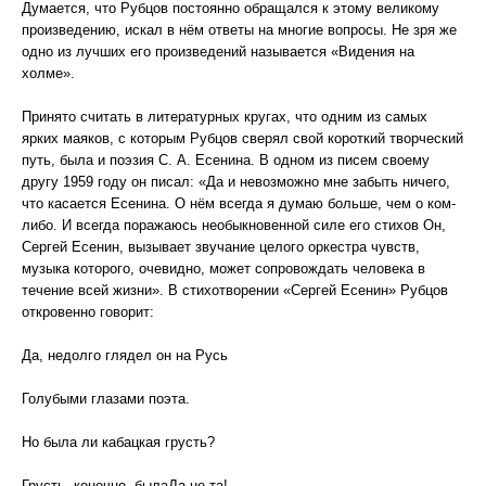
Думается, что Рубцов постоянно обращался к этому великому
произведению, искал в нём ответы на многие вопросы. Не зря же
одно из лучших его произведений называется «Видения на
холме».
Принято считать в литературных кругах, что одним из самых
ярких маяков, с которым Рубцов сверял свой короткий творческий
путь, была и поэзия С. А. Есенина. В одном из писем своему
другу 1959 году он писал: «Да и невозможно мне забыть ничего,
что касается Есенина. О нём всегда я думаю больше, чем о ком-
либо. И всегда поражаюсь необыкновенной силе его стихов Он,
Сергей Есенин, вызывает звучание целого оркестра чувств,
музыка которого, очевидно, может сопровождать человека в
течение всей жизни». В стихотворении «Сергей Есенин» Рубцов
откровенно говорит:
Да, недолго глядел он на Русь
Голубыми глазами поэта.
Но была ли кабацкая грусть?
Грусть, конечно, былаДа не та!