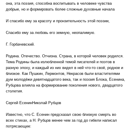
она, эта поэзия, способна воспитывать в человеке чувства
добрые, но и формировать более сложные духовные начала
И спасибо ему за красоту и пронзительность этой поэзии,
Спасибо ему за любовь его земную, неопалимую.
Г. Горбачевский.
Родина. Отечество. Отчизна. Страна, в которой человек родился.
Тема Родины была излюбленной темой писателей и поэтов в
разную эпоху, и каждый из них видел в ней что-то своё, родное и
близкое. Как Пушкин, Лермонтов, Некрасов были властителями
дум молодёжи девятнадцатого века, так и поэзия Блока, Есенина,
Рубцова влияла на формирование поколения нового, двадцатого
столетия.
Сергей ЕсенинНиколай Рубцов
Известно, что С. Есенин предсказал свою близкую смерть во
всех стихах, а Н. Рубцов менее чем за год до гибели написал
потрясающее: