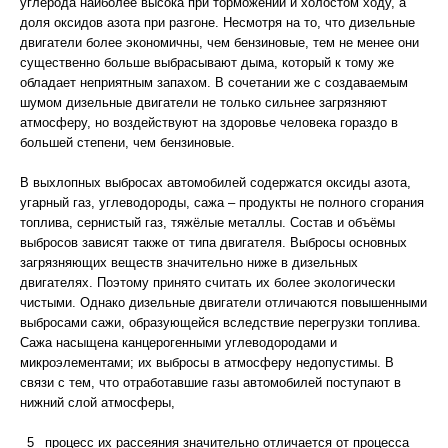
углерода наиболее высока при торможении и холостом ходу, а
доля оксидов азота при разгоне. Несмотря на то, что дизельные
двигатели более экономичны, чем бензиновые, тем не менее они
существенно больше выбрасывают дыма, который к тому же
обладает неприятным запахом. В сочетании же с создаваемым
шумом дизельные двигатели не только сильнее загрязняют
атмосферу, но воздействуют на здоровье человека гораздо в
большей степени, чем бензиновые.
В выхлопных выбросах автомобилей содержатся оксиды азота,
угарный газ, углеводороды, сажа – продукты не полного сгорания
топлива, сернистый газ, тяжёлые металлы. Состав и объёмы
выбросов зависят также от типа двигателя. Выбросы основных
загрязняющих веществ значительно ниже в дизельных
двигателях. Поэтому принято считать их более экологически
чистыми. Однако дизельные двигатели отличаются повышенными
выбросами сажи, образующейся вследствие перегрузки топлива.
Сажа насыщена канцерогенными углеводородами и
микроэлементами; их выбросы в атмосферу недопустимы. В
связи с тем, что отработавшие газы автомобилей поступают в
нижний слой атмосферы,
_5_ процесс их рассеяния значительно отличается от процесса