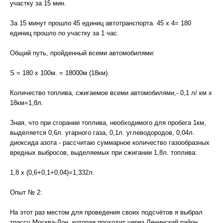
участку за 15 мин.
За 15 минут прошло 45 единиц автотранспорта. 45 x 4= 180
единиц прошло по участку за 1 час.
Общий путь, пройденный всеми автомобилями:
S = 180 x 100м. = 18000м (18км).
Количество топлива, сжигаемое всеми автомобилями,- 0,1 л/ км x
18км=1,8л.
Зная, что при сгорании топлива, необходимого для пробега 1км,
выделяется 0,6л. угарного газа, 0,1л. углеводородов, 0,04л.
диоксида азота - рассчитаю суммарное количество газообразных
вредных выбросов, выделяемых при сжигании 1,8л. топлива:
1,8 x (0,6+0,1+0,04)=1,332л.
Опыт № 2:
На этот раз местом для проведения своих подсчётов я выбрал
трассу Москва-Дон, которая проходит через Ленинский район