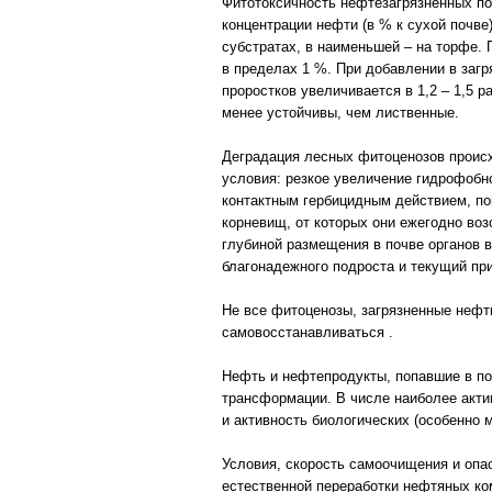
Фитотоксичность нефтезагрязненных поч
концентрации нефти (в % к сухой почв
субстратах, в наименьшей – на торфе.
в пределах 1 %. При добавлении в загр
проростков увеличивается в 1,2 – 1,5 
менее устойчивы, чем лиственные.
Деградация лесных фитоценозов происхо
условия: резкое увеличение гидрофобн
контактным гербицидным действием, по
корневищ, от которых они ежегодно во
глубиной размещения в почве органов 
благонадежного подроста и текущий при
Не все фитоценозы, загрязненные нефт
самовосстанавливаться .
Нефть и нефтепродукты, попавшие в по
трансформации. В числе наиболее акти
и активность биологических (особенно 
Условия, скорость самоочищения и опа
естественной переработки нефтяных ком