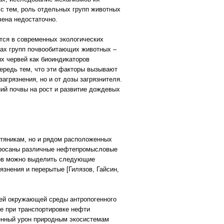
с тем, роль отдельных групп животных
чена недостаточно.
тся в современных экологических
зах групп почвообитающих животных –
х червей как биоиндикаторов
ередь тем, что эти факторы вызывают
агрязнения, но и от дозы загрязнителя.
ий почвы на рост и развитие дождевых
тяникам, но и рядом расположенных
збросаны различные нефтепромысловые
кров можно выделить следующие
знения и перерытые [Гилязов, Гайсин,
ей окружающей среды антропогенного
е при транспортировке нефти
енный урон природным экосистемам