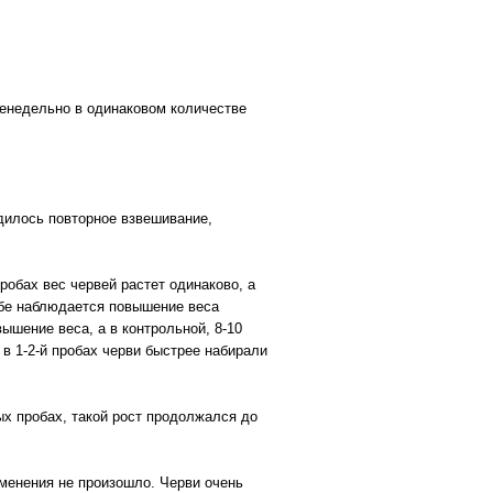
женедельно в одинаковом количестве
дилось повторное взвешивание,
робах вес червей растет одинаково, а
обе наблюдается повышение веса
шение веса, а в контрольной, 8-10
 в 1-2-й пробах черви быстрее набирали
х пробах, такой рост продолжался до
зменения не произошло. Черви очень