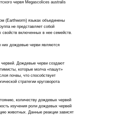
ского червя Megascolices australis
ом (Еarthworm) языках объединены
руппа не представляет собой
х свойств включенных в нее семейств.
и них дождевые черви являются
х червей. Дождевые черви создают
птимисты, которые молча «пашут»
слоя почвы, что способствует
ической стратегии круговорота
стоянию, количеству дождевых червей
ьность изучения роли дождевых червей
кцию животных. Данные реакции зависят