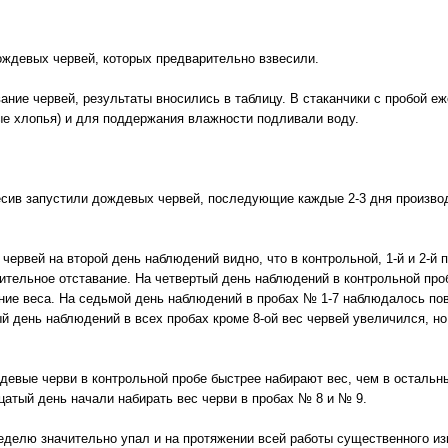
ждевых червей, которых предварительно взвесили.
ание червей, результаты вносились в таблицу. В стаканчики с пробой е
ые хлопья) и для поддержания влажности подливали воду.
сив запустили дождевых червей, последующие каждые 2-3 дня произво
ервей на второй день наблюдений видно, что в контрольной, 1-й и 2-й п
чительное отставание. На четвертый день наблюдений в контрольной пр
ние веса. На седьмой день наблюдений в пробах № 1-7 наблюдалось повы
й день наблюдений в всех пробах кроме 8-ой вес червей увеличился, но
евые черви в контрольной пробе быстрее набирают вес, чем в остальны
цатый день начали набирать вес черви в пробах № 8 и № 9.
неделю значительно упал и на протяжении всей работы существенного и