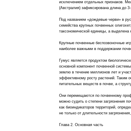
исключением отдельных признаков. Мелк
(Австралия) зафиксирована длина до 3-
Под названием «дождевые черви» в рус
семейства крупных почвенных олигохет
таксономической единицы, а выделена 
Крупные почвенные беспозвоночные игр
наиболее важными в поддержании почв
Гумус является продуктом биологическ
основной компонент почвенной системы
землю в течение миллионов лет и участ
эффективному росту растений. Таким о
питательных веществ в почве, а струк
Они перемещаются по почвенному профи
можно судить о степени загрязнения п
как биоиндикаторов территорий, опред
не только от длительности загрязнения,
Глава 2. Основная часть