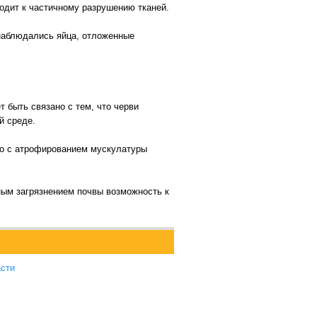
водит к частичному разрушению тканей.
наблюдались яйца, отложенные
т быть связано с тем, что черви
й среде.
ано с атрофированием мускулатуры
ным загрязнением почвы возможность к
асти