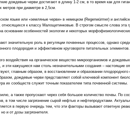
ие дождевые черви достигают в длину 1-2 см, в то время как для гигант
х метров при диаметре в 2,5см.
ском языке или «земляные черви» в немецком (Regenwürmer) и английск
, относящихся к классу Малощетинковые. В строгом смысле слова эта г
на основании особенностей экологии и некоторых морфофизиологически
ают значительную роль в регуляции почвенных процессов, однако сред
енного плодородия и эффективном круговороте питательных элементов.
ого воздействия на органическое вещество микроорганизмов и дождевы
, и эти кажущиеся нам столь незначительными создания – настоящие о
вуют, главным образом, в восстановлении и образовании плодородного 
бразом, дождевые черви представляют собой ключевой компонент биолог
тура их сообществ служит точным показателем типа почвенной системы.
лю, а также пропускают через себя большое количество почвы. По со
очв, в том числе загрязнение сырой нефтью и нефтепродуктами. Актуал
еляется в первую очередь тем, что эти факторы вызывают ответную реа
 но и от дозы загрязнителя.