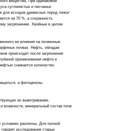
ского вещества. При одинаковой
муса суглинистых и песчаных
те для всходов древесных пород лежат
ается на 70 %, а сохранность
ному загрязнению. Хвойные в целом
свенного ее влияния на почвенные
торфяных почвах. Нефть, обладая
иков происходит после загрязнения
глубиной проникновения нефти и
 нефтью снижается количество
чищаться, а фитоценозы
ствующих их выветриванию,
 и влажности, минеральный состав почв
х условиях различны. Для полной
м говорят исследования старых