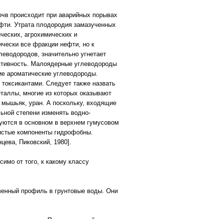
очв происходит при аварийных порывах
ефти. Утрата плодородия замазученных
ческих, агрохимических и
чески все фракции нефти, но к
еводородов, значительно угнетает
активность. Малоядерные углеводороды
кие ароматические углеводороды.
токсикантами. Следует также назвать
таллы, многие из которых оказывают
, мышьяк, уран. А поскольку, входящие
льной степени изменять водно-
руются в основном в верхнем гумусовом
листые компоненты гидрофобны.
цева, Пиковский, 1980].
имо от того, к какому классу
венный профиль в грунтовые воды. Они