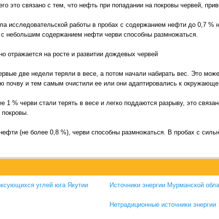
сего это связано с тем, что нефть при попадании на покровы червей, при
ла исследовательской работы в пробах с содержанием нефти до 0,7 % 
ве с небольшим содержанием нефти черви способны размножаться.
но отражается на росте и развитии дождевых червей
ервые две недели теряли в весе, а потом начали набирать вес. Это може
ую почву и тем самым очистили ее или они адаптировались к окружающе
ее 1 % черви стали терять в весе и легко поддаются разрыву, это связ
 покровы.
нефти (не более 0,8 %), черви способны размножаться. В пробах с силь
оксующихся углей юга Якутии
Источники энергии Мурманской обл
Нетрадиционные источники энергии