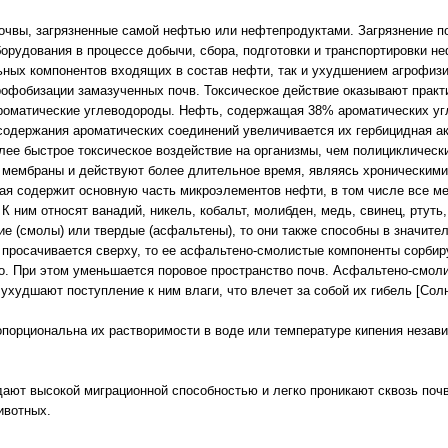
очвы, загрязненные самой нефтью или нефтепродуктами. Загрязнение п
борудования в процессе добычи, сбора, подготовки и транспортировки н
льных компонентов входящих в состав нефти, так и ухудшением агрофизи
рофобизации замазученных почв. Токсическое действие оказывают практи
роматические углеводороды. Нефть, содержащая 38% ароматических угл
содержания ароматических соединений увеличивается их гербицидная 
олее быстрое токсическое воздействие на организмы, чем полицикличес
мембраны и действуют более длительное время, являясь хроническими 
я содержит основную часть микроэлементов нефти, в том числе все ме
К ним относят ванадий, никель, кобальт, молибден, медь, свинец, ртуть
ие (смолы) или твердые (асфальтены), то они также способны в значите
 просачивается сверху, то ее асфальтено-смолистые компоненты сорби
его. При этом уменьшается поровое пространство почв. Асфальтено-смо
ухудшают поступление к ним влаги, что влечет за собой их гибель [Солн
порциональна их растворимости в воде или температуре кипения независ
дают высокой миграционной способностью и легко проникают сквозь поч
ивотных.