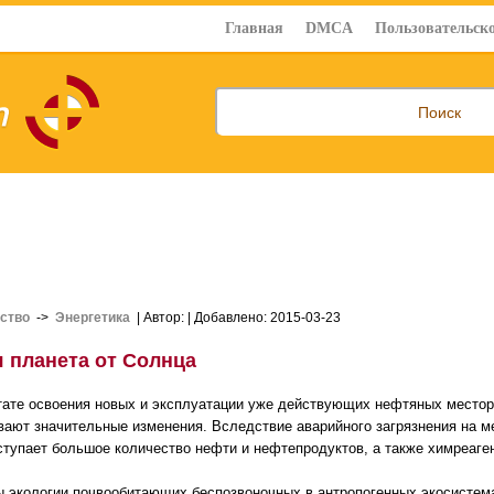
Главная
DMCA
Пользовательско
ство
->
Энергетика
| Автор:
| Добавлено: 2015-03-23
я планета от Солнца
тате освоения новых и эксплуатации уже действующих нефтяных место
вают значительные изменения. Вследствие аварийного загрязнения на
ступает большое количество нефти и нефтепродуктов, а также химреаге
 экологии почвообитающих беспозвоночных в антропогенных экосистем