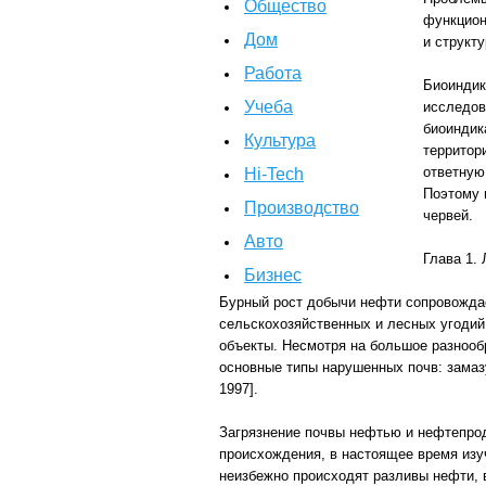
Общество
функцион
Дом
и структ
Работа
Биоиндик
Учеба
исследов
биоиндик
Культура
территор
ответную
Hi-Tech
Поэтому 
Производство
червей.
Авто
Глава 1.
Бизнес
Бурный рост добычи нефти сопровождае
сельскохозяйственных и лесных угоди
объекты. Несмотря на большое разнооб
основные типы нарушенных почв: замаз
1997].
Загрязнение почвы нефтью и нефтепро
происхождения, в настоящее время изу
неизбежно происходят разливы нефти,