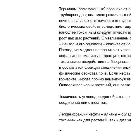
Термином “замазученные” обозначают п
трубопроводов, поломках различного о
почв связана как с токсичностью отде
биологических свойств вследствие гид
наиболее токсичным следует отнести а
рост высших растений. С увеличением 
– бензол и его гомологи – оказывают б
Последние медленнее проникают через 
асфальтено-смолистую фракцию, котора
токсическое воздействие на биоценозы. 
в состав этой фракции соединения вязк
физические свойства почв. Если нефть
горизонте, иногда прочно цементируя 
Обволакивая корни растений, они резко 
Токсичность углеводородов обратно про
соединений они относятся.
Легкие фракции нефти – алканы – обла
токсичны как для растений, так и для ж