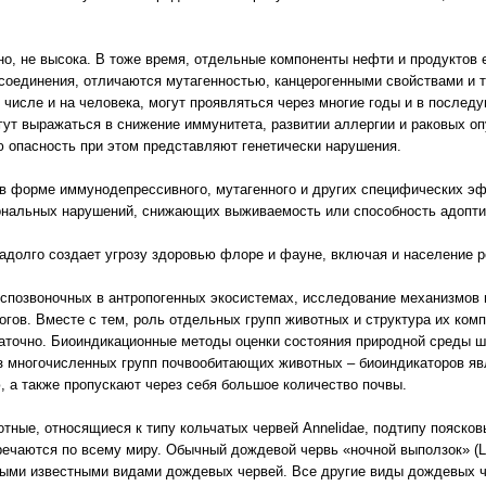
но, не высока. В тоже время, отдельные компоненты нефти и продуктов
соединения, отличаются мутагенностью, канцерогенными свойствами и т
 числе и на человека, могут проявляться через многие годы и в послед
гут выражаться в снижение иммунитета, развитии аллергии и раковых о
ю опасность при этом представляют генетически нарушения.
 форме иммунодепрессивного, мутагенного и других специфических эф
нальных нарушений, снижающих выживаемость или способность адопти
адолго создает угрозу здоровью флоре и фауне, включая и население р
спозвоночных в антропогенных экосистемах, исследование механизмов 
гов. Вместе с тем, роль отдельных групп животных и структура их ком
таточно. Биоиндикационные методы оценки состояния природной среды 
з многочисленных групп почвообитающих животных – биоиндикаторов я
а также пропускают через себя большое количество почвы.
ные, относящиеся к типу кольчатых червей Annelidae, подтипу поясковых
чаются по всему миру. Обычный дождевой червь «ночной выползок» (Lumb
самыми известными видами дождевых червей. Все другие виды дождевых ч