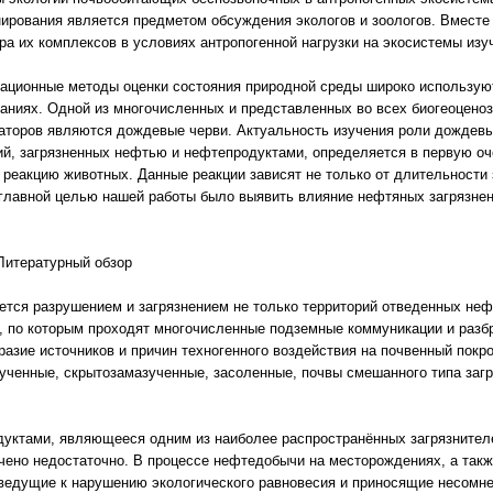
ирования является предметом обсуждения экологов и зоологов. Вместе 
ура их комплексов в условиях антропогенной нагрузки на экосистемы изу
ационные методы оценки состояния природной среды широко использую
аниях. Одной из многочисленных и представленных во всех биогеоцено
аторов являются дождевые черви. Актуальность изучения роли дождевы
ий, загрязненных нефтью и нефтепродуктами, определяется в первую оч
 реакцию животных. Данные реакции зависят не только от длительности з
главной целью нашей работы было выявить влияние нефтяных загрязнен
 Литературный обзор
тся разрушением и загрязнением не только территорий отведенных неф
й, по которым проходят многочисленные подземные коммуникации и ра
разие источников и причин техногенного воздействия на почвенный по
ученные, скрытозамазученные, засоленные, почвы смешанного типа загря
дуктами, являющееся одним из наиболее распространённых загрязнител
чено недостаточно. В процессе нефтедобычи на месторождениях, а такж
 ведущие к нарушению экологического равновесия и приносящие несомн