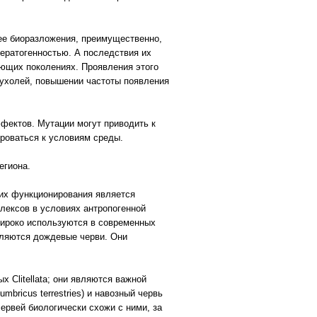
 ее биоразложения, преимущественно,
ератогенностью. А последствия их
ующих поколениях. Проявления этого
пухолей, повышении частоты появления
фектов. Мутации могут приводить к
роваться к условиям среды.
егиона.
их функционирования является
плексов в условиях антропогенной
широко используются в современных
вляются дождевые черви. Они
 Clitellata; они являются важной
ricus terrestries) и навозный червь
ервей биологически схожи с ними, за