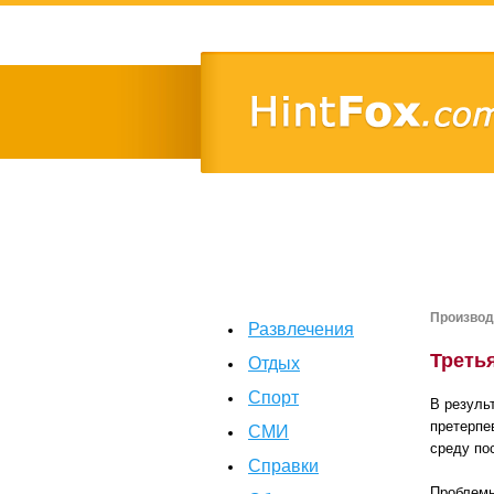
Производ
Развлечения
Треть
Отдых
Спорт
В резуль
претерпе
СМИ
среду по
Справки
Проблемы