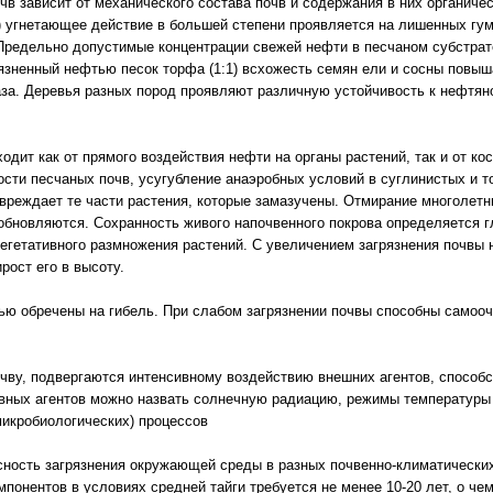
в зависит от механического состава почв и содержания в них органиче
е) угнетающее действие в большей степени проявляется на лишенных гу
 Предельно допустимые концентрации свежей нефти в песчаном субстра
язненный нефтью песок торфа (1:1) всхожесть семян ели и сосны повыш
раза. Деревья разных пород проявляют различную устойчивость к нефтя
дит как от прямого воздействия нефти на органы растений, так и от ко
ости песчаных почв, усугубление анаэробных условий в суглинистых и 
вреждает те части растения, которые замазучены. Отмирание многолетн
зобновляются. Сохранность живого напочвенного покрова определяется 
вегетативного размножения растений. С увеличением загрязнения почвы
рост его в высоту.
ью обречены на гибель. При слабом загрязнении почвы способны самоо
чву, подвергаются интенсивному воздействию внешних агентов, способ
вных агентов можно назвать солнечную радиацию, режимы температуры
микробиологических) процессов
сность загрязнения окружающей среды в разных почвенно-климатически
понентов в условиях средней тайги требуется не менее 10-20 лет, о че