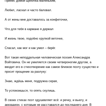
Принёс домой щеночка маленьким,
Любил, ласкал и часто баловал.
А от жены мне доставалось за конфеточки,
Что для тебя в кармане я держал
И жизнь твою, подобно хрупкой веточке,
Спасал, как мог и как умел – берёг.
Вот такая неподдельная человеческая поэзия Александра
Войтовича. Он не умиляется своим четвероногим другом, а
вводит его в стихотворение как самое близкое поэту существо и
просит прощение за разлуку:
Знаю, ждёшь меня, подружка серая,
То успокоишься, то опять скулишь.
В своих стихах поэт одушевляет всё: и речку, и вьюгу, и
аккордеон, с которым не расставался до последнего дня. В