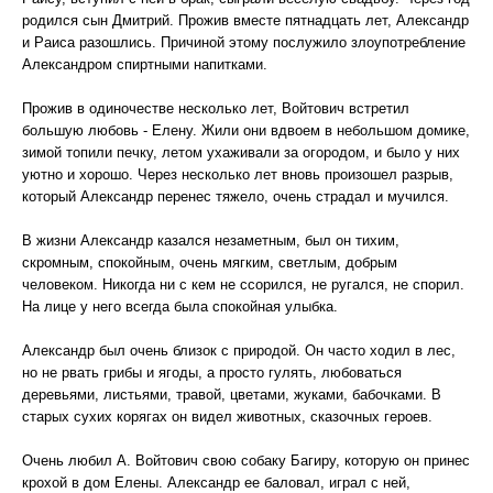
родился сын Дмитрий. Прожив вместе пятнадцать лет, Александр
и Раиса разошлись. Причиной этому послужило злоупотребление
Александром спиртными напитками.
Прожив в одиночестве несколько лет, Войтович встретил
большую любовь - Елену. Жили они вдвоем в небольшом домике,
зимой топили печку, летом ухаживали за огородом, и было у них
уютно и хорошо. Через несколько лет вновь произошел разрыв,
который Александр перенес тяжело, очень страдал и мучился.
В жизни Александр казался незаметным, был он тихим,
скромным, спокойным, очень мягким, светлым, добрым
человеком. Никогда ни с кем не ссорился, не ругался, не спорил.
На лице у него всегда была спокойная улыбка.
Александр был очень близок с природой. Он часто ходил в лес,
но не рвать грибы и ягоды, а просто гулять, любоваться
деревьями, листьями, травой, цветами, жуками, бабочками. В
старых сухих корягах он видел животных, сказочных героев.
Очень любил А. Войтович свою собаку Багиру, которую он принес
крохой в дом Елены. Александр ее баловал, играл с ней,