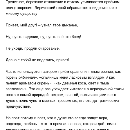
Трепетное, бережное отношение к стихам усиливается приёмом
олицетворения. Лирический герой обращается к видению как к
живому существу:
Привет, мой друг! – узнал твоё дыханье,
Ну, пусть видение, ну, пусть всё это бред!
Не уходи, продли очарованье,
Давно с тобой не виделись, привет!
Часто используется автором приём сравнения: «настроение, как
горечь рябинная», «опьянишь меня ласковым взглядом, ∕∕ как
пьянит ароматом сирень», «как девичья коса, свет и тьма
заплелись». Это ещё раз убеждает читателя в неразрывной связи
поэта с самой природой, ветром, вьюгой, вызывающими в его
душе отклик чувств мирных, тревожных, вплоть до трагических
предчувствий.
Но поэт потому и поэт, что в душе его всегда живут вера,
надежда, любовь – это та прочная основа, которая даёт силы
лирическому герою, поддерживает его в минуты отчаянья.