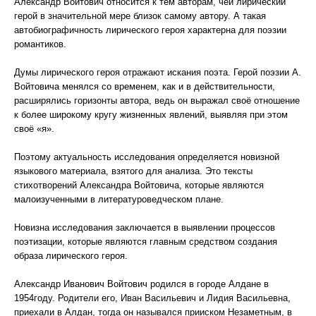
Александр Войтович относится к тем авторам, чей лирический
герой в значительной мере близок самому автору. А такая
автобиографичность лирического героя характерна для поэзии
романтиков.
Думы лирического героя отражают искания поэта. Герой поэзии А.
Войтовича менялся со временем, как и в действительности,
расширялись горизонты автора, ведь он выражал своё отношение
к более широкому кругу жизненных явлений, выявляя при этом
своё «я».
Поэтому актуальность исследования определяется новизной
языкового материала, взятого для анализа. Это тексты
стихотворений Александра Войтовича, которые являются
малоизученными в литературоведческом плане.
Новизна исследования заключается в выявлении процессов
поэтизации, которые являются главным средством создания
образа лирического героя.
Александр Иванович Войтович родился в городе Алдане в
1954году. Родители его, Иван Васильевич и Лидия Васильевна,
приехали в Алдан, тогда он назывался прииском Незаметным, в