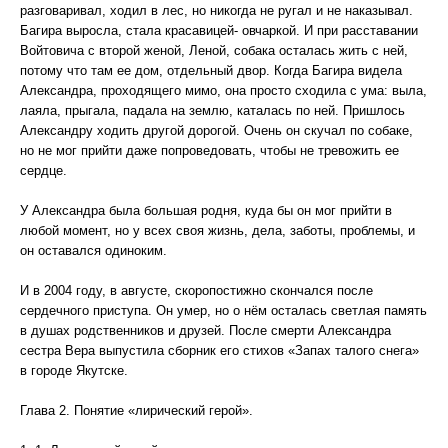
разговаривал, ходил в лес, но никогда не ругал и не наказывал.
Багира выросла, стала красавицей- овчаркой. И при расставании
Войтовича с второй женой, Леной, собака осталась жить с ней,
потому что там ее дом, отдельный двор. Когда Багира видела
Александра, проходящего мимо, она просто сходила с ума: выла,
лаяла, прыгала, падала на землю, каталась по ней. Пришлось
Александру ходить другой дорогой. Очень он скучал по собаке,
но не мог прийти даже попроведовать, чтобы не тревожить ее
сердце.
У Александра была большая родня, куда бы он мог прийти в
любой момент, но у всех своя жизнь, дела, заботы, проблемы, и
он оставался одиноким.
И в 2004 году, в августе, скоропостижно скончался после
сердечного приступа. Он умер, но о нём осталась светлая память
в душах родственников и друзей. После смерти Александра
сестра Вера выпустила сборник его стихов «Запах талого снега»
в городе Якутске.
Глава 2. Понятие «лирический герой».