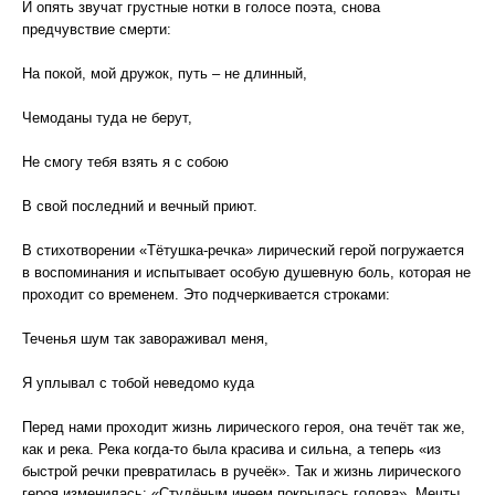
И опять звучат грустные нотки в голосе поэта, снова
предчувствие смерти:
На покой, мой дружок, путь – не длинный,
Чемоданы туда не берут,
Не смогу тебя взять я с собою
В свой последний и вечный приют.
В стихотворении «Тётушка-речка» лирический герой погружается
в воспоминания и испытывает особую душевную боль, которая не
проходит со временем. Это подчеркивается строками:
Теченья шум так завораживал меня,
Я уплывал с тобой неведомо куда
Перед нами проходит жизнь лирического героя, она течёт так же,
как и река. Река когда-то была красива и сильна, а теперь «из
быстрой речки превратилась в ручеёк». Так и жизнь лирического
героя изменилась: «Студёным инеем покрылась голова». Мечты,