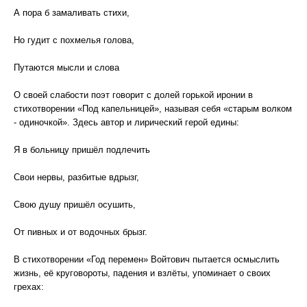
А пора б замаливать стихи,
Но гудит с похмелья голова,
Путаются мысли и слова
О своей слабости поэт говорит с долей горькой иронии в
стихотворении «Под капельницей», называя себя «старым волком
- одиночкой». Здесь автор и лирический герой едины:
Я в больницу пришёл подлечить
Свои нервы, разбитые вдрызг,
Свою душу пришёл осушить,
От пивных и от водочных брызг.
В стихотворении «Год перемен» Войтович пытается осмыслить
жизнь, её круговороты, падения и взлёты, упоминает о своих
грехах: