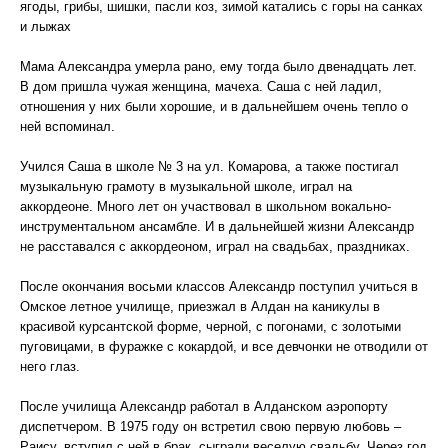
ягоды, грибы, шишки, пасли коз, зимой катались с горы на санках
и лыжах
Мама Александра умерла рано, ему тогда было двенадцать лет.
В дом пришла чужая женщина, мачеха. Саша с ней ладил,
отношения у них были хорошие, и в дальнейшем очень тепло о
ней вспоминал.
Учился Саша в школе № 3 на ул. Комарова, а также постигал
музыкальную грамоту в музыкальной школе, играл на
аккордеоне. Много лет он участвовал в школьном вокально-
инструментальном ансамбле. И в дальнейшей жизни Александр
не расставался с аккордеоном, играл на свадьбах, праздниках.
После окончания восьми классов Александр поступил учиться в
Омское летное училище, приезжал в Алдан на каникулы в
красивой курсантской форме, черной, с погонами, с золотыми
пуговицами, в фуражке с кокардой, и все девчонки не отводили от
него глаз.
После училища Александр работал в Алданском аэропорту
диспетчером. В 1975 году он встретил свою первую любовь –
Раису, вступил с ней в брак, сыграли веселую свадьбу. Через год