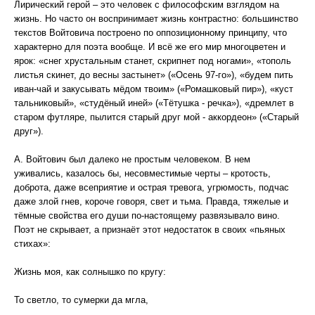
Лирический герой – это человек с философским взглядом на
жизнь. Но часто он воспринимает жизнь контрастно: большинство
текстов Войтовича построено по оппозиционному принципу, что
характерно для поэта вообще. И всё же его мир многоцветен и
ярок: «снег хрустальным станет, скрипнет под ногами», «тополь
листья скинет, до весны застынет» («Осень 97-го»), «будем пить
иван-чай и закусывать мёдом твоим» («Ромашковый пир»), «куст
тальниковый», «студёный иней» («Тётушка - речка»), «дремлет в
старом футляре, пылится старый друг мой - аккордеон» («Старый
друг»).
А. Войтович был далеко не простым человеком. В нем
уживались, казалось бы, несовместимые черты – кротость,
доброта, даже всеприятие и острая тревога, угрюмость, подчас
даже злой гнев, короче говоря, свет и тьма. Правда, тяжелые и
тёмные свойства его души по-настоящему развязывало вино.
Поэт не скрывает, а признаёт этот недостаток в своих «пьяных
стихах»:
Жизнь моя, как солнышко по кругу:
То светло, то сумерки да мгла,