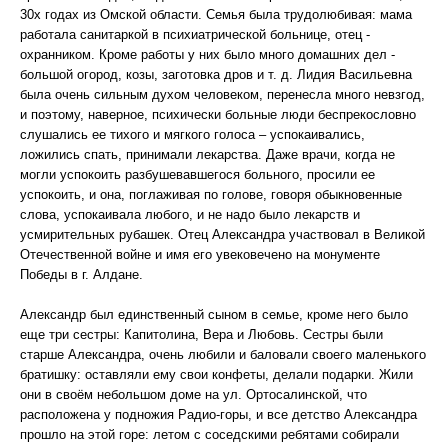
30х годах из Омской области. Семья была трудолюбивая: мама
работала санитаркой в психиатрической больнице, отец -
охранником. Кроме работы у них было много домашних дел -
большой огород, козы, заготовка дров и т. д. Лидия Васильевна
была очень сильным духом человеком, перенесла много невзгод,
и поэтому, наверное, психически больные люди беспрекословно
слушались ее тихого и мягкого голоса – успокаивались,
ложились спать, принимали лекарства. Даже врачи, когда не
могли успокоить разбушевавшегося больного, просили ее
успокоить, и она, поглаживая по голове, говоря обыкновенные
слова, успокаивала любого, и не надо было лекарств и
усмирительных рубашек. Отец Александра участвовал в Великой
Отечественной войне и имя его увековечено на монументе
Победы в г. Алдане.
Александр был единственный сыном в семье, кроме него было
еще три сестры: Капитолина, Вера и Любовь. Сестры были
старше Александра, очень любили и баловали своего маленького
братишку: оставляли ему свои конфеты, делали подарки. Жили
они в своём небольшом доме на ул. Ортосалинской, что
расположена у подножия Радио-горы, и все детство Александра
прошло на этой горе: летом с соседскими ребятами собирали