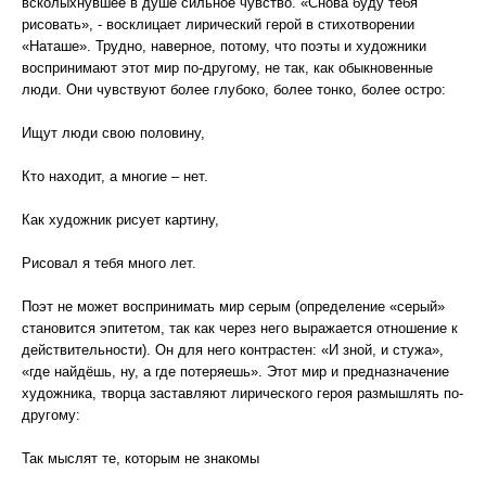
всколыхнувшее в душе сильное чувство. «Снова буду тебя
рисовать», - восклицает лирический герой в стихотворении
«Наташе». Трудно, наверное, потому, что поэты и художники
воспринимают этот мир по-другому, не так, как обыкновенные
люди. Они чувствуют более глубоко, более тонко, более остро:
Ищут люди свою половину,
Кто находит, а многие – нет.
Как художник рисует картину,
Рисовал я тебя много лет.
Поэт не может воспринимать мир серым (определение «серый»
становится эпитетом, так как через него выражается отношение к
действительности). Он для него контрастен: «И зной, и стужа»,
«где найдёшь, ну, а где потеряешь». Этот мир и предназначение
художника, творца заставляют лирического героя размышлять по-
другому:
Так мыслят те, которым не знакомы