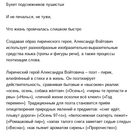
Букет подснежников пушистых
И не печалься, не тужи,
Что жизнь промчалась слишком быстро
Создавая образ лирического героя, Александр Войтович
использует разнообразные изобразительно-выразительные
средства языка (тропы и фигуры речи), а также процессы
поэтизации слова.
Лирический герой Александра Войтовича – поэт - лирик,
влюблённый в стихи и в жизнь. Он поэтизирует
действительность, сравнивая бытовые и «высокие» реалии:
«осень, осень, собака жёлтая» («Осень»), «черны те пропасти и
рвы» («Ночь»), «личной жизни осколки всё клеил» («Год
перемен»). Традиционным для поэта становится приём
олицетворения природных явлений и предметов: «снег идёт,
плывут дороги» («Осень 97-го»), «белоснежная скатерть лежит»
(«Ромашковый пир»), «запах талого снега заметает седые следы»
(«Весна»), «как пьянит ароматом сирень» («Пророчество»).