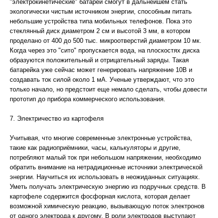
"электрокинетические" батареи смогут в дальнейшем стать
экологически чистым источником энергии, способным питать
небольшие устройства типа мобильных телефонов. Пока это
стеклянный диск диаметром 2 см и высотой 3 мм, в котором
проделано от 400 до 500 тыс. микроотверстий диаметром 10 мк.
Когда через это "сито" пропускается вода, на плоскостях диска
образуются положительный и отрицательный заряды. Такая
батарейка уже сейчас может генерировать напряжение 10В и
создавать ток силой около 1 мА. Ученые утверждают, что это
только начало, но предстоит еще немало сделать, чтобы довести
прототип до прибора коммерческого использования.
7. Электричество из картофеля
Учитывая, что многие современные электронные устройства,
такие как радиоприёмники, часы, калькуляторы и другие,
потребляют малый ток при небольшом напряжении, необходимо
обратить внимание на нетрадиционные источники электрической
энергии. Научиться их использовать в неожиданных ситуациях.
Уметь получать электрическую энергию из подручных средств. В
картофеле содержится фосфорная кислота, которая делает
возможной химическую реакцию, вызывающую поток электронов
от одного электрода к другому. В роли электродов выступают