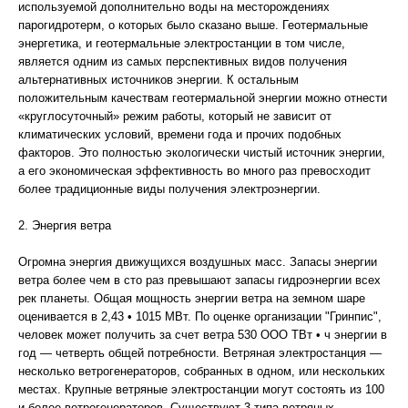
используемой дополнительно воды на месторождениях
парогидротерм, о которых было сказано выше. Геотермальные
энергетика, и геотермальные электростанции в том числе,
является одним из самых перспективных видов получения
альтернативных источников энергии. К остальным
положительным качествам геотермальной энергии можно отнести
«круглосуточный» режим работы, который не зависит от
климатических условий, времени года и прочих подобных
факторов. Это полностью экологически чистый источник энергии,
а его экономическая эффективность во много раз превосходит
более традиционные виды получения электроэнергии.
2. Энергия ветра
Огромна энергия движущихся воздушных масс. Запасы энергии
ветра более чем в сто раз превышают запасы гидроэнергии всех
рек планеты. Общая мощность энергии ветра на земном шаре
оценивается в 2,43 • 1015 МВт. По оценке организации "Гринпис",
человек может получить за счет ветра 530 ООО ТВт • ч энергии в
год — четверть общей потребности. Ветряная электростанция —
несколько ветрогенераторов, собранных в одном, или нескольких
местах. Крупные ветряные электростанции могут состоять из 100
и более ветрогенераторов. Существуют 3 типа ветряных