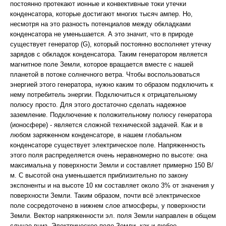
постоянно протекают ионные и конвективные токи утечки
конденсатора, которые достигают многих тысяч ампер. Но,
несмотря на это разность потенциалов между обкладками
конденсатора не уменьшается. А это значит, что в природе
существует генератор (G), который постоянно восполняет утечку
зарядов с обкладок конденсатора. Таким генератором является
магнитное поле Земли, которое вращается вместе с нашей
планетой в потоке солнечного ветра. Чтобы воспользоваться
энергией этого генератора, нужно каким то образом подключить к
нему потребитель энергии. Подключиться к отрицательному
полюсу просто. Для этого достаточно сделать надежное
заземление. Подключение к положительному полюсу генератора
(ионосфере) - является сложной технической задачей. Как и в
любом заряженном конденсаторе, в нашем глобальном
конденсаторе существует электрическое поле. Напряженность
этого поля распределяется очень неравномерно по высоте: она
максимальна у поверхности Земли и составляет примерно 150 В/
м. С высотой она уменьшается приблизительно по закону
экспоненты и на высоте 10 км составляет около 3% от значения у
поверхности Земли. Таким образом, почти всё электрическое
поле сосредоточено в нижнем слое атмосферы, у поверхности
Земли. Вектор напряженности эл. поля Земли направлен в общем
случае вниз. Электрическое поле Земли, как и любое