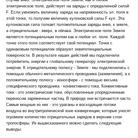
электрическое поле, действует на заряды с определенной силой
F. Если умножить величину заряда на напряженность эл. поля в
этой точке, то получим величину кулоновской силы F кул. Эта
кулоновская сила толкает положительные заряды вниз, к земле,
а отрицательные - вверх, в облака. Электрическое поле Земли
является потенциальным полем как и любое эл. поле. Каждой
точке этого поля соответствует свой потенциал. Точки с
одинаковым потенциалом образуют эквипотенциальные
поверхности. В результате наших действий мы подключили
потребитель энергии к глобальному генератору электрической
энергии. К отрицательному полюсу - Земле - мы подключились с
помощью обычного металлического проводника (заземления), а к
положительному полюсу - ионосфере - с помощью весьма
специфического проводника - конвективного тока. Конвективные
токи - это электрические токи, обусловленные упорядоченным
переносом заряженных частиц. В природе они встречаются часто.
Самые мощные из них - это ураганы и восходящие потоки
воздуха во внутритропической зоне конвергенции, которые уносят
огромное количество отрицательных зарядов в верхние слои
тропосферы. Из вышесказанного можно сделать следующие
выводы: