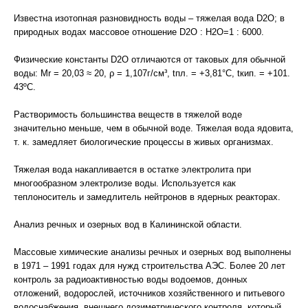
Известна изотопная разновидность воды – тяжелая вода D2О; в
природных водах массовое отношение D2O : H2О=1 : 6000.
Физические константы D2О отличаются от таковых для обычной
воды: Mr = 20,03 ≈ 20, ρ = 1,107г/см³, tпл. = +3,81°С, tкип. = +101.
43ºС.
Растворимость большинства веществ в тяжелой воде
значительно меньше, чем в обычной воде. Тяжелая вода ядовита,
т. к. замедляет биологические процессы в живых организмах.
Тяжелая вода накапливается в остатке электролита при
многообразном электролизе воды. Используется как
теплоноситель и замедлитель нейтронов в ядерных реакторах.
Анализ речных и озерных вод в Калининской области.
Массовые химические анализы речных и озерных вод выполнены
в 1971 – 1991 годах для нужд строительства АЭС. Более 20 лет
контроль за радиоактивностью воды водоемов, донных
отложений, водорослей, источников хозяйственного и питьевого
водоснабжения, внешнего дозиметрического контроля, который