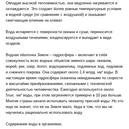
Обладая высокой теплоемкостью, она медленно нагревается и
охлаждается. Это создает более ровные температурные условия
в водной среде (по сравнению с воздушной) и оказывает
смягчающие влияние на климат.
Вода испаряется с поверхности океана и суши, переносится
воздушными течениями, конденсируется и выпадает в виде
осадков.
Водная оболочка Земли – гидросфера – включает в себя
совокупность всех водных объектов земного шара: океанов,
морей, рек, озер, болот, водохранилищ, подземных вод, ледников
и снежного покрова. Она содержит около 1,4 млрд. км³ воды. В
настоящее время гидросфера охвачена невиданными по скорости
и масштабам преобразованиями, связанными с технической
деятельностью человечества. Ежегодно используется около
5тыс. км³ воды, при этом загрязняется примерно в 10 раз больше.
Многие страны начали испытывать нехватку пресной воды. Но это
еще не значит, что ее на Земле мало, беда в том, что мы не
научились рационально использовать воду.
Содержание воды в организмах.