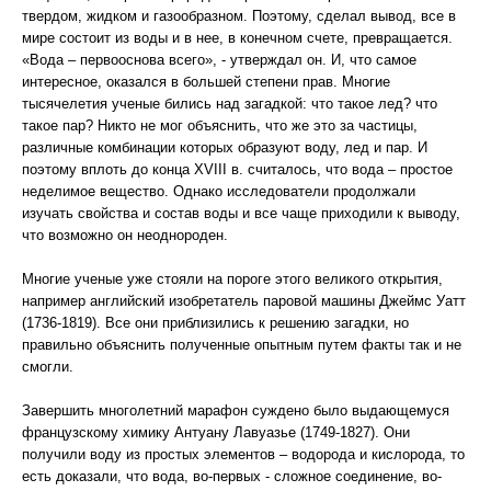
твердом, жидком и газообразном. Поэтому, сделал вывод, все в
мире состоит из воды и в нее, в конечном счете, превращается.
«Вода – первооснова всего», - утверждал он. И, что самое
интересное, оказался в большей степени прав. Многие
тысячелетия ученые бились над загадкой: что такое лед? что
такое пар? Никто не мог объяснить, что же это за частицы,
различные комбинации которых образуют воду, лед и пар. И
поэтому вплоть до конца XVIII в. считалось, что вода – простое
неделимое вещество. Однако исследователи продолжали
изучать свойства и состав воды и все чаще приходили к выводу,
что возможно он неоднороден.
Многие ученые уже стояли на пороге этого великого открытия,
например английский изобретатель паровой машины Джеймс Уатт
(1736-1819). Все они приблизились к решению загадки, но
правильно объяснить полученные опытным путем факты так и не
смогли.
Завершить многолетний марафон суждено было выдающемуся
французскому химику Антуану Лавуазье (1749-1827). Они
получили воду из простых элементов – водорода и кислорода, то
есть доказали, что вода, во-первых - сложное соединение, во-