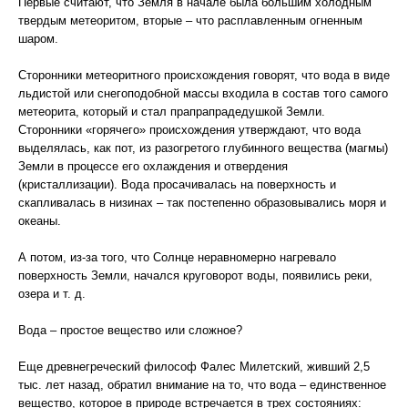
Первые считают, что Земля в начале была большим холодным
твердым метеоритом, вторые – что расплавленным огненным
шаром.
Сторонники метеоритного происхождения говорят, что вода в виде
льдистой или снегоподобной массы входила в состав того самого
метеорита, который и стал прапрапрадедушкой Земли.
Сторонники «горячего» происхождения утверждают, что вода
выделялась, как пот, из разогретого глубинного вещества (магмы)
Земли в процессе его охлаждения и отвердения
(кристаллизации). Вода просачивалась на поверхность и
скапливалась в низинах – так постепенно образовывались моря и
океаны.
А потом, из-за того, что Солнце неравномерно нагревало
поверхность Земли, начался круговорот воды, появились реки,
озера и т. д.
Вода – простое вещество или сложное?
Еще древнегреческий философ Фалес Милетский, живший 2,5
тыс. лет назад, обратил внимание на то, что вода – единственное
вещество, которое в природе встречается в трех состояниях: