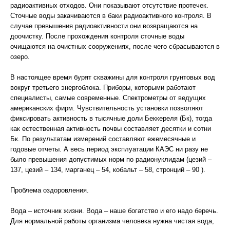
радиоактивных отходов. Они показывают отсутствие протечек.
Сточные воды закачиваются в баки радиоактивного контроля. В
случае превышения радиоактивности они возвращаются на
доочистку. После прохождения контроля сточные воды
очищаются на очистных сооружениях, после чего сбрасываются в
озеро.
В настоящее время бурят скважины для контроля грунтовых вод
вокруг третьего энергоблока. Приборы, которыми работают
специалисты, самые современные. Спектрометры от ведущих
американских фирм. Чувствительность установки позволяют
фиксировать активность в тысячные доли Беккереля (Бк), тогда
как естественная активность почвы составляет десятки и сотни
Бк. По результатам измерений составляют ежемесячные и
годовые отчеты. А весь период эксплуатации КАЭС ни разу не
было превышения допустимых норм по радионуклидам (цезий –
137, цезий – 134, марганец – 54, кобальт – 58, стронций – 90 ).
Проблема оздоровления.
Вода – источник жизни. Вода – наше богатство и его надо беречь.
Для нормальной работы организма человека нужна чистая вода,