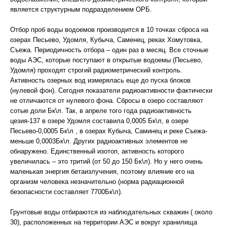
является структурным подразделением ОРБ.
Отбор проб воды водоемов производится в 10 точках сброса на
озерах Песьево, Удомля, Кубыча, Саменец, реках Хомутовка,
Съежа. Периодичность отбора – один раз в месяц. Все сточные
воды АЭС, которые поступают в открытые водоемы (Песьево,
Удомля) проходят строгий радиометрический контроль.
Активность озерных вод измерялась еще до пуска блоков
(нулевой фон). Сегодня показатели радиоактивности фактически
не отличаются от нулевого фона. Сбросы в озеро составляют
сотые доли Бк\л. Так, в апреле того года радиоактивность
цезия-137 в озере Удомля составила 0,0005 Бк\л, в озере
Песьево-0,0005 Бк\л , в озерах Кубыча, Саминец и реке Съежа-
меньше 0,0003Бк\л. Других радиоактивных элементов не
обнаружено. Единственный изотоп, активность которого
увеличилась – это тритий (от 50 до 150 Бк\л). Но у него очень
маленькая энергия бетаизлучения, поэтому влияние его на
организм человека незначительно (норма радиационной
безопасности составляет 7700Бк\л).
Грунтовые воды отбираются из наблюдательных скважин ( около
30), расположенных на территории АЭС и вокруг хранилища