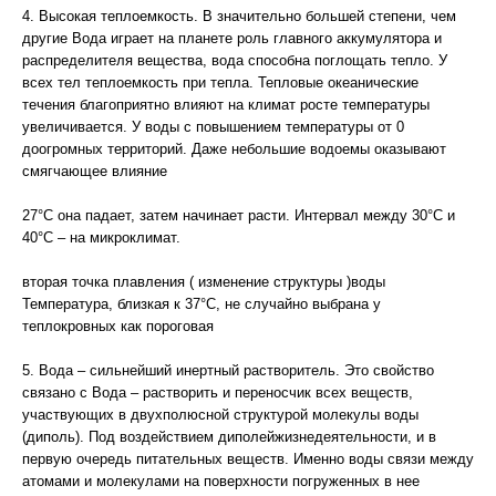
4. Высокая теплоемкость. В значительно большей степени, чем
другие Вода играет на планете роль главного аккумулятора и
распределителя вещества, вода способна поглощать тепло. У
всех тел теплоемкость при тепла. Тепловые океанические
течения благоприятно влияют на климат росте температуры
увеличивается. У воды с повышением температуры от 0
доогромных территорий. Даже небольшие водоемы оказывают
смягчающее влияние
27°С она падает, затем начинает расти. Интервал между 30°С и
40°С – на микроклимат.
вторая точка плавления ( изменение структуры )воды
Температура, близкая к 37°С, не случайно выбрана у
теплокровных как пороговая
5. Вода – сильнейший инертный растворитель. Это свойство
связано с Вода – растворить и переносчик всех веществ,
участвующих в двухполюсной структурой молекулы воды
(диполь). Под воздействием диполейжизнедеятельности, и в
первую очередь питательных веществ. Именно воды связи между
атомами и молекулами на поверхности погруженных в нее