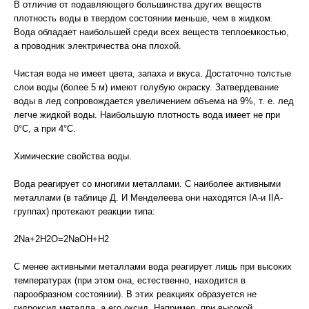
В отличие от подавляющего большинства других веществ
плотность воды в твердом состоянии меньше, чем в жидком.
Вода обладает наибольшей среди всех веществ теплоемкостью,
а проводник электричества она плохой.
Чистая вода не имеет цвета, запаха и вкуса. Достаточно толстые
слои воды (более 5 м) имеют голубую окраску. Затвердевание
воды в лед сопровождается увеличением объема на 9%, т. е. лед
легче жидкой воды. Наибольшую плотность вода имеет не при
0°С, а при 4°С.
Химические свойства воды.
Вода реагирует со многими металлами. С наиболее активными
металлами (в таблице Д. И Менделеева они находятся IA-и IIA-
группах) протекают реакции типа:
2Na+2H2O=2NaOH+H2
С менее активными металлами вода реагирует лишь при высоких
температурах (при этом она, естественно, находится в
парообразном состоянии). В этих реакциях образуется не
гидроксид металла, а его оксид. Например, при высокой