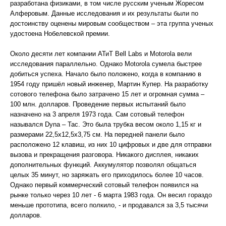
разработана физиками, в том числе русским ученым Жоресом
Алферовым. Данные исследования и их результаты были по
достоинству оценены мировым сообществом – эта группа ученых
удостоена Нобелевской премии.
Около десяти лет компании АТиТ Bell Labs и Motorola вели
исследования параллельно. Однако Motorola сумела быстрее
добиться успеха. Начало было положено, когда в компанию в
1954 году пришёл новый инженер, Мартин Купер. На разработку
сотового телефона было затрачено 15 лет и огромная сумма –
100 млн. долларов. Проведение первых испытаний было
назначено на 3 апреля 1973 года. Сам сотовый телефон
назывался Dyna – Tac. Это была трубка весом около 1,15 кг и
размерами 22,5х12,5х3,75 см. На передней панели было
расположено 12 клавиш, из них 10 цифровых и две для отправки
вызова и прекращения разговора. Никакого дисплея, никаких
дополнительных функций. Аккумулятор позволял общаться
целых 35 минут, но заряжать его приходилось более 10 часов.
Однако первый коммерческий сотовый телефон появился на
рынке только через 10 лет - 6 марта 1983 года. Он весил гораздо
меньше прототипа, всего полкило, - и продавался за 3,5 тысячи
долларов.