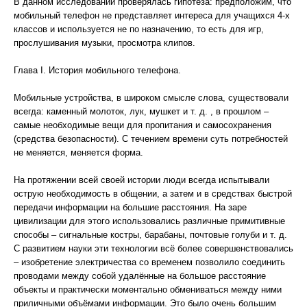
В данном исследовании проверялась гипотеза: предположим, что
мобильный телефон не представляет интереса для учащихся 4-х
классов и используется не по назначению, то есть для игр,
прослушивания музыки, просмотра клипов.
Глава I. История мобильного телефона.
Мобильные устройства, в широком смысле слова, существовали
всегда: каменный молоток, лук, мушкет и т. д. , в прошлом –
самые необходимые вещи для пропитания и самосохранения
(средства безопасности). С течением времени суть потребностей
не меняется, меняется форма.
На протяжении всей своей истории люди всегда испытывали
острую необходимость в общении, а затем и в средствах быстрой
передачи информации на большие расстояния. На заре
цивилизации для этого использовались различные примитивные
способы – сигнальные костры, барабаны, почтовые голуби и т. д.
С развитием науки эти технологии всё более совершенствовались
– изобретение электричества со временем позволило соединить
проводами между собой удалённые на большое расстояние
объекты и практически моментально обмениваться между ними
приличными объёмами информации. Это было очень большим