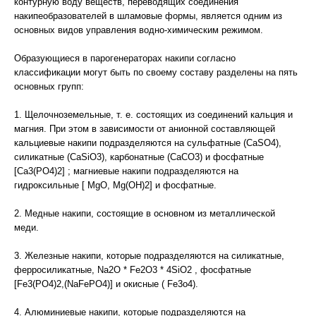
контурную воду веществ, переводящих соединения
накипеобразователей в шламовые формы, является одним из
основных видов управления водно-химическим режимом.
Образующиеся в парогенераторах накипи согласно
классификации могут быть по своему составу разделены на пять
основных групп:
1. Щелочноземельные, т. е. состоящих из соединений кальция и
магния. При этом в зависимости от анионной составляющей
кальциевые накипи подразделяются на сульфатные (CaSO4),
силикатные (CaSiO3), карбонатные (CaCO3) и фосфатные
[Ca3(PO4)2] ; магниевые накипи подразделяются на
гидроксильные [ MgO, Mg(OH)2] и фосфатные.
2. Медные накипи, состоящие в основном из металлической
меди.
3. Железные накипи, которые подразделяются на силикатные,
ферросиликатные, Na2O * Fe2O3 * 4SiO2 , фосфатные
[Fe3(PO4)2,(NaFePO4)] и окисные ( Fe3o4).
4. Алюминиевые накипи, которые подразделяются на