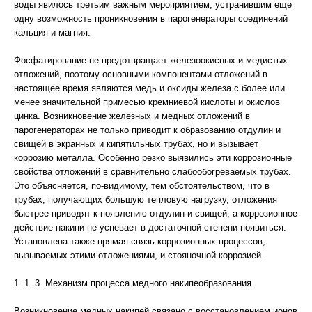
воды явилось третьим важным мероприятием, устранившим еще
одну возможность проникновения в парогенераторы соединений
кальция и магния.
Фосфатирование не предотвращает железоокисных и медистых
отложений, поэтому основными компонентами отложений в
настоящее время являются медь и оксиды железа с более или
менее значительной примесью кремниевой кислоты и окислов
цинка. Возникновение железных и медных отложений в
парогенераторах не только приводит к образованию отдулин и
свищей в экранных и кипятильных трубах, но и вызывает
коррозию металла. Особенно резко выявились эти коррозионные
свойства отложений в сравнительно слабообогреваемых трубах.
Это объясняется, по-видимому, тем обстоятельством, что в
трубах, получающих большую тепловую нагрузку, отложения
быстрее приводят к появлению отдулин и свищей, а коррозионное
действие накипи не успевает в достаточной степени появиться.
Установлена также прямая связь коррозионных процессов,
вызываемых этими отложениями, и стояночной коррозией.
1. 1. 3. Механизм процесса медного накипеобразования.
Возникновение медных накипей связано с восстановлением ионов