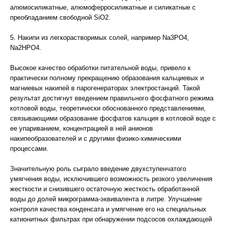
алюмосиликатные, алюмоферросиликатные и силикатные с
преобладанием свободной SiO2.
5. Накипи из легкорастворимых солей, например Na3PO4,
Na2HPO4.
Высокое качество обработки питательной воды, привело к
практически полному прекращению образования кальциевых и
магниевых накипей в парогенераторах электростанций. Такой
результат достигнут введением правильного фосфатного режима
котловой воды, теоретически обоснованного представлениями,
связывающими образование фосфатов кальция в котловой воде с
ее упариванием, концентрацией в ней анионов
накипеобразователей и с другими физико-химическими
процессами.
Значительную роль сыграло введение двухступенчатого
умягчения воды, исключившего возможность резкого увеличения
жесткости и снизившего остаточную жесткость обработанной
воды до долей микрограмма-эквивалента в литре. Улучшение
контроля качества конденсата и умягчение его на специальных
катионитных фильтрах при обнаружении подсосов охлаждающей