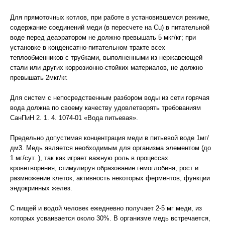
Для прямоточных котлов, при работе в установившемся режиме,
содержание соединений меди (в пересчете на Cu) в питательной
воде перед деаэратором не должно превышать 5 мкг/кг; при
установке в конденсатно-питательном тракте всех
теплообменников с трубками, выполненными из нержавеющей
стали или других коррозионно-стойких материалов, не должно
превышать 2мкг/кг.
Для систем с непосредственным разбором воды из сети горячая
вода должна по своему качеству удовлетворять требованиям
СанПиН 2. 1. 4. 1074-01 «Вода питьевая».
Предельно допустимая концентрация меди в питьевой воде 1мг/
дм3. Медь является необходимым для организма элементом (до
1 мг/сут. ), так как играет важную роль в процессах
кроветворения, стимулируя образование гемоглобина, рост и
размножение клеток, активность некоторых ферментов, функции
эндокринных желез.
С пищей и водой человек ежедневно получает 2-5 мг меди, из
которых усваивается около 30%. В организме медь встречается,