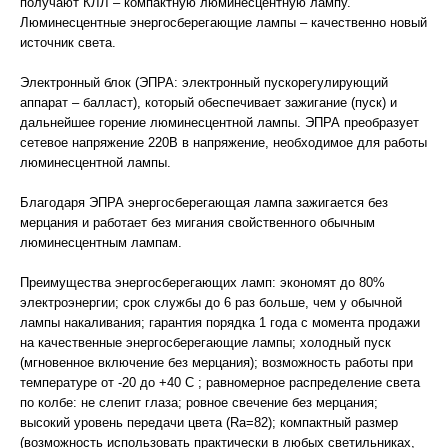
получают КЛЛ – компактную люминесцентную лампу.
Люминесцентные энергосберегающие лампы – качественно новый
источник света.
Электронный блок (ЭПРА: электронный пускорегулирующий
аппарат – балласт), который обеспечивает зажигание (пуск) и
дальнейшее горение люминесцентной лампы. ЭПРА преобразует
сетевое напряжение 220В в напряжение, необходимое для работы
люминесцентной лампы.
Благодаря ЭПРА энергосберегающая лампа зажигается без
мерцания и работает без мигания свойственного обычным
люминесцентным лампам.
Преимущества энергосберегающих ламп: экономят до 80%
электроэнергии; срок службы до 6 раз больше, чем у обычной
лампы накаливания; гарантия порядка 1 года с момента продажи
на качественные энергосберегающие лампы; холодный пуск
(мгновенное включение без мерцания); возможность работы при
температуре от -20 до +40 C ; равномерное распределение света
по колбе: не слепит глаза; ровное свечение без мерцания;
высокий уровень передачи цвета (Ra=82); компактный размер
(возможность использовать практически в любых светильниках,