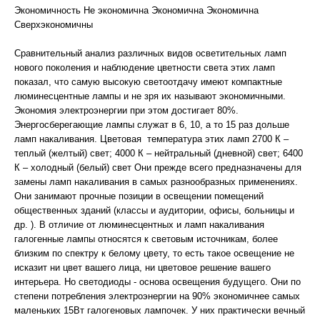
Экономичность Не экономична Экономична Экономична
Сверхэкономичны
Сравнительный анализ различных видов осветительных ламп
нового поколения и наблюдение цветности света этих ламп
показал, что самую высокую светоотдачу имеют компактные
люминесцентные лампы и не зря их называют экономичными.
Экономия электроэнергии при этом достигает 80%.
Энергосберегающие лампы служат в 6, 10, а то 15 раз дольше
ламп накаливания. Цветовая температура этих ламп 2700 К –
теплый (желтый) свет; 4000 К – нейтральный (дневной) свет; 6400
К – холодный (белый) свет Они прежде всего предназначены для
замены ламп накаливания в самых разнообразных применениях.
Они занимают прочные позиции в освещении помещений
общественных зданий (классы и аудитории, офисы, больницы и
др. ). В отличие от люминесцентных и ламп накаливания
галогенные лампы относятся к световым источникам, более
близким по спектру к белому цвету, то есть такое освещение не
исказит ни цвет вашего лица, ни цветовое решение вашего
интерьера. Но светодиоды - основа освещения будущего. Они по
степени потребления электроэнергии на 90% экономичнее самых
маленьких 15Вт галогеновых лампочек. У них практически вечный