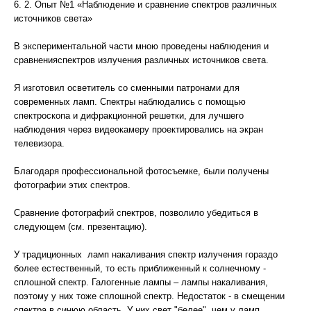
6. 2. Опыт №1 «Наблюдение и сравнение спектров различных
источников света»
В экспериментальной части мною проведены наблюдения и
сравненияспектров излучения различных источников света.
Я изготовил осветитель со сменными патронами для
современных ламп. Спектры наблюдались с помощью
спектроскопа и дифракционной решетки, для лучшего
наблюдения через видеокамеру проектировались на экран
телевизора.
Благодаря профессиональной фотосъемке, были получены
фотографии этих спектров.
Сравнение фотографий спектров, позволило убедиться в
следующем (см. презентацию).
У традиционных ламп накаливания спектр излучения гораздо
более естественный, то есть приближенный к солнечному -
сплошной спектр. Галогенные лампы – лампы накаливания,
поэтому у них тоже сплошной спектр. Недостаток - в смещении
спектра в синюю область. У них свет "белее", чем у ламп