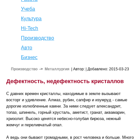
Учеба
Культура
Hi-Tech
Производство
Авто
Бизнес
Производство
->
Металлургия
| Автор:
| Добавлено: 2015-03-23
Дефектность, недефектность кристаллов
С давних времен кристаллы, находимые в земле вызывают
восторг и удивление. Алмаз, рубин, сапфир и изумруд - самые
дорогие излюбленные камни. За ними следует александрит,
топаз, шпинель, горный хрусталь, аметист, гранат, аквамарин,
хризолит. Высоко ценятся небесно-голубая бирюза, нежный
жемчуг и переливчатый опал.
А ведь они бывают громадными, в рост человека и больше. Много