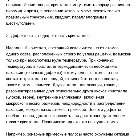
порядка. Иначе говоря, кристаллы могут иметь форму различных
пирамид и призм, в основании которых могут лежать только
правильный треугольник, квадрат, параллелограмм и
шестиугольник.
З. Дефектность, недефектность кристаллов.
Идеальный кристалл, состоящий исключительно из атомов
одного сорта, расположенных строго по узлам решетки, возможен
только при абсолютном нуле температуре. При конечных
температурах в кристалле термодинамически необходимы
вакансии (точечные дефекты) и межузельные атомы, а при
контакте кристалла со средой, отличной от него по составу -
также и атомы примеси. Другое дело - дислокации, границы
разориентированных друг относительно друга кусков кристалла
(блоков, зерен), внутренние напряжения, включения
макроскопических размеров, неоднородности в распределении
вакансий, межузельных атомов, примесей. Все эти дефекты,
вообще говоря, должны исчезнуть при достаточно длительном
отжиге кристалла. Практически однако это неосуществимо.
Например, зонарные примесные полосы часто окружены сетками