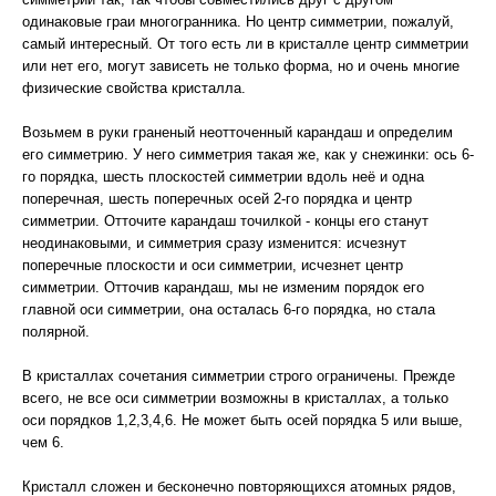
одинаковые граи многогранника. Но центр симметрии, пожалуй,
самый интересный. От того есть ли в кристалле центр симметрии
или нет его, могут зависеть не только форма, но и очень многие
физические свойства кристалла.
Возьмем в руки граненый неотточенный карандаш и определим
его симметрию. У него симметрия такая же, как у снежинки: ось 6-
го порядка, шесть плоскостей симметрии вдоль неё и одна
поперечная, шесть поперечных осей 2-го порядка и центр
симметрии. Отточите карандаш точилкой - концы его станут
неодинаковыми, и симметрия сразу изменится: исчезнут
поперечные плоскости и оси симметрии, исчезнет центр
симметрии. Отточив карандаш, мы не изменим порядок его
главной оси симметрии, она осталась 6-го порядка, но стала
полярной.
В кристаллах сочетания симметрии строго ограничены. Прежде
всего, не все оси симметрии возможны в кристаллах, а только
оси порядков 1,2,3,4,6. Не может быть осей порядка 5 или выше,
чем 6.
Кристалл сложен и бесконечно повторяющихся атомных рядов,