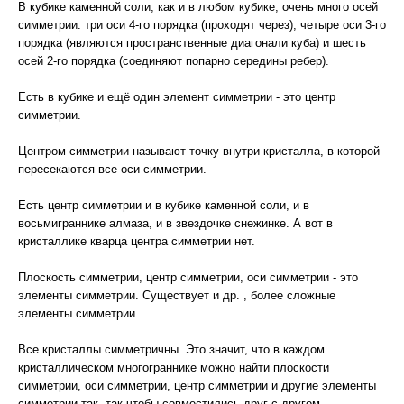
В кубике каменной соли, как и в любом кубике, очень много осей
симметрии: три оси 4-го порядка (проходят через), четыре оси 3-го
порядка (являются пространственные диагонали куба) и шесть
осей 2-го порядка (соединяют попарно середины ребер).
Есть в кубике и ещё один элемент симметрии - это центр
симметрии.
Центром симметрии называют точку внутри кристалла, в которой
пересекаются все оси симметрии.
Есть центр симметрии и в кубике каменной соли, и в
восьмиграннике алмаза, и в звездочке снежинке. А вот в
кристаллике кварца центра симметрии нет.
Плоскость симметрии, центр симметрии, оси симметрии - это
элементы симметрии. Существует и др. , более сложные
элементы симметрии.
Все кристаллы симметричны. Это значит, что в каждом
кристаллическом многограннике можно найти плоскости
симметрии, оси симметрии, центр симметрии и другие элементы
симметрии так, так чтобы совместились друг с другом