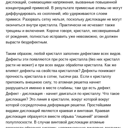
дислокаций, снимающими напряжения, вызванные повышенной
концентрацией примесей. В результате примесные атомы не могут
диффундировать из скоплений, ибо удерживаются слоем
примеси. Разорвать сетку нельзя, поскольку дислокации не могут
окончиться внутри кристалла. Практически не исчезают также
трещины и включения. Короче говоря, кристалл, несовершенный
от рождения, полностью исправить уже невозможно, он должен
вырасти бездефектным.
Таким образом, любой кристалл заполнен дефектами всех видов.
Дефекты эти появляются при росте кристалла (без них кристалл
расти не может) и при всех видах обработки кристалла. Как же
влияют дефекты на свойства кристаллов? Дефекты понижают
прочность кристалла в сотни, тысячи раз. Если к кристаллу
приложить внешнюю силу, то атомная решетка начнет
разрушаться именно в месте слабины, там где есть дефект.
Дефект - дислокация - начнет двигаться по кристаллу. Что такое
дислокация? Это линия в кристалле, вокруг которой вокруг
которой сосредоточена деформация решетки. Простейшими
видами дислокаций являются краевая и винтовая. Краевая
дислокация образуется вместе обрыва "лишений" атомной
полуплоскости. В случае винтовой дислокации атомные
плоскости образуют систему, напоминающую винтовую лестницу.