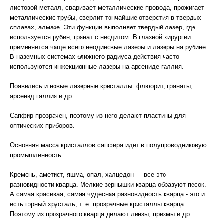
листовой металл, сваривает металлические провода, прожигает
металлические трубы, сверлит тончайшие отверстия в твердых
сплавах, алмазе. Эти функции выполняет твердый лазер, где
используется рубин, гранат с неодитом. В глазной хирургии
применяется чаще всего неодиновые лазеры и лазеры на рубине.
В наземных системах ближнего радиуса действия часто
используются инжекционные лазеры на арсениде галлия.
Появились и новые лазерные кристаллы: флюорит, гранаты,
арсенид галлия и др.
Сапфир прозрачен, поэтому из него делают пластины для
оптических приборов.
Основная масса кристаллов сапфира идет в полупроводниковую
промышленность.
Кремень, аметист, яшма, опал, халцедон — все это
разновидности кварца. Мелкие зернышки кварца образуют песок.
А самая красивая, самая чудесная разновидность кварца - это и
есть горный хрусталь, т. е. прозрачные кристаллы кварца.
Поэтому из прозрачного кварца делают линзы, призмы и др.