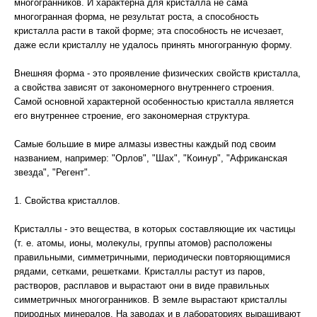
многогранников. И характерна для кристалла не сама
многогранная форма, не результат роста, а способность
кристалла расти в такой форме; эта способность не исчезает,
даже если кристаллу не удалось принять многогранную форму.
Внешняя форма - это проявление физических свойств кристалла,
а свойства зависят от закономерного внутреннего строения.
Самой основной характерной особенностью кристалла является
его внутреннее строение, его закономерная структура.
Самые большие в мире алмазы известны каждый под своим
названием, например: "Орлов", "Шах", "Коинур", "Африканская
звезда", "Регент".
1. Свойства кристаллов.
Кристаллы - это вещества, в которых составляющие их частицы
(т. е. атомы, ионы, молекулы, группы атомов) расположены
правильными, симметричными, периодически повторяющимися
рядами, сетками, решетками. Кристаллы растут из паров,
растворов, расплавов и вырастают они в виде правильных
симметричных многогранников. В земле вырастают кристаллы
природных минералов. На заводах и в лабораториях выращивают