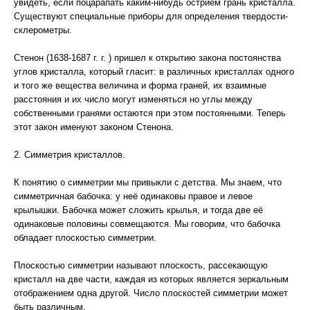
увидеть, если поцарапать каким-нибудь острием грань кристалла.
Существуют специальные приборы для определения твердости-
склерометры.
Стенон (1638-1687 г. г. ) пришел к открытию закона постоянства
углов кристалла, который гласит: в различных кристаллах одного
и того же вещества величина и форма граней, их взаимные
расстояния и их число могут изменяться но углы между
собственными гранями остаются при этом постоянными. Теперь
этот закон именуют законом Стенона.
2. Симметрия кристаллов.
К понятию о симметрии мы привыкли с детства. Мы знаем, что
симметричная бабочка: у неё одинаковы правое и левое
крылышки. Бабочка может сложить крылья, и тогда две её
одинаковые половины совмещаются. Мы говорим, что бабочка
обладает плоскостью симметрии.
Плоскостью симметрии называют плоскость, рассекающую
кристалл на две части, каждая из которых является зеркальным
отображением одна другой. Число плоскостей симметрии может
быть различным.