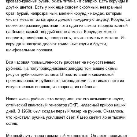
кроваво-красный рубин, окись титана - в сапфир. Есть корунды и
других цветов. Есть у них ещё совсем скромный, невзрачный
брат: бурый, непрозрачный, мелкий корунд - наждак, которым
чистят металл, из которого делают наждачную шкурку. Корунд со
всеми его разновидностями - это один из самых твердых камней
на Земле, самый твердый после алмаза. Корундом можно
сверлить, шлифовать, полировать, точить камень и металл. Из
корунда и наждака делают точильные круги и бруски,
шлифовальные порошки.
Вся часовая промышленность работает на искусственных
рубинах. На полупроводниковых заводах тончайшие схемы
рисуют рубиновыми иглами. В текстильной и химической
промышленности рубиновые нитеводители вытягивают нити из
искусственных волокон, из капрона, из нейлона.
Новая жизнь рубина - это лазер или, как его называют в науке,
оптический квантовый генератор (ОКГ), чудесный прибор наших
дней. В 1960г. был создан первый лазер на рубине. Оказалось,
что кристалл рубина усиливает свет. Лазер светит ярче тысячи
солнц.
Мощный луч лазера громадный мощностью. Он легко прожигает