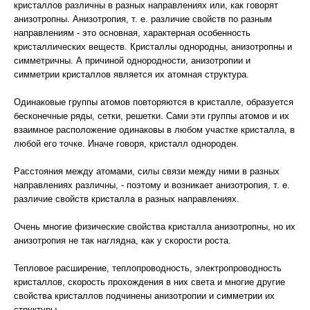
кристаллов различны в разных направлениях или, как говорят
анизотропны. Анизотропия, т. е. различие свойств по разным
направлениям - это основная, характерная особенность
кристаллических веществ. Кристаллы однородны, анизотропны и
симметричны. А причиной однородности, анизотропии и
симметрии кристаллов является их атомная структура.
Одинаковые группы атомов повторяются в кристалле, образуется
бесконечные ряды, сетки, решетки. Сами эти группы атомов и их
взаимное расположение одинаковы в любом участке кристалла, в
любой его точке. Иначе говоря, кристалл однороден.
Расстояния между атомами, силы связи между ними в разных
направлениях различны, - поэтому и возникает анизотропия, т. е.
различие свойств кристалла в разных направлениях.
Очень многие физические свойства кристалла анизотропны, но их
анизотропия не так наглядна, как у скорости роста.
Тепловое расширение, теплопроводность, электропроводность
кристаллов, скорость прохождения в них света и многие другие
свойства кристаллов подчинены анизотропии и симметрии их
структуры.