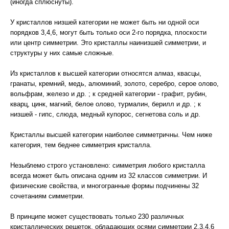
(иногда сплюснуты).
У кристаллов низшей категории не может быть ни одной оси
порядков 3,4,6, могут быть только оси 2-го порядка, плоскости
или центр симметрии. Это кристаллы наинизшей симметрии, и
структуры у них самые сложные.
Из кристаллов к высшей категории относятся алмаз, квасцы,
гранаты, кремний, медь, алюминий, золото, серебро, серое олово,
вольфрам, железо и др. ; к средней категории - графит, рубин,
кварц, цинк, магний, белое олово, турмалин, берилл и др. ; к
низшей - гипс, слюда, медный купорос, сегнетова соль и др.
Кристаллы высшей категории наиболее симметричны. Чем ниже
категория, тем беднее симметрия кристалла.
Незыблемо строго установлено: симметрия любого кристалла
всегда может быть описана одним из 32 классов симметрии. И
физические свойства, и многогранные формы подчинены 32
сочетаниям симметрии.
В принципе может существовать только 230 различных
кристаллических решеток, обладающих осями симметрии 2,3,4,6