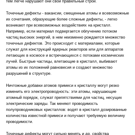
тем легче нарушают они свой правильный строй.
Точечные дефекты - вакансии, смещенные атомы и всевозможные
их сочетания, образующие более сложные дефекты, - легко
возникают при всевозможных воздействиях на кристалл.
Например, если материал подвергается облучению потоком
частиц высоких энергий, в нем неизменно рождается множество
точечных дефектов. Это происходит с материалами, которые
служат для конструкций ядерных реакторов или для аппаратов
летающих в космосе и встречающихся с потоками космических
лучей. Быстрые частицы, влетающие в кристалл, выбивают
атомы из их положений равновесия и создают множество
разрушений в структуре.
Ничтожные добавки атомов примеси к кристаллу могут резко
изменить его электропроводность: эти атомы, нарушающие
атомный порядок, служат препятствиями для частиц, несущих
электрические заряды. Так меняют проводимость
полупроводниковых кристаллов: водят в кристалл дозированные
количества известной примеси и получают требуемую величину
проводимости.
Точечные дефекты могут сильно менять и др. свойства