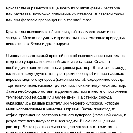
Кристаллы образуются чаще всего из жидкой фазы - раствора
или расплава; возможно получение кристаллов из газовой фазы
или при фазовом превращении в твердой фазе.
Кристаллы выращивают (синтезируют) в лабораториях и на
заводах. Можно получать и кристаллы таких сложных природных
веществ, как белки и даже вирусы.
Я использовала самый простой способ выращивания кристаллов
медного купороса и каменной соли из раствора. Сначала
необходимо приготовить насыщенный раствор. Для этого в сосуд
наливают воду (лучше теплую, прокипяченную) и в неё насыпают
порошок медного купороса (каменной соли). Содержимое сосуда
тщательно перемешивают до тех пор, пока не получится раствор.
Затем необходимо оставить данный раствор в месте с постоянной
температурой на один или более дней. На стенках сосуда
образовались разные кристаллики медного купороса, которые
были использованы в качестве затравки. Затем происходит
отфильтровывание раствора медного купороса (каменной соли), в
результате чего получается необходимый нам насыщенный
раствор. В этот раствор была пущена затравка от кристалла
медного купороса, а в случае с каменной солью -простая нитка.