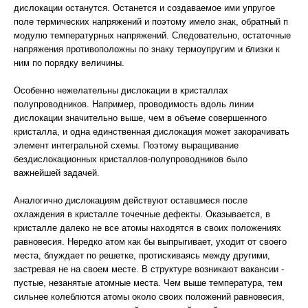
дислокации останутся. Останется и создаваемое ими упругое
поле термических напряжений и поэтому имело знак, обратный п
модулю температурных напряжений. Следовательно, остаточные
напряжения противоположны по знаку термоупругим и близки к
ним по порядку величины.
Особенно нежелательны дислокации в кристаллах
полупроводников. Например, проводимость вдоль линии
дислокации значительно выше, чем в объеме совершенного
кристалла, и одна единственная дислокация может закорачивать
элемент интегральной схемы. Поэтому выращивание
бездислокационных кристаллов-полупроводников было
важнейшей задачей.
Аналогично дислокациям действуют оставшиеся после
охлаждения в кристалле точечные дефекты. Оказывается, в
кристалле далеко не все атомы находятся в своих положениях
равновесия. Нередко атом как бы выпрыгивает, уходит от своего
места, блуждает по решетке, протискиваясь между другими,
застревая не на своем месте. В структуре возникают вакансии -
пустые, незанятые атомные места. Чем выше температура, тем
сильнее колеблются атомы около своих положений равновесия,