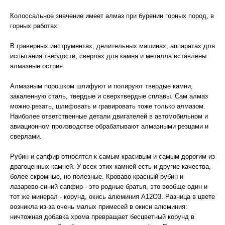
Колоссальное значение имеет алмаз при бурении горных пород, в
горных работах.
В граверных инструментах, делительных машинах, аппаратах для
испытания твердости, сверлах для камня и металла вставлены
алмазные острия.
Алмазным порошком шлифуют и полируют твердые камни,
закаленную сталь, твердые и сверхтвердые сплавы. Сам алмаз
можно резать, шлифовать и гравировать тоже только алмазом.
Наиболее ответственные детали двигателей в автомобильном и
авиационном производстве обрабатывают алмазными резцами и
сверлами.
Рубин и сапфир относятся к самым красивым и самым дорогим из
драгоценных камней. У всех этих камней есть и другие качества,
более скромные, но полезные. Кроваво-красный рубин и
лазарево-синий сапфир - это родные братья, это вообще один и
тот же минерал - корунд, окись алюминия А12О3. Разница в цвете
возникла из-за очень малых примесей в окиси алюминия:
ничтожная добавка хрома превращает бесцветный корунд в