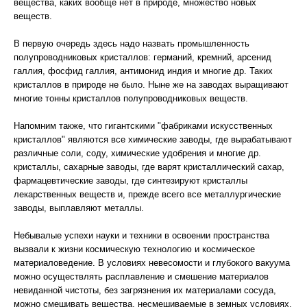
вещества, каких вообще нет в природе, множество новых
веществ.
В первую очередь здесь надо назвать промышленность
полупроводниковых кристаллов: германий, кремний, арсенид
галлия, фосфид галлия, антимонид индия и многие др. Таких
кристаллов в природе не было. Ныне же на заводах выращивают
многие тонны кристаллов полупроводниковых веществ.
Напомним также, что гигантскими "фабриками искусственных
кристаллов" являются все химические заводы, где вырабатывают
различные соли, соду, химические удобрения и многие др.
кристаллы, сахарные заводы, где варят кристаллический сахар,
фармацевтические заводы, где синтезируют кристаллы
лекарственных веществ и, прежде всего все металлургические
заводы, выплавляют металлы.
Небывалые успехи науки и техники в освоении пространства
вызвали к жизни космическую технологию и космическое
материаловедение. В условиях невесомости и глубокого вакуума
можно осуществлять расплавление и смешение материалов
невиданной чистоты, без загрязнения их материалами сосуда,
можно смешивать вещества, несмешиваемые в земных условиях,