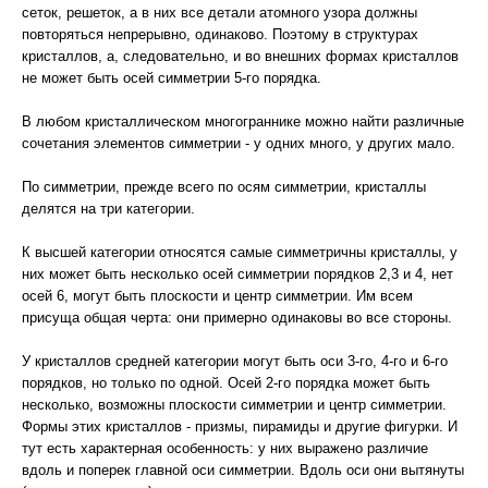
сеток, решеток, а в них все детали атомного узора должны
повторяться непрерывно, одинаково. Поэтому в структурах
кристаллов, а, следовательно, и во внешних формах кристаллов
не может быть осей симметрии 5-го порядка.
В любом кристаллическом многограннике можно найти различные
сочетания элементов симметрии - у одних много, у других мало.
По симметрии, прежде всего по осям симметрии, кристаллы
делятся на три категории.
К высшей категории относятся самые симметричны кристаллы, у
них может быть несколько осей симметрии порядков 2,3 и 4, нет
осей 6, могут быть плоскости и центр симметрии. Им всем
присуща общая черта: они примерно одинаковы во все стороны.
У кристаллов средней категории могут быть оси 3-го, 4-го и 6-го
порядков, но только по одной. Осей 2-го порядка может быть
несколько, возможны плоскости симметрии и центр симметрии.
Формы этих кристаллов - призмы, пирамиды и другие фигурки. И
тут есть характерная особенность: у них выражено различие
вдоль и поперек главной оси симметрии. Вдоль оси они вытянуты