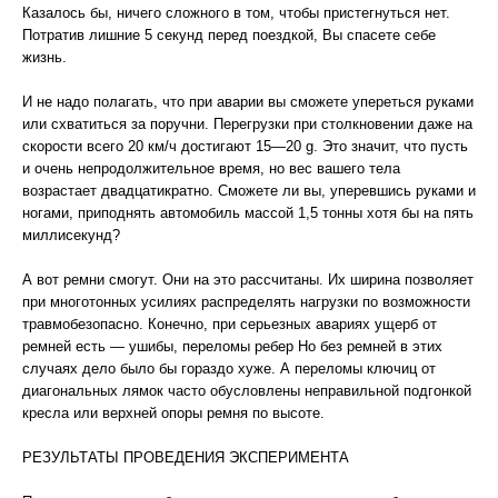
Казалось бы, ничего сложного в том, чтобы пристегнуться нет.
Потратив лишние 5 секунд перед поездкой, Вы спасете себе
жизнь.
И не надо полагать, что при аварии вы сможете упереться руками
или схватиться за поручни. Перегрузки при столкновении даже на
скорости всего 20 км/ч достигают 15—20 g. Это значит, что пусть
и очень непродолжительное время, но вес вашего тела
возрастает двадцатикратно. Сможете ли вы, уперевшись руками и
ногами, приподнять автомобиль массой 1,5 тонны хотя бы на пять
миллисекунд?
А вот ремни смогут. Они на это рассчитаны. Их ширина позволяет
при многотонных усилиях распределять нагрузки по возможности
травмобезопасно. Конечно, при серьезных авариях ущерб от
ремней есть — ушибы, переломы ребер Но без ремней в этих
случаях дело было бы гораздо хуже. А переломы ключиц от
диагональных лямок часто обусловлены неправильной подгонкой
кресла или верхней опоры ремня по высоте.
РЕЗУЛЬТАТЫ ПРОВЕДЕНИЯ ЭКСПЕРИМЕНТА