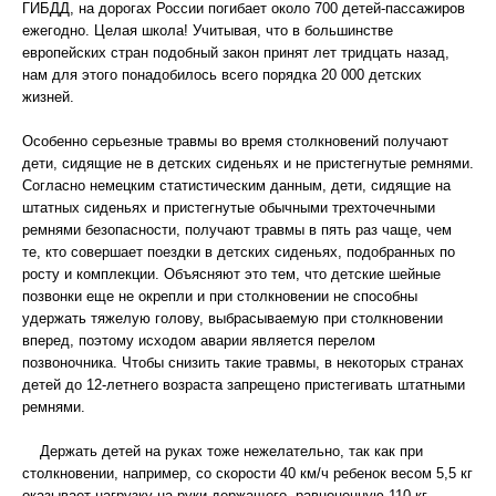
ГИБДД, на дорогах России погибает около 700 детей-пассажиров
ежегодно. Целая школа! Учитывая, что в большинстве
европейских стран подобный закон принят лет тридцать назад,
нам для этого понадобилось всего порядка 20 000 детских
жизней.
Особенно серьезные травмы во время столкновений получают
дети, сидящие не в детских сиденьях и не пристегнутые ремнями.
Согласно немецким статистическим данным, дети, сидящие на
штатных сиденьях и пристегнутые обычными трехточечными
ремнями безопасности, получают травмы в пять раз чаще, чем
те, кто совершает поездки в детских сиденьях, подобранных по
росту и комплекции. Объясняют это тем, что детские шейные
позвонки еще не окрепли и при столкновении не способны
удержать тяжелую голову, выбрасываемую при столкновении
вперед, поэтому исходом аварии является перелом
позвоночника. Чтобы снизить такие травмы, в некоторых странах
детей до 12-летнего возраста запрещено пристегивать штатными
ремнями.
Держать детей на руках тоже нежелательно, так как при
столкновении, например, со скорости 40 км/ч ребенок весом 5,5 кг
оказывает нагрузку на руки держащего, равноценную 110 кг.